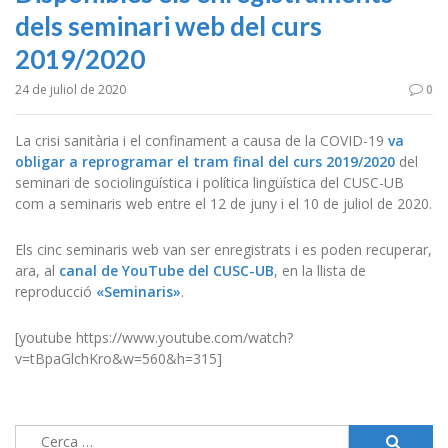
dels seminari web del curs
2019/2020
24 de juliol de 2020
0
La crisi sanitària i el confinament a causa de la COVID-19
va
obligar a reprogramar el tram final del curs 2019/2020
del
seminari de sociolingüística i política lingüística del CUSC-UB
com a seminaris web entre el 12 de juny i el 10 de juliol de 2020.
Els cinc seminaris web van ser enregistrats i es poden recuperar,
ara, al
canal de YouTube del CUSC-UB
, en la llista de
reproducció
«Seminaris»
.
[youtube https://www.youtube.com/watch?
v=tBpaGlchKro&w=560&h=315]
Cerca: