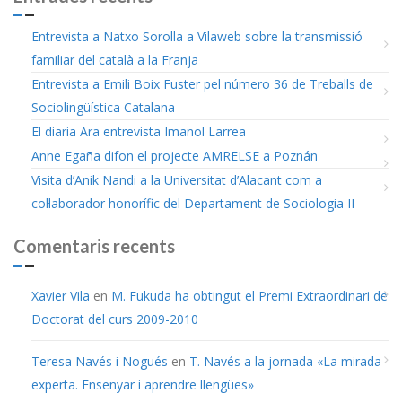
Entrevista a Natxo Sorolla a Vilaweb sobre la transmissió
familiar del català a la Franja
Entrevista a Emili Boix Fuster pel número 36 de Treballs de
Sociolingüística Catalana
El diaria Ara entrevista Imanol Larrea
Anne Egaña difon el projecte AMRELSE a Poznán
Visita d’Anik Nandi a la Universitat d’Alacant com a
col·laborador honorífic del Departament de Sociologia II
Comentaris recents
Xavier Vila
en
M. Fukuda ha obtingut el Premi Extraordinari de
Doctorat del curs 2009-2010
Teresa Navés i Nogués
en
T. Navés a la jornada «La mirada
experta. Ensenyar i aprendre llengües»