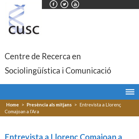
Skip
to
content
Centre de Recerca en
Sociolingüística i Comunicació
Home
>
Presència als mitjans
>
Entrevista a Llorenç
Comajoan a l’Ara
Entrevista a Llorenç Comajoan a