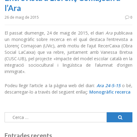
l’Ara
26 de maig de 2015
0
El passat diumenge, 24 de maig de 2015, el diari
Ara
publicava
un monogràfic sobre recerca en el qual destaca l’entrevista a
Llorenç Comajoan (UVic), amb motiu de l’ajut RecerCaixa (Obra
Social LaCaixa) que va rebre, juntament amb Vanessa Bretxa
(CUSC-UB), pel projecte «Impacte del model escolar català en la
integració sociocultural i lingüística de l’alumnat d’origen
immigrat».
Podeu llegir l’article a la pàgina web del diari:
Ara 24-5-15
o bé,
descarregar-lo a través del següent enllaç:
Monogràfic recerca
Cerca:
Entrades recents