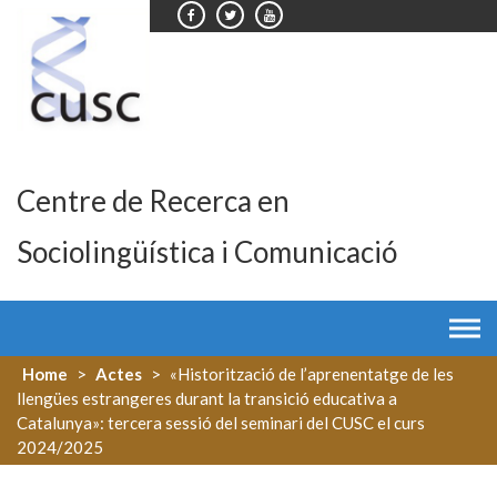
Skip
to
content
Centre de Recerca en
Sociolingüística i Comunicació
Home
>
Actes
>
«Historització de l’aprenentatge de les
llengües estrangeres durant la transició educativa a
Catalunya»: tercera sessió del seminari del CUSC el curs
2024/2025