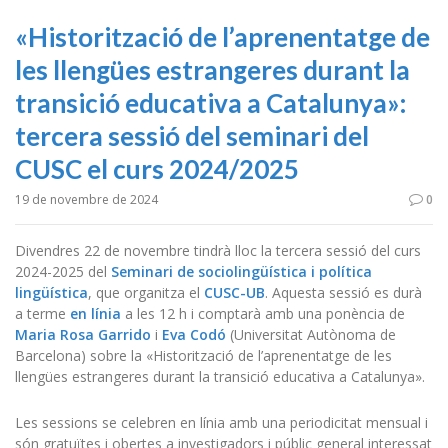
«Historització de l’aprenentatge de
les llengües estrangeres durant la
transició educativa a Catalunya»:
tercera sessió del seminari del
CUSC el curs 2024/2025
19 de novembre de 2024
0
Divendres 22 de novembre tindrà lloc la tercera sessió del curs
2024-2025 del
Seminari de sociolingüística i política
lingüística
, que organitza el
CUSC-UB
. Aquesta sessió es durà
a terme
en línia
a les 12 h i comptarà amb una ponència de
Maria Rosa Garrido
i
Eva Codó
(Universitat Autònoma de
Barcelona) sobre la «Historització de l’aprenentatge de les
llengües estrangeres durant la transició educativa a Catalunya».
Les sessions se celebren en línia amb una periodicitat mensual i
són gratuïtes i obertes a investigadors i públic general interessat