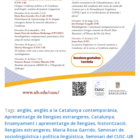
Tags:
anglès
,
anglès a la Catalunya contemporània
,
Aprenentatge de llengües estrangeres
,
Catalunya
,
Ensenyament i aprenentatge de llengües
,
historització
,
llengües estrangeres
,
Maria Rosa Garrido
,
Seminari de
sociolingüística i política lingüística
,
Seminari del CUSC-UB