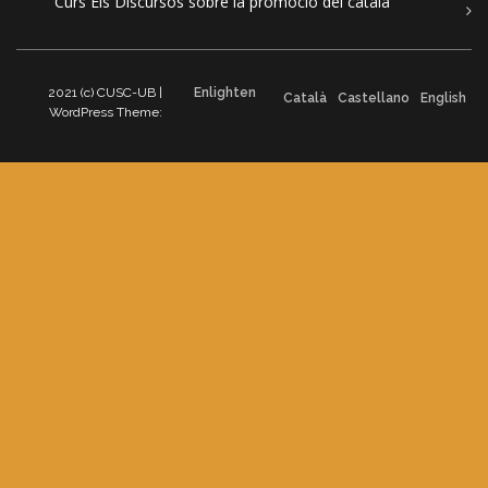
Curs Els Discursos sobre la promoció del català
2021 (c) CUSC-UB |
Enlighten
Català
Castellano
English
WordPress Theme: