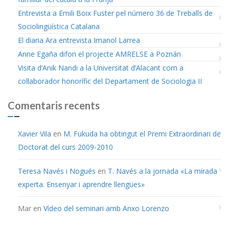
Entrevista a Emili Boix Fuster pel número 36 de Treballs de
Sociolingüística Catalana
El diaria Ara entrevista Imanol Larrea
Anne Egaña difon el projecte AMRELSE a Poznán
Visita d’Anik Nandi a la Universitat d’Alacant com a
col·laborador honorífic del Departament de Sociologia II
Comentaris recents
Xavier Vila
en
M. Fukuda ha obtingut el Premi Extraordinari de
Doctorat del curs 2009-2010
Teresa Navés i Nogués
en
T. Navés a la jornada «La mirada
experta. Ensenyar i aprendre llengües»
Mar
en
Vídeo del seminari amb Anxo Lorenzo