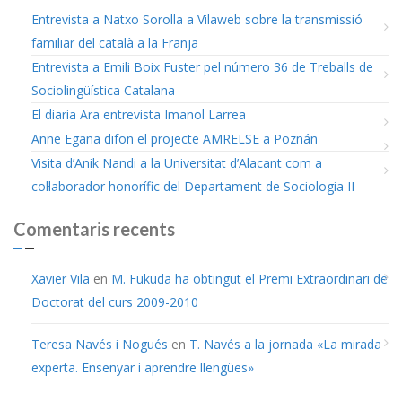
Entrevista a Natxo Sorolla a Vilaweb sobre la transmissió
familiar del català a la Franja
Entrevista a Emili Boix Fuster pel número 36 de Treballs de
Sociolingüística Catalana
El diaria Ara entrevista Imanol Larrea
Anne Egaña difon el projecte AMRELSE a Poznán
Visita d’Anik Nandi a la Universitat d’Alacant com a
col·laborador honorífic del Departament de Sociologia II
Comentaris recents
Xavier Vila
en
M. Fukuda ha obtingut el Premi Extraordinari de
Doctorat del curs 2009-2010
Teresa Navés i Nogués
en
T. Navés a la jornada «La mirada
experta. Ensenyar i aprendre llengües»