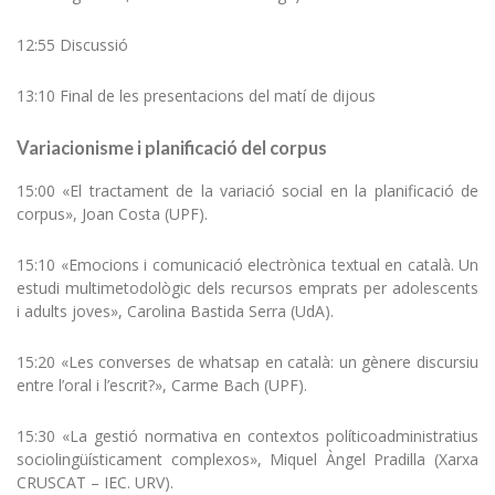
12:55 Discussió
13:10 Final de les presentacions del matí de dijous
Variacionisme i planificació del corpus
15:00 «El tractament de la variació social en la planificació de
corpus», Joan Costa (UPF).
15:10 «Emocions i comunicació electrònica textual en català. Un
estudi multimetodològic dels recursos emprats per adolescents
i adults joves», Carolina Bastida Serra (UdA).
15:20 «Les converses de whatsap en català: un gènere discursiu
entre l’oral i l’escrit?», Carme Bach (UPF).
15:30 «La gestió normativa en contextos políticoadministratius
sociolingüísticament complexos», Miquel Àngel Pradilla (Xarxa
CRUSCAT – IEC. URV).