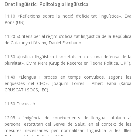
Dret lingüístic i Politologia lingüística
11:10 «Reflexions sobre la noció d’oficialitat lingüística», Eva
Pons (UB).
11:20 «Criteris per al règim d’oficialitat lingüística de la República
de Catalunya i l’Aran», Daniel Escribano.
11:30 «Justícia lingüística i societats mixtes: una defensa de la
pluralitat», Elvira Riera (Grup de Recerca en Teoria Política, UPF).
11:40 «Llengua i procés en temps convulsos, segons les
enquestes del CEO», Joaquim Torres i Albert Fabà (Xarxa
CRUSCAT i SOCS, IEC).
11:50 Discussió
12:05 «L’exigència de coneixements de llengua catalana al
personal estatutari del Servei de Salut, en el context de les
mesures necessàries per normalitzar lingüística a les Illes