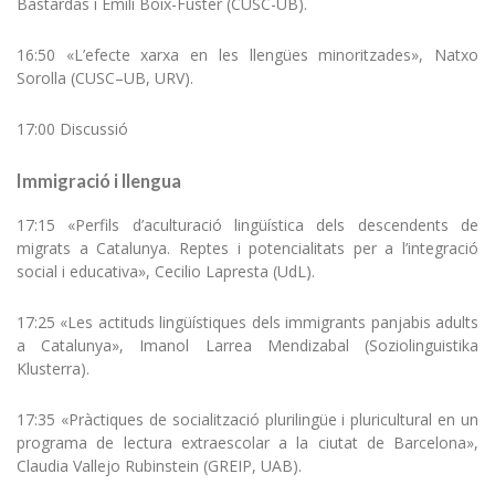
Bastardas i Emili Boix-Fuster (CUSC-UB).
16:50 «L’efecte xarxa en les llengües minoritzades», Natxo
Sorolla (CUSC–UB, URV).
17:00 Discussió
Immigració i llengua
17:15 «Perfils d’aculturació lingüística dels descendents de
migrats a Catalunya. Reptes i potencialitats per a l’integració
social i educativa», Cecilio Lapresta (UdL).
17:25 «Les actituds lingüístiques dels immigrants panjabis adults
a Catalunya», Imanol Larrea Mendizabal (Soziolinguistika
Klusterra).
17:35 «Pràctiques de socialització plurilingüe i pluricultural en un
programa de lectura extraescolar a la ciutat de Barcelona»,
Claudia Vallejo Rubinstein (GREIP, UAB).