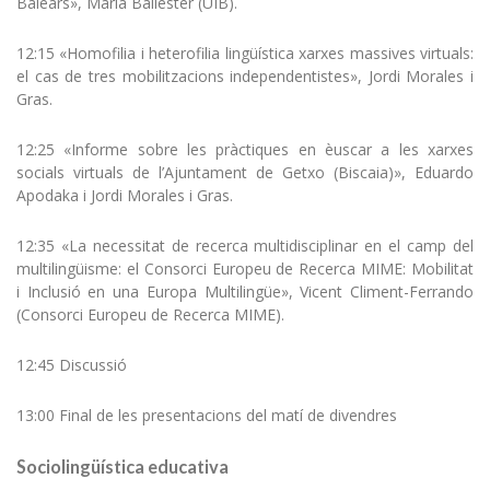
Balears», Maria Ballester (UIB).
12:15 «Homofilia i heterofilia lingüística xarxes massives virtuals:
el cas de tres mobilitzacions independentistes», Jordi Morales i
Gras.
12:25 «Informe sobre les pràctiques en èuscar a les xarxes
socials virtuals de l’Ajuntament de Getxo (Biscaia)», Eduardo
Apodaka i Jordi Morales i Gras.
12:35 «La necessitat de recerca multidisciplinar en el camp del
multilingüisme: el Consorci Europeu de Recerca MIME: Mobilitat
i Inclusió en una Europa Multilingüe», Vicent Climent-Ferrando
(Consorci Europeu de Recerca MIME).
12:45 Discussió
13:00 Final de les presentacions del matí de divendres
Sociolingüística educativa