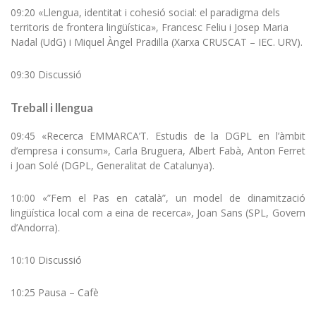
09:20 «Llengua, identitat i cohesió social: el paradigma dels
territoris de frontera lingüística», Francesc Feliu i Josep Maria
Nadal (UdG) i Miquel Àngel Pradilla (Xarxa CRUSCAT – IEC. URV).
09:30 Discussió
Treball i llengua
09:45 «Recerca EMMARCA’T. Estudis de la DGPL en l’àmbit
d’empresa i consum», Carla Bruguera, Albert Fabà, Anton Ferret
i Joan Solé (DGPL, Generalitat de Catalunya).
10:00 «”Fem el Pas en català”, un model de dinamització
lingüística local com a eina de recerca», Joan Sans (SPL, Govern
d’Andorra).
10:10 Discussió
10:25 Pausa – Cafè