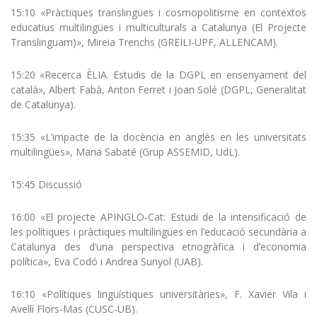
15:10 «Pràctiques translingües i cosmopolitisme en contextos
educatius multilingües i multiculturals a Catalunya (El Projecte
Translinguam)», Mireia Trenchs (GREILI-UPF, ALLENCAM).
15:20 «Recerca ÈLIA. Estudis de la DGPL en ensenyament del
català», Albert Fabà, Anton Ferret i Joan Solé (DGPL, Generalitat
de Catalunya).
15:35 «L’impacte de la docència en anglès en les universitats
multilingües», Maria Sabaté (Grup ASSEMID, UdL).
15:45 Discussió
16:00 «El projecte APINGLO-Cat: Estudi de la intensificació de
les polítiques i pràctiques multilingües en l’educació secundària a
Catalunya des d’una perspectiva etnogràfica i d’economia
política», Eva Codó i Andrea Sunyol (UAB).
16:10 «Polítiques lingüístiques universitàries», F. Xavier Vila i
Avel·lí Flors-Mas (CUSC-UB).