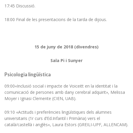
17:45 Discussió.
18:00 Final de les presentacions de la tarda de dijous.
1
5
de
juny
de 201
8
(
divendres
)
Sala
Pi i Sunyer
Psicologia lingüística
09:00«Inclusió social i impacte de Voiceitt en la identitat i la
comunicació de persones amb dany cerebral adquirit», Melissa
Moyer i Ignasi Clemente (CIEN, UAB).
09:10 «Actituds i preferències lingüístiques dels alumnes
universitaris (1r curs d’Ed.Infantil i Primària) vers el
català/castellà i anglès», Laura Estors (GREILI-UPF, ALLENCAM).