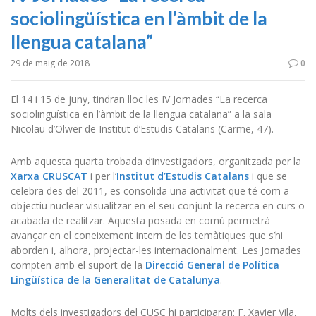
sociolingüística en l’àmbit de la
llengua catalana”
29 de maig de 2018
0
El 14 i 15 de juny, tindran lloc les IV Jornades “La recerca
sociolingüística en l’àmbit de la llengua catalana” a la sala
Nicolau d’Olwer de Institut d’Estudis Catalans (Carme, 47).
Amb aquesta quarta trobada d’investigadors, organitzada per la
Xarxa CRUSCAT
i per l’
Institut d’Estudis Catalans
i que se
celebra des del 2011, es consolida una activitat que té com a
objectiu nuclear visualitzar en el seu conjunt la recerca en curs o
acabada de realitzar. Aquesta posada en comú permetrà
avançar en el coneixement intern de les temàtiques que s’hi
aborden i, alhora, projectar-les internacionalment. Les Jornades
compten amb el suport de la
Direcció General de Política
Lingüística de la Generalitat de Catalunya
.
Molts dels investigadors del CUSC hi participaran: F. Xavier Vila,