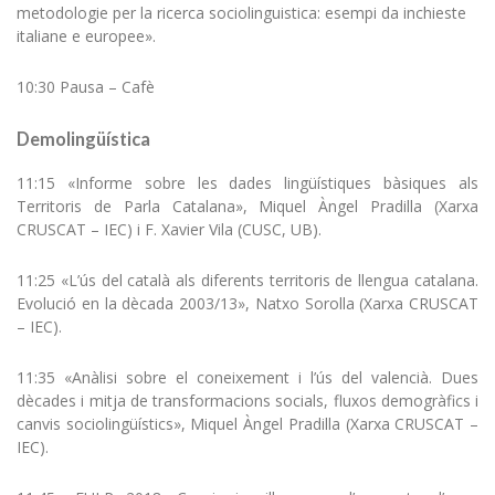
metodologie per la ricerca sociolinguistica: esempi da inchieste
italiane e europee».
10:30 Pausa – Cafè
Demolingüística
11:15 «Informe sobre les dades lingüístiques bàsiques als
Territoris de Parla Catalana», Miquel Àngel Pradilla (Xarxa
CRUSCAT – IEC) i F. Xavier Vila (CUSC, UB).
11:25 «L’ús del català als diferents territoris de llengua catalana.
Evolució en la dècada 2003/13», Natxo Sorolla (Xarxa CRUSCAT
– IEC).
11:35 «Anàlisi sobre el coneixement i l’ús del valencià. Dues
dècades i mitja de transformacions socials, fluxos demogràfics i
canvis sociolingüístics», Miquel Àngel Pradilla (Xarxa CRUSCAT –
IEC).