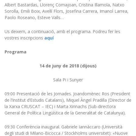
Albert Bastardas, Llorenç Comajoan, Cristina Illamola, Natxo
Sorolla, Emili Boix, Avel·lí Flors, Josefina Carrera, Imanol Larrea,
Paolo Roseano, Esteve Valls…
Us deixem, a continuació, amb el programa. Podreu fer les
vostres inscripcions
aquí
Programa
14
de
juny
de 201
8
(
dijous
)
Sala Pi i Sunyer
09:00 Presentació de les Jornades. Joandomènec Ros (President
de l’Institut d’Estudis Catalans), Miquel Àngel Pradilla (Director de
la Xarxa CRUSCAT – IEC) i Marta Xirinachs (Sub-directora
General de Política Lingüística de la Generalitat de Catalunya).
09:30 Conferència inaugural. Gabriele Iannàccaro (Università
degli studi di Milano-Bicocca / Stockholms universitet): «Nuove