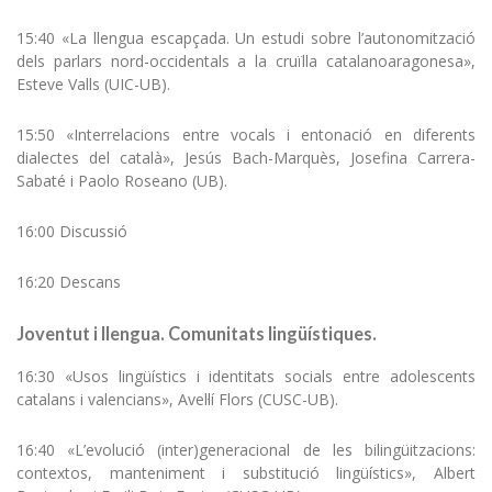
15:40 «La llengua escapçada. Un estudi sobre l’autonomització
dels parlars nord-occidentals a la cruïlla catalanoaragonesa»,
Esteve Valls (UIC-UB).
15:50 «Interrelacions entre vocals i entonació en diferents
dialectes del català», Jesús Bach-Marquès, Josefina Carrera-
Sabaté i Paolo Roseano (UB).
16:00 Discussió
16:20 Descans
Joventut i llengua. Comunitats lingüístiques.
16:30 «Usos lingüístics i identitats socials entre adolescents
catalans i valencians», Avel·lí Flors (CUSC-UB).
16:40 «L’evolució (inter)generacional de les bilingüitzacions:
contextos, manteniment i substitució lingüístics», Albert