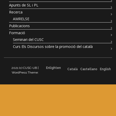
Apunts de SL i PL
Recerca
AMRELSE
Publicacions
Formació
Seminari del CUSC
Curs Els Discursos sobre la promoció del català
2021 (c) CUSC-UB |
Enlighten
Català
Castellano
English
WordPress Theme: