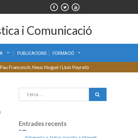
tica i Comunicació
CA
PUBLICACIONS
FORMACIÓ
y, Pau Francesch, Neus Nogué i Lluís Payrató
Cerca:
0
Entrades recents
Entrevista a Natxo Sorolla a Vilaweb