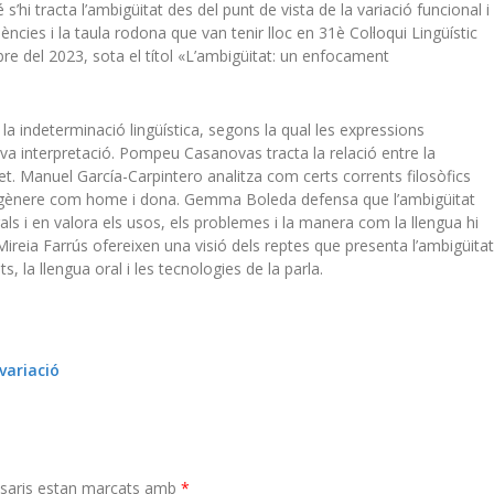
 s’hi tracta l’ambigüitat des del punt de vista de la variació funcional i
nències i la taula rodona que van tenir lloc en 31è Col·loqui Lingüístic
bre del 2023, sota el títol «L’ambigüitat: un enfocament
 la indeterminació lingüística, segons la qual les expressions
eva interpretació. Pompeu Casanovas tracta la relació entre la
ret. Manuel García-Carpintero analitza com certs corrents filosòfics
 de gènere com home i dona. Gemma Boleda defensa que l’ambigüitat
als i en valora els usos, els problemes i la manera com la llengua hi
 Mireia Farrús ofereixen una visió dels reptes que presenta l’ambigüitat
, la llengua oral i les tecnologies de la parla.
variació
saris estan marcats amb
*