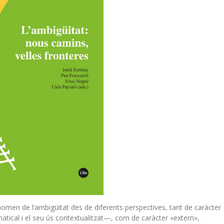
enomen de l’ambigüitat des de diferents perspectives, tant de caràcter
atical i el seu ús contextualitzat—, com de caràcter «extern»,