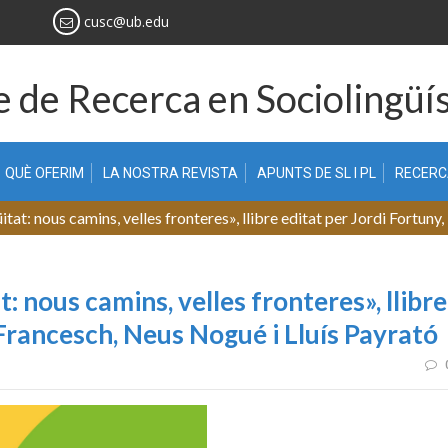
cusc@ub.edu
 de Recerca en Sociolingüís
QUÈ OFERIM
LA NOSTRA REVISTA
APUNTS DE SL I PL
RECER
tat: nous camins, velles fronteres», llibre editat per Jordi Fortun
: nous camins, velles fronteres», llibre
 Francesch, Neus Nogué i Lluís Payrató