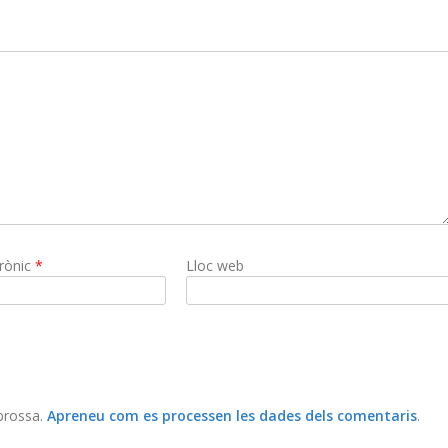
trònic
*
Lloc web
 brossa.
Apreneu com es processen les dades dels comentaris
.