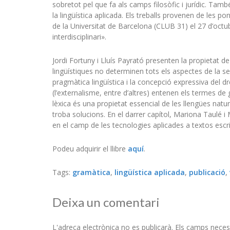
sobretot pel que fa als camps filosòfic i jurídic. També
la lingüística aplicada. Els treballs provenen de les po
de la Universitat de Barcelona (CLUB 31) el 27 d’octu
interdisciplinari».
Jordi Fortuny i Lluís Payrató presenten la propietat de
lingüístiques no determinen tots els aspectes de la s
pragmàtica lingüística i la concepció expressiva del d
(l’externalisme, entre d’altres) entenen els termes
lèxica és una propietat essencial de les llengües natur
troba solucions. En el darrer capítol, Mariona Taulé i
en el camp de les tecnologies aplicades a textos escrits
Podeu adquirir el llibre
aquí
.
Tags:
gramàtica
,
lingüística aplicada
,
publicació
,
Deixa un comentari
L'adreça electrònica no es publicarà.
Els camps neces