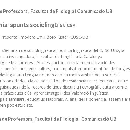
e Professors , Facultat de Filologia i Comunicació UB
ia: apunts sociolingüístics»
Presenta i modera Emili Boix-Fuster (CUSC-UB)
Seminari de sociolingüística i política lingüística del CUSC-UB», la
ia investigadora, la realitat de l’anglès a la Catalunya
arg de les darreres dècades, factors com la mundialització, les
es periòdiques, entre altres, han impulsat enormement l’ús de l’anglès
esdevingut una llengua no marcada en molts àmbits de la societat
raons d’edat, classe social, lloc de residència i nivell educatiu, entre
güístiques i de la recerca de tipus discursiu i etnogràfic duta a terme
 pràctiques d’ús, aprenentatge i (des)valoració lingüística
is familiars, educatius i laborals. Al final de la ponència, assenyalar
nen poc estudiats.
 de Professors, Facultat de Filologia i Comunicació UB