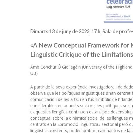
Dimarts 13 de juny de 2023, 17 h, Sala de profe
«A New Conceptual Framework for Mi
Linguistic Critique of the Limitatio
Amb Conchúr Ó Giollagáin (University of the Highland
UB)
A partir de la seva experiència investigadora i de dade
observa que les polítiques lingüístiques s’han centrat
comunicació i de les arts, i en l’ús simbòlic de l’irlandè
considerables en aquests sectors, les polítiques socia
d’aquestes llengües continuen estant poc desenvolup
conceptual sobre la dinàmica social de les llengües min
centrats en la «promoció lingüística» sectorial però 
lingüístics existents, poden arribar a alienar-los de la po