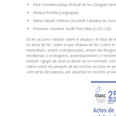
Pere Comellas (Grup d’Estudi de les Llengües A
Mònica Pereña (Linguapax)
Maria Sabaté-Dalmau (Societat Catalana de Sociol
Presenta i modera: Avel·lí Flors-Mas (CUSC-UB)
En les accions i debats sobre la situació i el futur de
es deixa de fer, sobre el que s’hauria de fer i sobre 
mentalitats, sovint contraposades, envers les llengües:
neoliberals o ecologistes, assimilacionistes o resist
entitats i grups de recerca aturar-se un moment, comp
calma sobre els perquès de les nostres accions en pro d
com arreu del planeta, per assentar les nostres acci