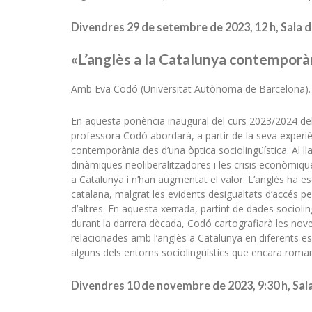
Divendres 29 de setembre de 2023, 12 h, Sala d
«L’anglès a la Catalunya contemporàn
Amb Eva Codó (Universitat Autònoma de Barcelona). 
En aquesta ponència inaugural del curs 2023/2024 del «
professora Codó abordarà, a partir de la seva experiènc
contemporània des d’una òptica sociolingüística. Al ll
dinàmiques neoliberalitzadores i les crisis econòmiqu
a Catalunya i n’han augmentat el valor. L’anglès ha 
catalana, malgrat les evidents desigualtats d’accés per 
d’altres. En aquesta xerrada, partint de dades sociolin
durant la darrera dècada, Codó cartografiarà les noves
relacionades amb l’anglès a Catalunya en diferents espa
alguns dels entorns sociolingüístics que encara roma
Divendres 10 de novembre de 2023, 9:30 h, Sala