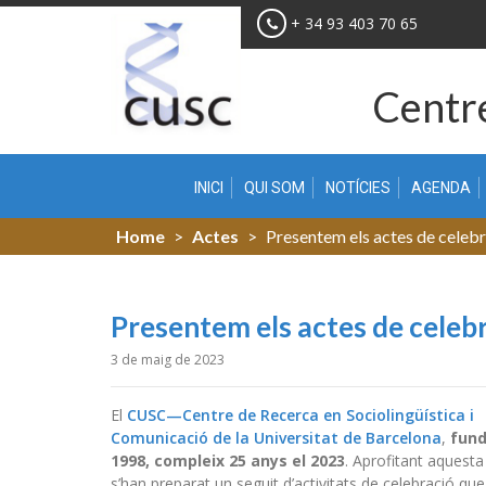
Skip
+ 34 93 403 70 65
to
content
Centre
INICI
QUI SOM
NOTÍCIES
AGENDA
Home
>
Actes
>
Presentem els actes de celeb
Presentem els actes de celeb
3 de maig de 2023
El
CUSC—Centre de Recerca en Sociolingüística i
Comunicació de la Universitat de Barcelona
,
fund
1998, compleix 25 anys el 2023
. Aprofitant aquesta
s’han preparat un seguit d’activitats de celebració qu