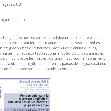
menaçades, UB)
ingüística, IEC)
 les llengües als nostres països es sol debatre molt sobre el que es fa i
el que no ens deixen fer, etc. En aquests debats traspuen moltes
 integracionistes o utilitaristes, babèliques o antibabèliques,
encialistes… En aquesta taula rodona, el CUSC-UB proposa a altres
artir i contrastar les nostres posicions i, sobretot, enraonar amb
e la diversitat lingüística, tant en els països de llengua catalana,
ons de futur sobre bases més sòlides i compartides.