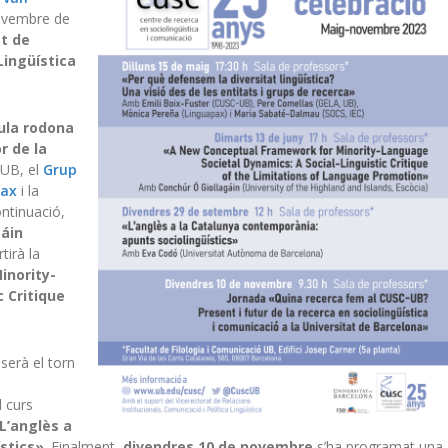
 novembre de
at de
Lingüística
ula rodona
r de la
UB, el
Grup
pax
i la
ontinuació,
gáin
tirà la
inority-
 Critique
serà el torn
l curs
L’anglès a
stics»
. Finalment,
divendres 10 de novembre
s’ha programat una