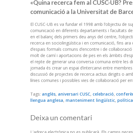
«Quina recerca fem al CUSC-UB? Presen
comunicació a la Universitat de Barc
El CUSC-UB es va fundar el 1998 amb l’objectiu de sup
comunicació en diferents departaments i facultats de 
en el balanç dels primers deu anys del centre, l’objec
recerca en sociolingüística i en comunicació, fins a
d’espais formals comuns d’encontre i de col·laboraci
molt de camí i aportacions de pes en els àmbits d’espe
el repte de generar una conversa comuna entre les dif
jornada és crear un espai d’intercanvi entre membres d
discussió de projectes de recerca actius dirigits o amb 
línies comunes i possibles vies de col·laboració per en
Tags:
anglès
,
aniversari CUSC
,
celebració
,
conferè
llengua anglesa
,
manteniment lingüístic
,
política
Deixa un comentari
L'adreça electrònica no es publicarà.
Els camps neces