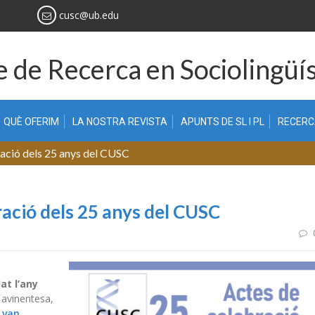
cusc@ub.edu
 de Recerca en Sociolingüís
QUÈ OFERIM
LA NOSTRA REVISTA
APUNTS DE SL I PL
RECER
ració dels 25 anys del CUSC
ració dels 25 anys del CUSC
at l’any
 avinentesa,
e
van