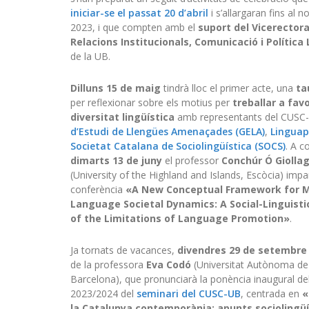
iniciar-se el passat 20 d’abril
i s’allargaran fins al
2023, i que compten amb el
suport del Vicerector
Relacions Institucionals, Comunicació i Política 
de la UB.
Dilluns 15 de maig
tindrà lloc el primer acte, una
ta
per reflexionar sobre els motius per
treballar a favo
diversitat lingüística
amb representants del CUSC-
d’Estudi de Llengües Amenaçades (GELA)
,
Lingua
Societat Catalana de Sociolingüística (SOCS)
. A c
dimarts 13 de juny
el professor
Conchúr Ó Giolla
(University of the Highland and Islands, Escòcia) impar
conferència
«A New Conceptual Framework for M
Language Societal Dynamics: A Social-Linguistic
of the Limitations of Language Promotion»
.
Ja tornats de vacances,
divendres 29 de setembre
de la professora
Eva Codó
(Universitat Autònoma de
Barcelona), que pronunciarà la ponència inaugural de
2023/2024 del
seminari del CUSC-UB
, centrada en
«
la Catalunya contemporània: apunts sociolingüí