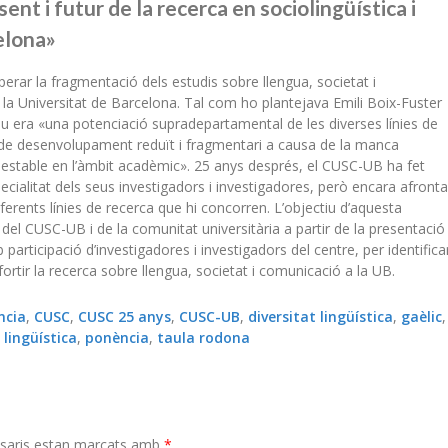
t i futur de la recerca en sociolingüística i
elona»
erar la fragmentació dels estudis sobre llengua, societat i
la Universitat de Barcelona. Tal com ho plantejava Emili Boix-Fuster
tiu era «una potenciació supradepartamental de les diverses línies de
ra de desenvolupament reduït i fragmentari a causa de la manca
ó estable en l’àmbit acadèmic». 25 anys després, el CUSC-UB ha fet
cialitat dels seus investigadors i investigadores, però encara afronta
erents línies de recerca que hi concorren. L’objectiu d’aquesta
el CUSC-UB i de la comunitat universitària a partir de la presentació 
participació d’investigadores i investigadors del centre, per identifica
fortir la recerca sobre llengua, societat i comunicació a la UB.
ncia
,
CUSC
,
CUSC 25 anys
,
CUSC-UB
,
diversitat lingüística
,
gaèlic
,
 lingüística
,
ponència
,
taula rodona
saris estan marcats amb
*