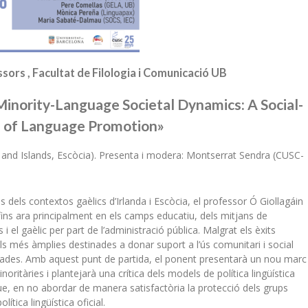
ssors , Facultat de Filologia i Comunicació UB
nority-Language Societal Dynamics: A Social-
ns of Language Promotion»
 and Islands, Escòcia). Presenta i modera: Montserrat Sendra (CUSC-
s dels contextos gaèlics d’Irlanda i Escòcia, el professor Ó Giollagáin
 fins ara principalment en els camps educatiu, dels mitjans de
s i el gaèlic per part de l’administració pública. Malgrat els èxits
ls més àmplies destinades a donar suport a l’ús comunitari i social
ades. Amb aquest punt de partida, el ponent presentarà un nou marc
oritàries i plantejarà una crítica dels models de política lingüística
que, en no abordar de manera satisfactòria la protecció dels grups
lítica lingüística oficial.