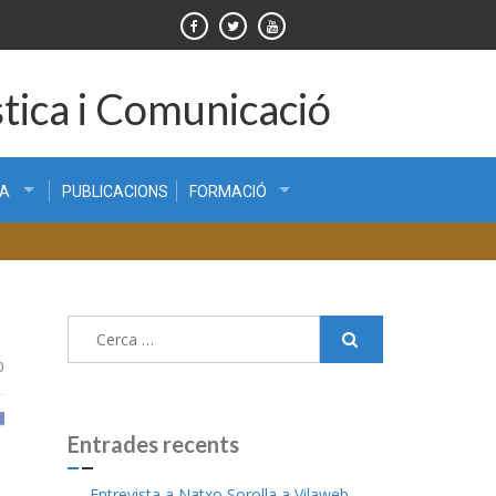
tica i Comunicació
CA
PUBLICACIONS
FORMACIÓ
Cerca:
0
Entrades recents
Entrevista a Natxo Sorolla a Vilaweb