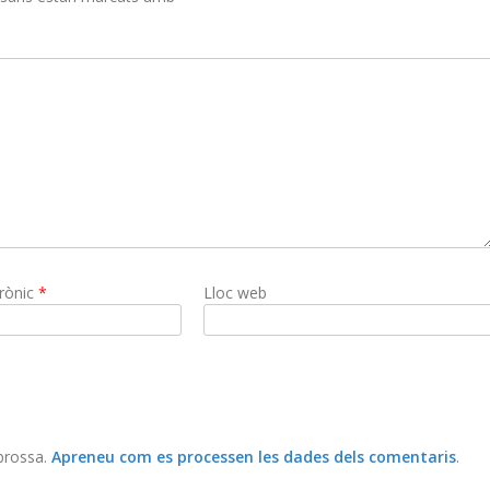
trònic
*
Lloc web
 brossa.
Apreneu com es processen les dades dels comentaris
.