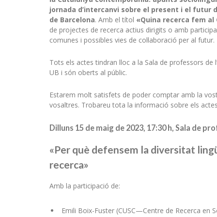
jornada d’intercanvi sobre el present i el futur 
de Barcelona
. Amb el títol
«Quina recerca fem al
de projectes de recerca actius dirigits o amb participac
comunes i possibles vies de col·laboració per al futur.
Tots els actes tindran lloc a la Sala de professors de l
UB i són oberts al públic.
Estarem molt satisfets de poder comptar amb la vostr
vosaltres. Trobareu tota la informació sobre els actes
Dilluns 15 de maig de 2023, 17:30 h, Sala de pr
«Per què defensem la diversitat lingü
recerca»
Amb la participació de:
Emili Boix-Fuster (CUSC—Centre de Recerca en Soc