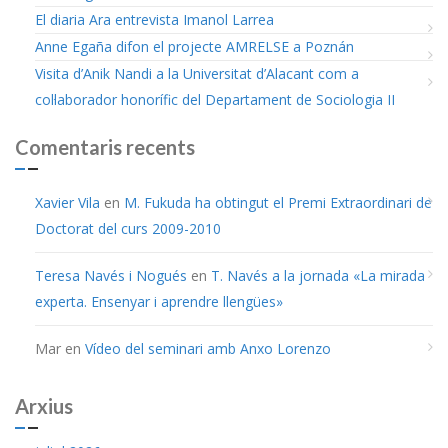
El diaria Ara entrevista Imanol Larrea
Anne Egaña difon el projecte AMRELSE a Poznán
Visita d’Anik Nandi a la Universitat d’Alacant com a
col·laborador honorífic del Departament de Sociologia II
Comentaris recents
Xavier Vila
en
M. Fukuda ha obtingut el Premi Extraordinari de
Doctorat del curs 2009-2010
Teresa Navés i Nogués
en
T. Navés a la jornada «La mirada
experta. Ensenyar i aprendre llengües»
Mar
en
Vídeo del seminari amb Anxo Lorenzo
Arxius