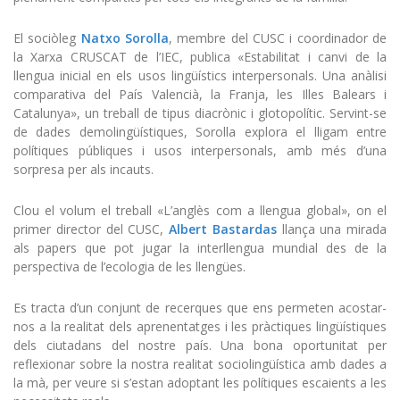
El sociòleg
Natxo Sorolla
, membre del CUSC i coordinador de
la Xarxa CRUSCAT de l’IEC, publica «Estabilitat i canvi de la
llengua inicial en els usos lingüístics interpersonals. Una anàlisi
comparativa del País Valencià, la Franja, les Illes Balears i
Catalunya», un treball de tipus diacrònic i glotopolític. Servint-se
de dades demolingüístiques, Sorolla explora el lligam entre
polítiques públiques i usos interpersonals, amb més d’una
sorpresa per als incauts.
Clou el volum el treball «L’anglès com a llengua global», on el
primer director del CUSC,
Albert Bastardas
llança una mirada
als papers que pot jugar la interllengua mundial des de la
perspectiva de l’ecologia de les llengües.
Es tracta d’un conjunt de recerques que ens permeten acostar-
nos a la realitat dels aprenentatges i les pràctiques lingüístiques
dels ciutadans del nostre país. Una bona oportunitat per
reflexionar sobre la nostra realitat sociolingüística amb dades a
la mà, per veure si s’estan adoptant les polítiques escaients a les