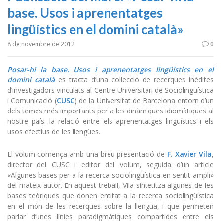
base. Usos i aprenentatges
lingüístics en el domini català»
8 de novembre de 2012
0
Posar-hi la base. Usos i aprenentatges lingüístics en el
domini català
es tracta d’una col·lecció de recerques inèdites
d’investigadors vinculats al Centre Universitari de Sociolingüística
i Comunicació (
CUSC
) de la Universitat de Barcelona entorn d’un
dels temes més importants per a les dinàmiques idiomàtiques al
nostre país: la relació entre els aprenentatges lingüístics i els
usos efectius de les llengües.
El volum comença amb una breu presentació de
F. Xavier Vila
,
director del CUSC i editor del volum, seguida d’un article
«Algunes bases per a la recerca sociolingüística en sentit ampli»
del mateix autor. En aquest treball, Vila sintetitza algunes de les
bases teòriques que donen entitat a la recerca sociolingüística
en el món de les recerques sobre la llengua, i que permeten
parlar d’unes línies paradigmàtiques compartides entre els