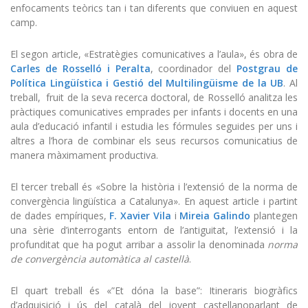
enfocaments teòrics tan i tan diferents que conviuen en aquest
camp.
El segon article, «Estratègies comunicatives a l’aula», és obra de
Carles de Rosselló i Peralta
, coordinador del
Postgrau de
Política Lingüística i Gestió del Multilingüisme de la UB
. Al
treball, fruit de la seva recerca doctoral, de Rosselló analitza les
pràctiques comunicatives emprades per infants i docents en una
aula d’educació infantil i estudia les fórmules seguides per uns i
altres a l’hora de combinar els seus recursos comunicatius de
manera màximament productiva.
El tercer treball és «Sobre la història i l’extensió de la norma de
convergència lingüística a Catalunya». En aquest article i partint
de dades empíriques,
F. Xavier Vila
i
Mireia Galindo
plantegen
una sèrie d’interrogants entorn de l’antiguitat, l’extensió i la
profunditat que ha pogut arribar a assolir la denominada
norma
de convergència automàtica al castellà
.
El quart treball és «”Et dóna la base”: Itineraris biogràfics
d’adquisició i ús del català del jovent castellanoparlant de