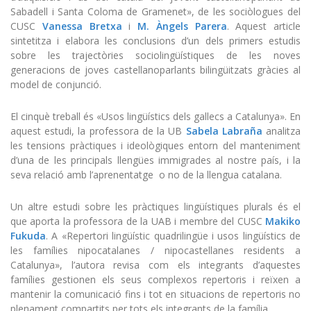
Sabadell i Santa Coloma de Gramenet», de les sociòlogues del
CUSC
Vanessa Bretxa
i
M. Àngels Parera
. Aquest article
sintetitza i elabora les conclusions d’un dels primers estudis
sobre les trajectòries sociolingüístiques de les noves
generacions de joves castellanoparlants bilingüitzats gràcies al
model de conjunció.
El cinquè treball és «Usos lingüístics dels gallecs a Catalunya». En
aquest estudi, la professora de la UB
Sabela Labraña
analitza
les tensions pràctiques i ideològiques entorn del manteniment
d’una de les principals llengües immigrades al nostre país, i la
seva relació amb l’aprenentatge o no de la llengua catalana.
Un altre estudi sobre les pràctiques lingüístiques plurals és el
que aporta la professora de la UAB i membre del CUSC
Makiko
Fukuda
. A «Repertori lingüístic quadrilingüe i usos lingüístics de
les famílies nipocatalanes / nipocastellanes residents a
Catalunya», l’autora revisa com els integrants d’aquestes
famílies gestionen els seus complexos repertoris i reïxen a
mantenir la comunicació fins i tot en situacions de repertoris no
plenament compartits per tots els integrants de la família.