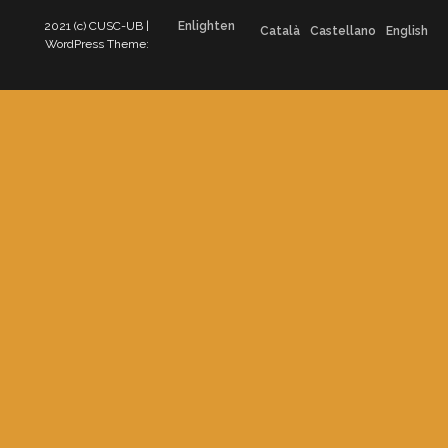
2021 (c) CUSC-UB |
Enlighten
Català
Castellano
English
WordPress Theme: