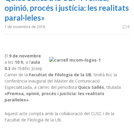
opinió, procés i justícia: les realitats
paral·leles»
7 de novembre de 2018
0
El
9 de novembre
a les
10 h
, a l’
aula
0.3
de l’Edifici Josep
Carner de la
Facultat de Filologia de la UB
, tindrà lloc la
conferència inaugural del Màster de Comunicació
Especialitzada, a càrrec del periodista
Quico Sallés
, titulada
«Premsa, opinió, procés i justícia: les realitats
paral·leles»
.
Aquest acte compta amb la col·laboració del CUSC i de la
Facultat de Filologia de la UB.