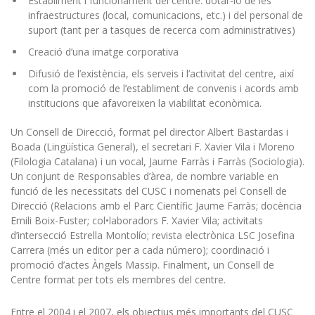
Establiment i funcionament del centre: dotar-lo de les
infraestructures (local, comunicacions, etc.) i del personal de
suport (tant per a tasques de recerca com administratives)
Creació d’una imatge corporativa
Difusió de l’existència, els serveis i l’activitat del centre, així
com la promoció de l’establiment de convenis i acords amb
institucions que afavoreixen la viabilitat econòmica.
Un Consell de Direcció, format pel director Albert Bastardas i
Boada (Lingüística General), el secretari F. Xavier Vila i Moreno
(Filologia Catalana) i un vocal, Jaume Farràs i Farràs (Sociologia).
Un conjunt de Responsables d’àrea, de nombre variable en
funció de les necessitats del CUSC i nomenats pel Consell de
Direcció (Relacions amb el Parc Científic Jaume Farràs; docència
Emili Boix-Fuster; col•laboradors F. Xavier Vila; activitats
d’intersecció Estrella Montolío; revista electrònica LSC Josefina
Carrera (més un editor per a cada número); coordinació i
promoció d’actes Àngels Massip. Finalment, un Consell de
Centre format per tots els membres del centre.
Entre el 2004 i el 2007, els objectius més importants del CUSC