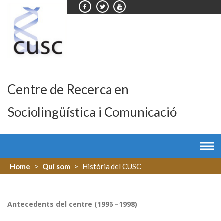
Skip
to
content
Centre de Recerca en
Sociolingüística i Comunicació
Home
>
Qui som
>
Història del CUSC
Antecedents del centre (1996 –1998)