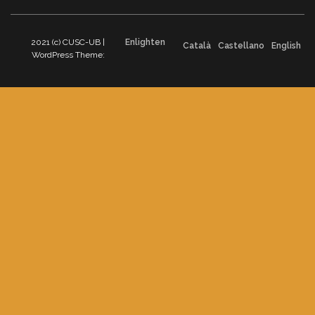
2021 (c) CUSC-UB |
Enlighten
Català
Castellano
English
WordPress Theme: