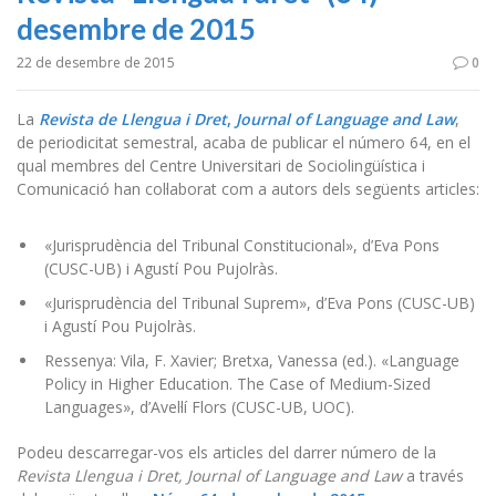
desembre de 2015
22 de desembre de 2015
0
La
Revista de Llengua i Dret
,
Journal of Language and Law
,
de periodicitat semestral, acaba de publicar el número 64, en el
qual membres del Centre Universitari de Sociolingüística i
Comunicació han col·laborat com a autors dels següents articles:
«Jurisprudència del Tribunal Constitucional», d’Eva Pons
(CUSC-UB) i Agustí Pou Pujolràs.
«Jurisprudència del Tribunal Suprem», d’Eva Pons (CUSC-UB)
i Agustí Pou Pujolràs.
Ressenya: Vila, F. Xavier; Bretxa, Vanessa (ed.). «Language
Policy in Higher Education. The Case of Medium-Sized
Languages», d’Avel·lí Flors (CUSC-UB, UOC).
Podeu descarregar-vos els articles del darrer número de la
Revista Llengua i Dret, Journal of Language and Law
a través