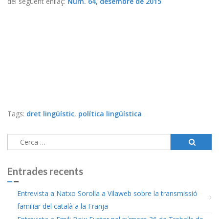
del següent enllaç:
Núm. 64, desembre de 2015
Tags:
dret lingüístic
,
política lingüística
Cerca:
Entrades recents
Entrevista a Natxo Sorolla a Vilaweb sobre la transmissió
familiar del català a la Franja