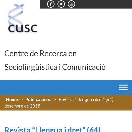
Skip
to
content
Centre de Recerca en
Sociolingüística i Comunicació
Home
>
Publicacions
>
Revista “Llengua i dret” (64)
desembre de 2015
Revista “Llengua i dret” (64)