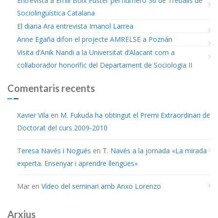
Entrevista a Emili Boix Fuster pel número 36 de Treballs de
Sociolingüística Catalana
El diaria Ara entrevista Imanol Larrea
Anne Egaña difon el projecte AMRELSE a Poznán
Visita d’Anik Nandi a la Universitat d’Alacant com a
col·laborador honorífic del Departament de Sociologia II
Comentaris recents
Xavier Vila
en
M. Fukuda ha obtingut el Premi Extraordinari de
Doctorat del curs 2009-2010
Teresa Navés i Nogués
en
T. Navés a la jornada «La mirada
experta. Ensenyar i aprendre llengües»
Mar
en
Vídeo del seminari amb Anxo Lorenzo
Arxius