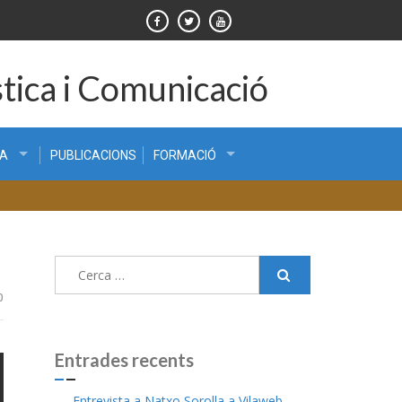
tica i Comunicació
CA
PUBLICACIONS
FORMACIÓ
Cerca:
0
Entrades recents
Entrevista a Natxo Sorolla a Vilaweb