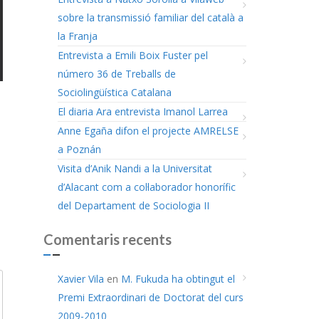
sobre la transmissió familiar del català a
la Franja
Entrevista a Emili Boix Fuster pel
número 36 de Treballs de
Sociolingüística Catalana
El diaria Ara entrevista Imanol Larrea
Anne Egaña difon el projecte AMRELSE
a Poznán
Visita d’Anik Nandi a la Universitat
d’Alacant com a col·laborador honorífic
del Departament de Sociologia II
Comentaris recents
Xavier Vila
en
M. Fukuda ha obtingut el
Premi Extraordinari de Doctorat del curs
2009-2010