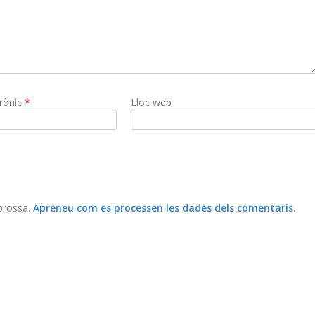
trònic
*
Lloc web
 brossa.
Apreneu com es processen les dades dels comentaris
.