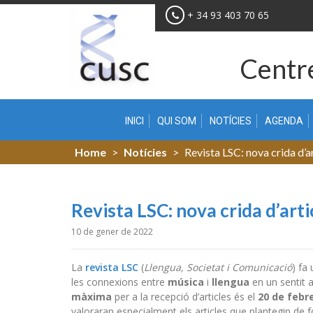
Skip
+ 34 93 403 70 65
to
content
Centre
INICI
QUI SOM
NOTÍCIES
AGENDA
Home
>
Notícies
>
Revista LSC: nova crida d’a
Revista LSC: nova crida d’arti
10 de gener de 2022
La
revista LSC
(
Llengua, Societat i Comunicació
) fa
les connexions entre
música
i
llengua
en un sentit 
màxima
per a la recepció d’articles és el
20 de febr
valoraran especialment els articles que plantegin de