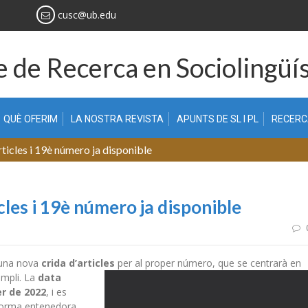
cusc@ub.edu
 de Recerca en Sociolingüís
QUÈ OFERIM
LA NOSTRA REVISTA
APUNTS DE SL I PL
RECER
rticles i 19è número ja disponible
cles i 19è número ja disponible
 una nova
crida d’articles
per al proper número, que se centrarà en
ampli. La
data
er de 2022
, i es
 forma entenedora