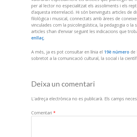
per al lector no especialitzat els assoliments i els rep
d’aquesta interrelació. Hi són benvinguts articles de d
filològica i musical, connectats amb àrees de coneix
vinculades com la psicolingüística, la pedagogia o la s
articles s’han d’enviar seguint les indicacions que tro
enllaç
.
A més, ja es pot consultar en línia el
19è número
de 
sobretot a la comunicació cultural, la social i la científ
Deixa un comentari
L'adreça electrònica no es publicarà.
Els camps neces
Comentari
*