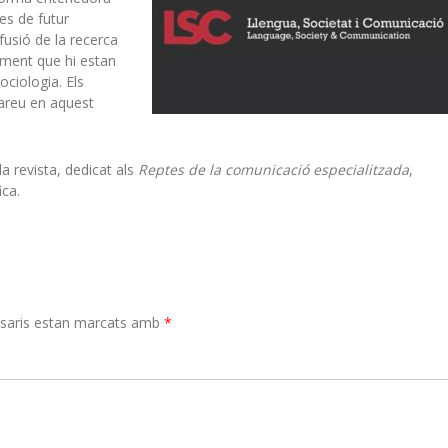
tes de futur
ifusió de la recerca
ement que hi estan
ociologia. Els
bareu en aquest
la revista, dedicat als
Reptes
de la comunicació especialitzada
,
ica.
saris estan marcats amb
*