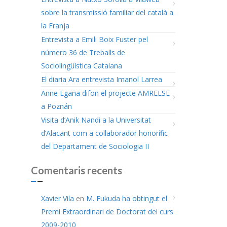
sobre la transmissió familiar del català a
la Franja
Entrevista a Emili Boix Fuster pel
número 36 de Treballs de
Sociolingüística Catalana
El diaria Ara entrevista Imanol Larrea
Anne Egaña difon el projecte AMRELSE
a Poznán
Visita d’Anik Nandi a la Universitat
d’Alacant com a col·laborador honorífic
del Departament de Sociologia II
Comentaris recents
Xavier Vila
en
M. Fukuda ha obtingut el
Premi Extraordinari de Doctorat del curs
2009-2010