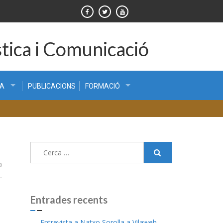
tica i Comunicació
CA
PUBLICACIONS
FORMACIÓ
Cerca:
0
Entrades recents
Entrevista a Natxo Sorolla a Vilaweb