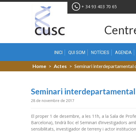
Skip
+ 34 93 403 70 65
to
content
Centre
INICI
QUI SOM
NOTÍCIES
AGENDA
Home
>
Actes
>
Seminari interdepartamental 
Seminari interdepartamental
28 de novembre de 2017
El proper 1 de desembre, a les 11h, a la Sala de Profes
Barcelona), tindrà lloc el Seminari d’investigadors a
sensibilitats, investigador de terreny i actor institucion