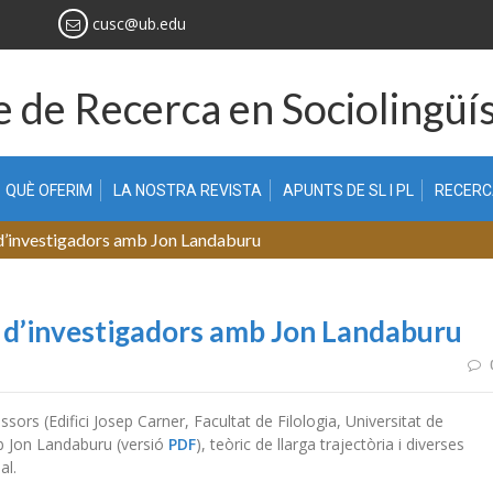
cusc@ub.edu
 de Recerca en Sociolingüís
QUÈ OFERIM
LA NOSTRA REVISTA
APUNTS DE SL I PL
RECER
d’investigadors amb Jon Landaburu
 d’investigadors amb Jon Landaburu
sors (Edifici Josep Carner, Facultat de Filologia, Universitat de
mb Jon Landaburu (versió
PDF
), teòric de llarga trajectòria i diverses
al.