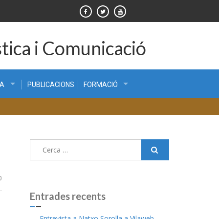
tica i Comunicació
CA
PUBLICACIONS
FORMACIÓ
Cerca:
0
Entrades recents
Entrevista a Natxo Sorolla a Vilaweb