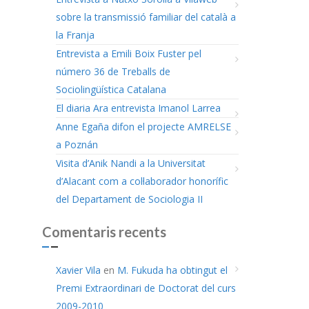
sobre la transmissió familiar del català a
la Franja
Entrevista a Emili Boix Fuster pel
número 36 de Treballs de
Sociolingüística Catalana
El diaria Ara entrevista Imanol Larrea
Anne Egaña difon el projecte AMRELSE
a Poznán
Visita d’Anik Nandi a la Universitat
d’Alacant com a col·laborador honorífic
del Departament de Sociologia II
Comentaris recents
Xavier Vila
en
M. Fukuda ha obtingut el
Premi Extraordinari de Doctorat del curs
2009-2010