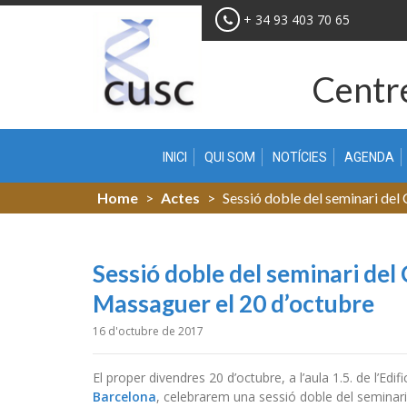
Skip
+ 34 93 403 70 65
to
content
Centre
INICI
QUI SOM
NOTÍCIES
AGENDA
Home
>
Actes
>
Sessió doble del seminari del
Sessió doble del seminari del
Massaguer el 20 d’octubre
16 d'octubre de 2017
El proper divendres 20 d’octubre, a l’aula 1.5. de l’Edif
Barcelona
, celebrarem una sessió doble del seminari d