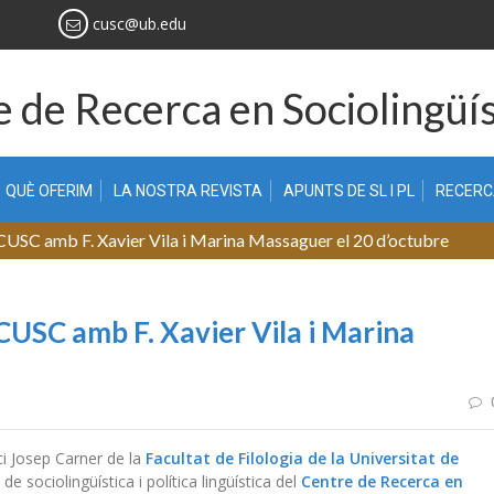
cusc@ub.edu
 de Recerca en Sociolingüís
QUÈ OFERIM
LA NOSTRA REVISTA
APUNTS DE SL I PL
RECER
 CUSC amb F. Xavier Vila i Marina Massaguer el 20 d’octubre
 CUSC amb F. Xavier Vila i Marina
ici Josep Carner de la
Facultat de Filologia de la Universitat de
e sociolingüística i política lingüística del
Centre de Recerca en