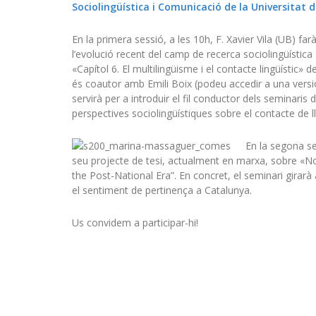
Sociolingüística i Comunicació de la Universitat 
En la primera sessió, a les 10h, F. Xavier Vila (UB) fa
l’evolució recent del camp de recerca sociolingüística
«Capítol 6. El multilingüisme i el contacte lingüístic» d
és coautor amb Emili Boix (podeu accedir a una vers
servirà per a introduir el fil conductor dels seminari
perspectives sociolingüístiques sobre el contacte de l
En la segona se
seu projecte de tesi, actualment en marxa, sobre «N
the Post-National Era”. En concret, el seminari girarà 
el sentiment de pertinença a Catalunya.
Us convidem a participar-hi!