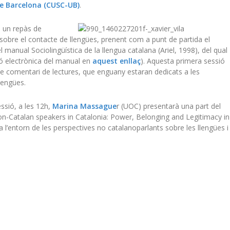
de Barcelona (CUSC-UB)
.
rà un repàs de
 sobre el contacte de llengües, prenent com a punt de partida el
el manual Sociolingüística de la llengua catalana (Ariel, 1998), del qual
ió electrònica del manual en
aquest enllaç
). Aquesta primera sessió
s de comentari de lectures, que enguany estaran dedicats a les
lengües.
ssió, a les 12h,
Marina Massague
r (UOC) presentarà una part del
on-Catalan speakers in Catalonia: Power, Belonging and Legitimacy in
a l’entorn de les perspectives no catalanoparlants sobre les llengües i