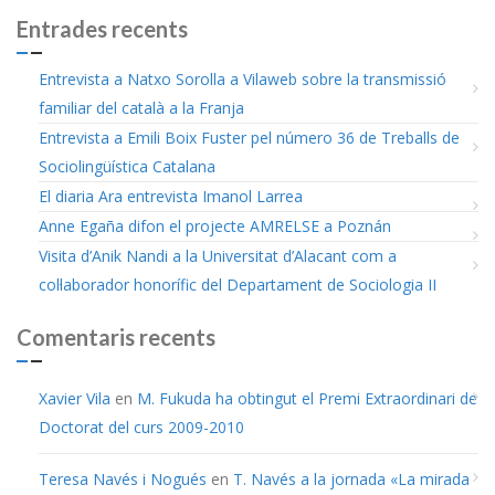
Entrades recents
Entrevista a Natxo Sorolla a Vilaweb sobre la transmissió
familiar del català a la Franja
Entrevista a Emili Boix Fuster pel número 36 de Treballs de
Sociolingüística Catalana
El diaria Ara entrevista Imanol Larrea
Anne Egaña difon el projecte AMRELSE a Poznán
Visita d’Anik Nandi a la Universitat d’Alacant com a
col·laborador honorífic del Departament de Sociologia II
Comentaris recents
Xavier Vila
en
M. Fukuda ha obtingut el Premi Extraordinari de
Doctorat del curs 2009-2010
Teresa Navés i Nogués
en
T. Navés a la jornada «La mirada