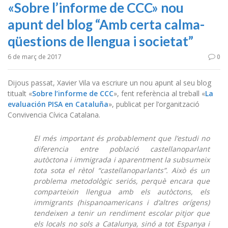
«Sobre l’informe de CCC» nou
apunt del blog “Amb certa calma-
qüestions de llengua i societat”
6 de març de 2017
0
Dijous passat, Xavier Vila va escriure un nou apunt al seu blog
titualt «
Sobre l’informe de CCC
», fent referència al treball «
La
evaluación PISA en Cataluña
», publicat per l’organització
Convivencia Cívica Catalana.
El més important és probablement que l’estudi no
diferencia entre població castellanoparlant
autòctona i immigrada i aparentment la subsumeix
tota sota el rètol “castellanoparlants”. Això és un
problema metodològic seriós, perquè encara que
comparteixin llengua amb els autòctons, els
immigrants (hispanoamericans i d’altres orígens)
tendeixen a tenir un rendiment escolar pitjor que
els locals no sols a Catalunya, sinó a tot Espanya i