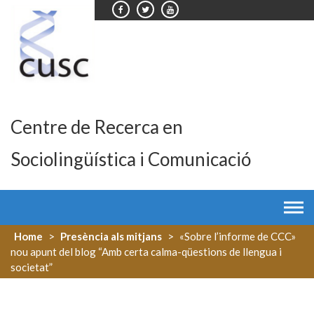
Skip
to
content
Centre de Recerca en
Sociolingüística i Comunicació
Home
>
Presència als mitjans
>
«Sobre l’informe de CCC»
nou apunt del blog “Amb certa calma-qüestions de llengua i
societat”