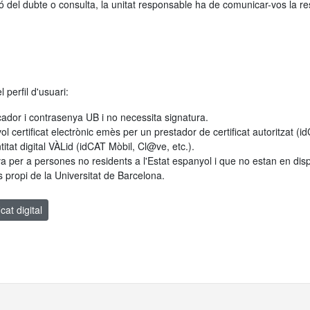
ió del dubte o consulta, la unitat responsable ha de comunicar-vos la r
 perfil d'usuari:
cador i contrasenya UB i no necessita signatura.
vol certificat electrònic emès per un prestador de certificat autoritzat (
itat digital VÀLid (idCAT Mòbil, Cl@ve, etc.).
va per a persones no residents a l'Estat espanyol i que no estan en disposi
s propi de la Universitat de Barcelona.
cat digital