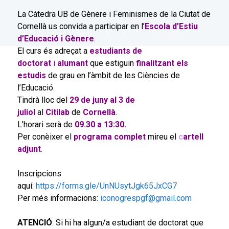
La Càtedra UB de Gènere i Feminismes de la Ciutat de
Cornellà us convida a participar en l’
Escola d’Estiu
d’Educació i Gènere
.
El curs és adreçat a
estudiants de
doctorat
i
alumant
que estiguin
finalitzant els
estudis
de grau en l’àmbit de les Ciències de
l’Educació.
Tindrà lloc del
29 de juny al 3 de
juliol
al
Citilab
de
Cornellà
.
L’horari serà de
09.30 a 13:30.
Per conèixer el
programa complet
mireu el
c
artell
adjunt
.
Inscripcions
aquí:
https://forms.gle/UnNUsytJgk65JxCG7
Per més informacions:
iconogrespgf@gmail.com
ATENCIÓ
: Si hi ha algun/a estudiant de doctorat que