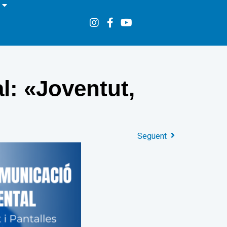
l: «Joventut,
Següent