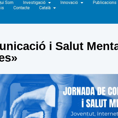
Qui Som
Investigació
Innovació
Publicacions
is
Contacte
Català
nicació i Salut Menta
les»