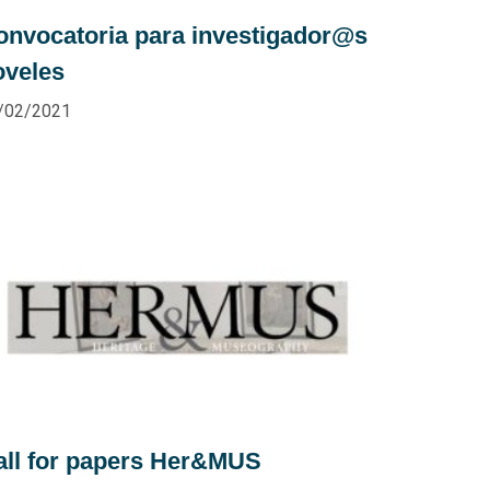
onvocatoria para investigador@s
oveles
/02/2021
all for papers Her&MUS