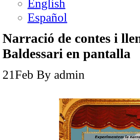
English
Español
Narració de contes i ll
Baldessari en pantalla
21
Feb
By
admin
Divuit
videos de
conte