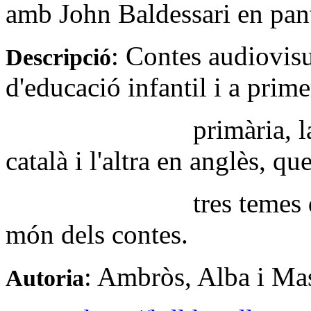
amb
John
Baldessari
en
pan
:
Contes
audiovis
Descripció
d'educació
infantil
i a prim
primària
, 
català
i
l'altra
en
anglès
,
qu
tres
temes
món
dels
contes
.
:
Ambròs
, Alba i
Mas
Autoria