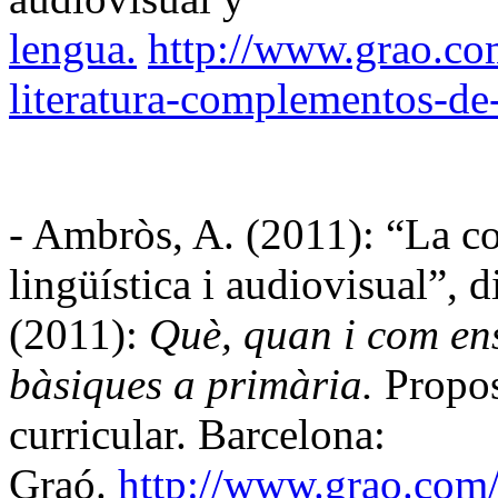
lengua
.
http://www.grao.co
literatura-complementos-de
-
Ambròs
, A. (2011): “La 
lingüística i audiovisual”, d
(2011):
Què, quan i com en
bàsiques
a primària.
Propos
curricular. Barcelona:
Graó
.
http://www.grao.com