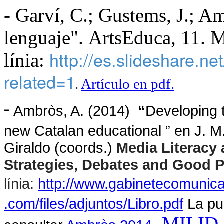
-
Garví
, C.;
Gustems
, J.;
Am
lenguaje
".
ArtsEduca
, 11.
M
http://es.slideshare.net
línia
:
related=1
Artículo
en
pdf
.
.
-
Ambròs
, A. (2014)
“
Developing 
new Catalan educational ”
en J. M
Giraldo
(
coords
.)
Media
Literacy
Strategies, Debates and Good P
línia
:
http://www.
gabinetecomunic
.com/files/
adjuntos
/Libro.pdf
La
pu
,
MILID