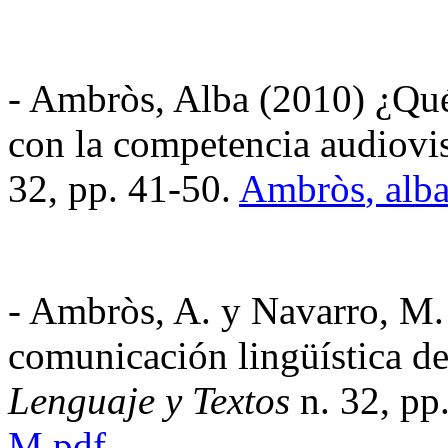
-
Ambròs
, Alba (2010) ¿Qu
con la competencia audiovi
32, pp. 41-50.
Ambròs
, alb
-
Ambròs
, A. y Navarro, M
comunicación lingüística de
Lenguaje y Textos
n. 32, pp
M.pdf