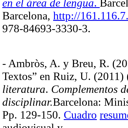
en el
área
de
lengua
.
Barce
Barcelona,
http://161.116.7
978-84693-3330-3.
-
Ambròs
, A. y
Breu
, R. (2
Textos”
en Ruiz, U. (2011) 
literatura
.
Complementos
d
disciplinar.
Barcelona:
Minis
Pp
. 129-150.
Cuadro
resum
audiovisual y