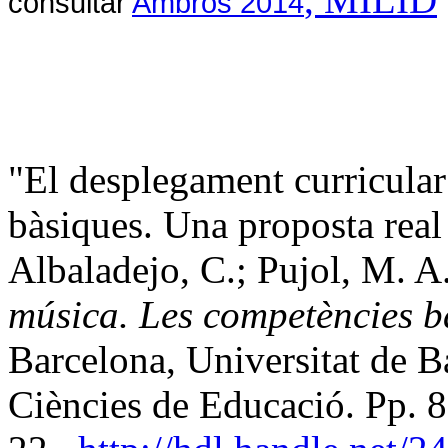
consultar
Ambròs
2014
"El
desplegament
curricular
bàsiques
.
Una
proposta
rea
Albaladejo
, C.;
Pujol
, M. A.
música
. Les
competències
b
Barcelona,
Universitat
de B
Ciències
de
Educació
.
Pp
. 8