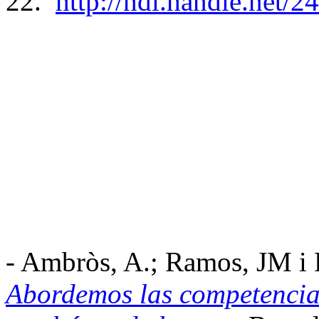
22.
http://hdl.handle.net/2
-
Ambròs
, A.; Ramos, JM i
Abordemos las competencia