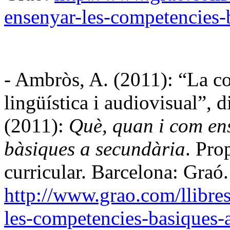
ensenyar-les-competencies-
-
Ambròs
, A. (2011): “La 
lingüística i audiovisual”, d
(2011):
Què, quan i com en
bàsiques
a secundària
. Pro
curricular. Barcelona:
Graó
.
http://www.grao.com/
llibre
les-competencies-basiques-