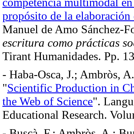
competencia multimodal en i
propósito de la elaboración d
Manuel de Amo Sánchez-For
escritura como prácticas soc
Tirant Humanidades. Pp. 1
- Haba-Osca, J.; Ambròs, A.
"
Scientific Production in C
the Web of Science
". Langu
Educational Research. Volu
- Buscà, F.; Ambròs, A.; Bu