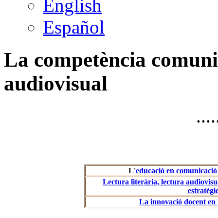
English
Español
La competència comunica
audiovisual
.....
L'
educació
en
comunicació
Lectura
literària
,
lectura
audiovisua
estratègi
La innovació docent en l