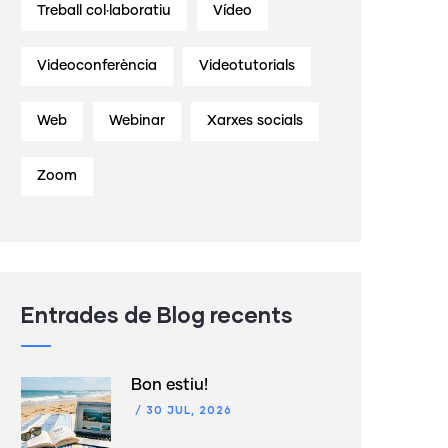
Treball col·laboratiu
Vídeo
Videoconferència
Videotutorials
Web
Webinar
Xarxes socials
Zoom
Entrades de Blog recents
Bon estiu!
/
30 JUL, 2026