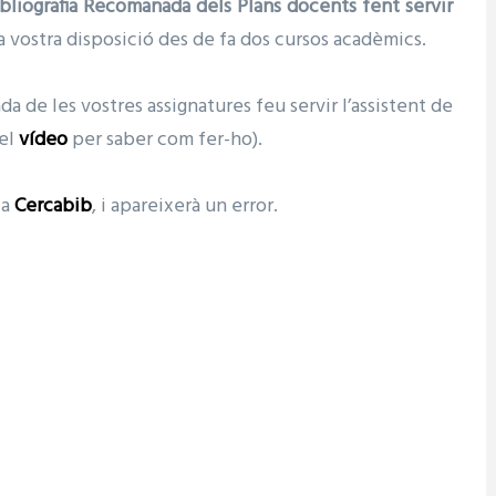
Bibliografia Recomanada dels Plans docents fent servir
a vostra disposició des de fa dos cursos acadèmics.
da de les vostres assignatures feu servir l’assistent de
 el
vídeo
per saber com fer-ho).
 a
Cercabib
, i apareixerà un error.