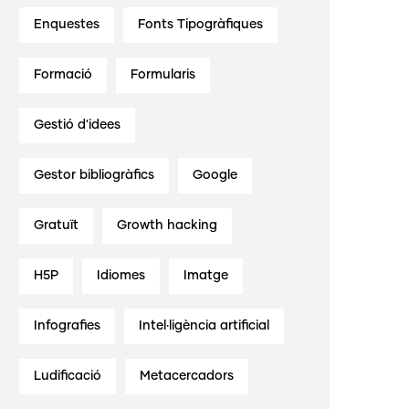
Enquestes
Fonts Tipogràfiques
Formació
Formularis
Gestió d'idees
Gestor bibliogràfics
Google
Gratuït
Growth hacking
H5P
Idiomes
Imatge
Infografies
Intel·ligència artificial
Ludificació
Metacercadors