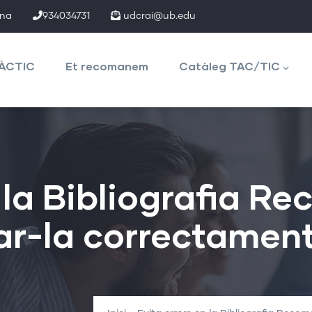
ona
934034731
udcrai@ub.edu
TÀCTIC
Et recomanem
Catàleg TAC/TIC
n la Bibliografia 
ar-la correctamen