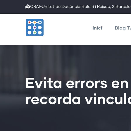
Skip
CRAI-Unitat de Docència Baldiri i Reixac, 2 Barcel
to
Main
main
navigation
Inici
Blog 
content
Evita errors e
recorda vincul