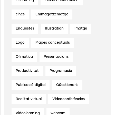
E-learning
Edició àudio i vídeo
eines
Emmagatzematge
Enquestes
Illustration
Imatge
Logo
Mapes conceptuals
Ofimàtica
Presentacions
Productivitat
Programació
Publicació digital
Qüestionaris
Realitat virtual
Videoconferències
Videolearning
webcam