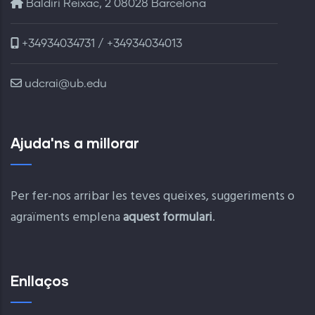
Baldiri Reixac, 2 08028 Barcelona
+34934034731 / +34934034013
udcrai@ub.edu
Ajuda'ns a millorar
Per fer-nos arribar les teves queixes, suggeriments o
agraïments emplena
aquest formulari
.
Enllaços