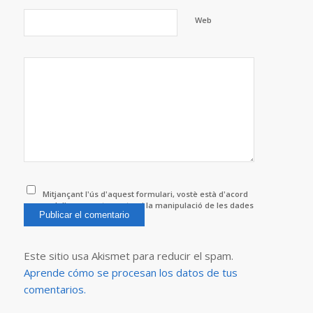
Web
Mitjançant l'ús d'aquest formulari, vostè està d'acord
amb l'emmagatzematge i la manipulació de les dades
per aquest lloc web.
*
Este sitio usa Akismet para reducir el spam.
Aprende cómo se procesan los datos de tus
comentarios.