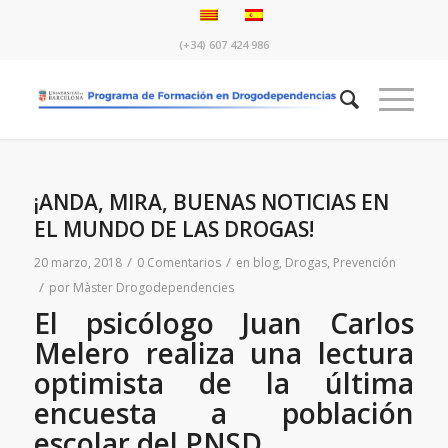
(+34) 607 424 986
¡ANDA, MIRA, BUENAS NOTICIAS EN
EL MUNDO DE LAS DROGAS!
/
/
20 marzo, 2018
0 Comentarios
en
blog
,
Drogas
,
Prevención
/
por
Màster Drogodependencies
El psicólogo Juan Carlos
Melero realiza una lectura
optimista de la última
encuesta a población
escolar del PNSD.