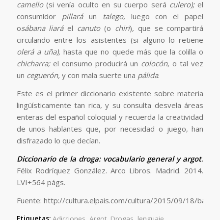
camello
(si venía oculto en su cuerpo será
culero);
el
consumidor
pillará
un
talego,
luego con el papel
o
sábana
liará
el
canuto
(o
chiri
)
,
que se compartirá
circulando entre los asistentes (si alguno lo retiene
olerá a uña),
hasta que no quede más que la colilla o
chicharra;
el consumo producirá un
colocón,
o tal vez
un
ceguerón,
y con mala suerte una
pálida
.
Este es el primer diccionario existente sobre materia
lingüísticamente tan rica, y su consulta desvela áreas
enteras del español coloquial y recuerda la creatividad
de unos hablantes que, por necesidad o juego, han
disfrazado lo que decían.
Diccionario de la droga: vocabulario general y argot
.
Félix Rodríquez González. Arco Libros. Madrid. 2014.
LVI+564 págs.
Fuente: http://cultura.elpais.com/cultura/2015/09/18/bab
Etiquetas:
Adicciones
,
Argot
,
Drogas
,
lenguaje