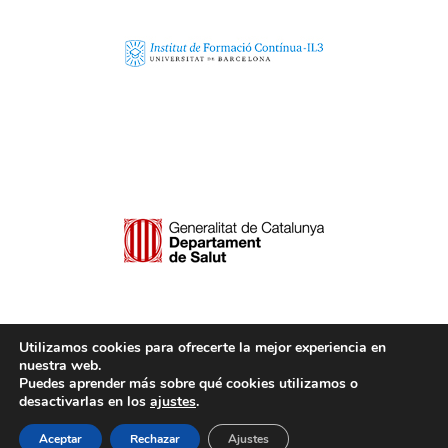
Utilizamos cookies para ofrecerte la mejor experiencia en
nuestra web.
Puedes aprender más sobre qué cookies utilizamos o
desactivarlas en los
ajustes
.
© Copyright - Máster en drogodependencias | Diseño web:
Solucionesproit
|
Aviso Legal y Política de privacidad
Aceptar
Rechazar
Ajustes