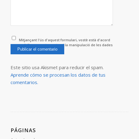
Mitjançant l'ús d'aquest formulari, vostè està d'acord
amb l'emmagatzematge i la manipulació de les dades
per aquest lloc web.
*
Este sitio usa Akismet para reducir el spam.
Aprende cómo se procesan los datos de tus
comentarios.
PÁGINAS