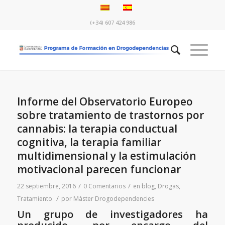
(+34) 607 424 986
Informe del Observatorio Europeo
sobre tratamiento de trastornos por
cannabis: la terapia conductual
cognitiva, la terapia familiar
multidimensional y la estimulación
motivacional parecen funcionar
/
/
22 septiembre, 2016
0 Comentarios
en
blog
,
Drogas
,
/
Tratamiento
por
Màster Drogodependencies
Un grupo de investigadores ha