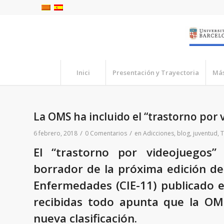
Inici
Presentación y Trayectoria
Más
La OMS ha incluido el “trastorno por 
/
/
6 febrero, 2018
0 Comentarios
en
Adicciones
,
blog
,
juventud
,
T
El “trastorno por videojuegos”
borrador de la próxima edición de 
Enfermedades (CIE-11) publicado en
recibidas todo apunta que la OMS
nueva clasificación.