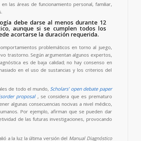
 en las áreas de funcionamiento personal, familiar,
s.
logía debe darse al menos durante 12
ico, aunque si se cumplen todos los
ede acortarse la duración requerida.
omportamientos problemáticos en torno al juego,
vo trastorno. Según argumentan algunos expertos,
diagnóstica es de baja calidad; no hay consenso en
masiado en el uso de sustancias y los criterios del
nales de todo el mundo,
Scholars’ open debate paper
isorder proposal
, se considera que es prematuro
ener algunas consecuencias nocivas a nivel médico,
os humanos. Por ejemplo, afirman que se pueden dar
etividad de las futuras investigaciones, provocando
ó a la luz la última versión del
Manual Diagnóstico