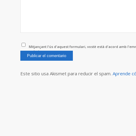
Mitjançant l'ús d'aquest formulari, vostè està d'acord amb l'e
web.
*
Este sitio usa Akismet para reducir el spam.
Aprende có