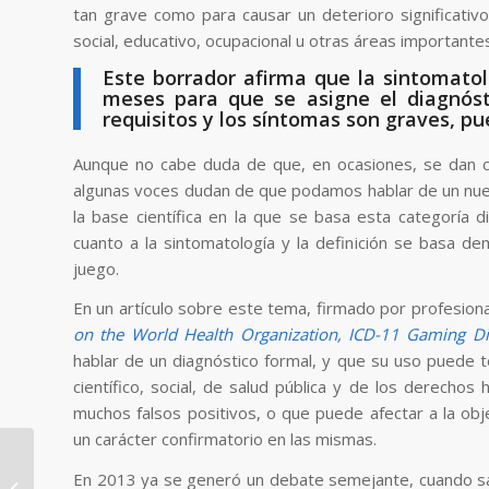
tan grave como para causar un deterioro significativo
social, educativo, ocupacional u otras áreas importante
Este borrador afirma que la sintomato
meses para que se asigne el diagnóst
requisitos y los síntomas son graves, pu
Aunque no cabe duda de que, en ocasiones, se dan c
algunas voces dudan de que podamos hablar de un nue
la base científica en la que se basa esta categoría 
cuanto a la sintomatología y la definición se basa de
juego.
En un artículo sobre este tema, firmado por profesio
on the World Health Organization, ICD-11 Gaming D
hablar de un diagnóstico formal, y que su uso puede t
científico, social, de salud pública y de los derech
muchos falsos positivos, o que puede afectar a la obj
un carácter confirmatorio en las mismas.
El problema mundial
de la percepción de
En 2013 ya se generó un debate semejante, cuando sali