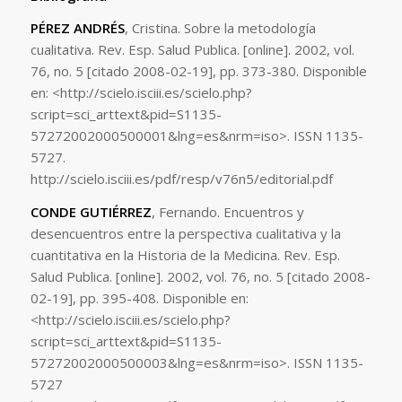
PÉREZ ANDRÉS
, Cristina. Sobre la metodología
cualitativa. Rev. Esp. Salud Publica. [online]. 2002, vol.
76, no. 5 [citado 2008-02-19], pp. 373-380. Disponible
en: <http://scielo.isciii.es/scielo.php?
script=sci_arttext&pid=S1135-
57272002000500001&lng=es&nrm=iso>. ISSN 1135-
5727.
http://scielo.isciii.es/pdf/resp/v76n5/editorial.pdf
CONDE GUTIÉRREZ
, Fernando. Encuentros y
desencuentros entre la perspectiva cualitativa y la
cuantitativa en la Historia de la Medicina. Rev. Esp.
Salud Publica. [online]. 2002, vol. 76, no. 5 [citado 2008-
02-19], pp. 395-408. Disponible en:
<http://scielo.isciii.es/scielo.php?
script=sci_arttext&pid=S1135-
57272002000500003&lng=es&nrm=iso>. ISSN 1135-
5727