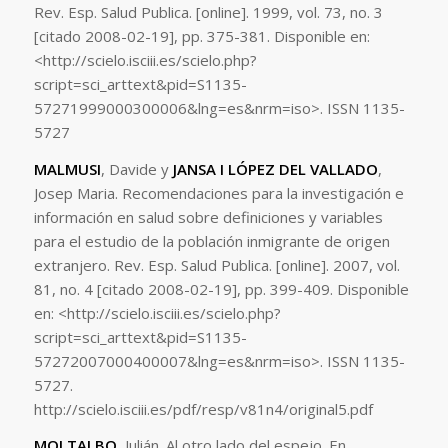
Rev. Esp. Salud Publica. [online]. 1999, vol. 73, no. 3
[citado 2008-02-19], pp. 375-381. Disponible en:
<http://scielo.isciii.es/scielo.php?
script=sci_arttext&pid=S1135-
57271999000300006&lng=es&nrm=iso>. ISSN 1135-
5727
MALMUSI
, Davide y
JANSA I LÓPEZ DEL VALLADO
,
Josep Maria. Recomendaciones para la investigación e
información en salud sobre definiciones y variables
para el estudio de la población inmigrante de origen
extranjero. Rev. Esp. Salud Publica. [online]. 2007, vol.
81, no. 4 [citado 2008-02-19], pp. 399-409. Disponible
en: <http://scielo.isciii.es/scielo.php?
script=sci_arttext&pid=S1135-
57272007000400007&lng=es&nrm=iso>. ISSN 1135-
5727.
http://scielo.isciii.es/pdf/resp/v81n4/original5.pdf
MOLTALBO
, Julián. Al otro lado del espejo. En