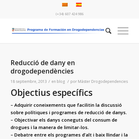
(+34) 607 424 986
Reducció de dany en
drogodependències
/
/
18 septiembre, 2013
en
blog
por
Màster Drogodependencies
Objectius específics
– Adquirir coneixements que facilitin la discussió
sobre polítiques i programes de reducció de danys.
– Objectivar els danys coneguts del consum de
drogues i la manera de limitar-los.
– Debatre entre els programes d’alt i baix llindar i la