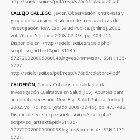
http://scielo.isciii.es/pdf/resp/v76n5/colabora2.pdf
CALLEJO GALLEGO
, Javier. Observación, entrevista y
grupo de discusión: el silencio de tres prácticas de
investigación. Rev. Esp. Salud Publica. [online]. 2002,
vol. 76, no. 5 [citado 2008-02-19], pp. 409-422.
Disponible en: <http://scielo.isciii.es/scielo.php?
script=sci_arttext&pid=S1135-
57272002000500004&lng=es&nrm=iso>. ISSN 1135-
5727.
http://scielo.isciii.es/pdf/resp/v76n5/colabora4.pdf
CALDERÓN
, Carlos. Criterios de calidad en la
Investigación Cualitativa en Salud (ICS): Apuntes para
un debate necesario. Rev. Esp. Salud Publica. [online].
2002, vol. 76, no. 5 [citado 2008-02-19], pp. 473-482.
Disponible en: <http://scielo.isciii.es/scielo.php?
script=sci_arttext&pid=S1135-
57272002000500009&lng=es&nrm=iso>. ISSN 1135-
5727.