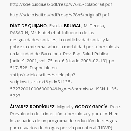
http://scielo.isciii.es/pdf/resp/v76n5/colabora8.pdf
http://scielo.isciii.es/pdf/resp/v78n5/original3.pdf
DÍAZ DE QUIJANO
, Estela,
BRUGAL
, M. Teresa,
PASARIN, M.ª Isabel et al. Influencia de las
desigualdades sociales, la conflictividad social y la
pobreza extrema sobre la morbilidad por tuberculosis
en la ciudad de Barcelona. Rev. Esp. Salud Publica.
[online]. 2001, vol. 75, no. 6 [citado 2008-02-19], pp.
517-528. Disponible en:
<http://scielo.isciii.es/scielo.php?
script=sci_arttext&pid=S1135-
57272001000600004&lng=es&nrm=iso>. ISSN 1135-
5727.
ÁLVAREZ RODRÍGUEZ
, Miguel y
GODOY GARCÍA
, Pere.
Prevalencia de la infección tuberculosa y por el VIH en
los usuarios de un programa de reducción de riesgos
para usuarios de drogas por vía parenteral (UDVP).