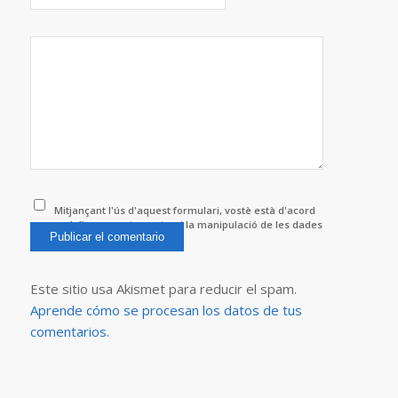
Mitjançant l'ús d'aquest formulari, vostè està d'acord
amb l'emmagatzematge i la manipulació de les dades
per aquest lloc web.
*
Este sitio usa Akismet para reducir el spam.
Aprende cómo se procesan los datos de tus
comentarios.