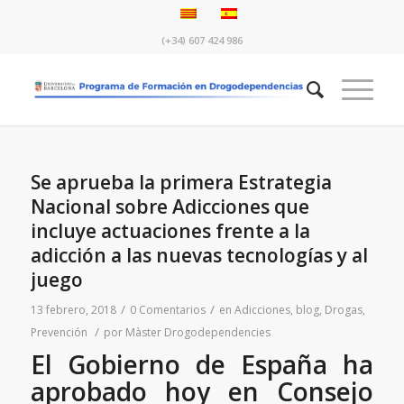
(+34) 607 424 986
Se aprueba la primera Estrategia
Nacional sobre Adicciones que
incluye actuaciones frente a la
adicción a las nuevas tecnologías y al
juego
/
/
13 febrero, 2018
0 Comentarios
en
Adicciones
,
blog
,
Drogas
,
/
Prevención
por
Màster Drogodependencies
El Gobierno de España ha
aprobado hoy en Consejo