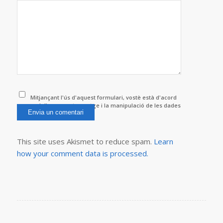
Mitjançant l'ús d'aquest formulari, vostè està d'acord
amb l'emmagatzematge i la manipulació de les dades
per aquest lloc web.
*
This site uses Akismet to reduce spam.
Learn
how your comment data is processed.