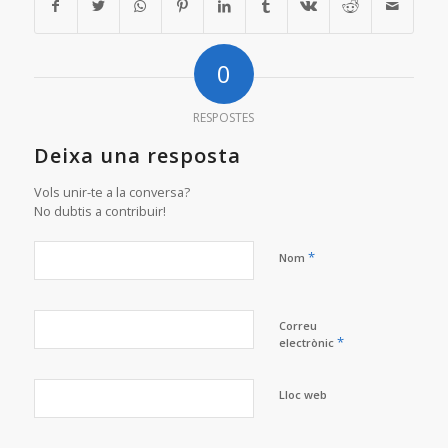
0
RESPOSTES
Deixa una resposta
Vols unir-te a la conversa?
No dubtis a contribuir!
*
Nom
Correu
*
electrònic
Lloc web