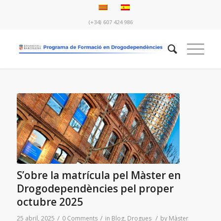
(+34) 607 424 986
S’obre la matrícula pel Màster en
Drogodependències pel proper
octubre 2025
/
/
/
25 abril, 2025
0 Comments
in
Blog
,
Drogues
by
Màster