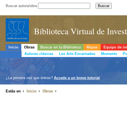
Buscar autora/obra
Biblioteca Virtual de Inve
Inicio
Obras
Buscar en la Biblioteca
Mapas
Equipo de in
Autoras clásicas
Les Arts Encarnades
Moments
Po
¿La primera vez que entras?
Accede a un breve tutorial
.
Estás en
Inicio
Obras