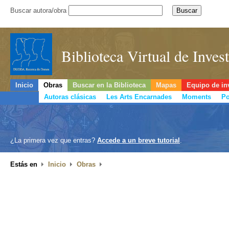
Buscar autora/obra
Biblioteca Virtual de Inve
Inicio
Obras
Buscar en la Biblioteca
Mapas
Equipo de in
Autoras clásicas
Les Arts Encarnades
Moments
Po
¿La primera vez que entras?
Accede a un breve tutorial
.
Estás en
Inicio
Obras