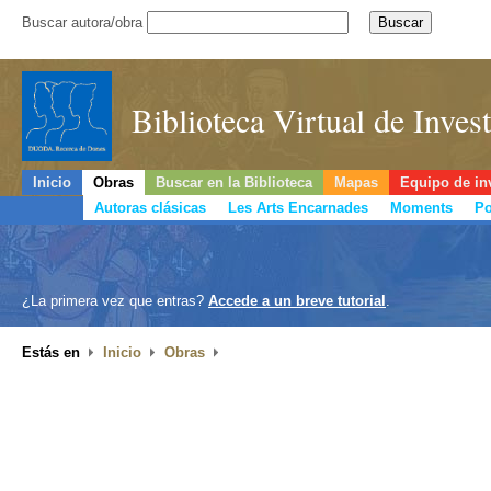
Buscar autora/obra
Biblioteca Virtual de Inve
Inicio
Obras
Buscar en la Biblioteca
Mapas
Equipo de in
Autoras clásicas
Les Arts Encarnades
Moments
Po
¿La primera vez que entras?
Accede a un breve tutorial
.
Estás en
Inicio
Obras