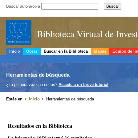
Buscar autora/obra
Biblioteca Virtual de Inve
Inicio
Obras
Buscar en la Biblioteca
Mapas
Equipo de in
Herramientas de búsqueda
¿La primera vez que entras?
Accede a un breve tutorial
.
Estás en
Inicio
Herramientas de búsqueda
Resultados en la Biblioteca
La búsqueda
retornó 36 resultados.