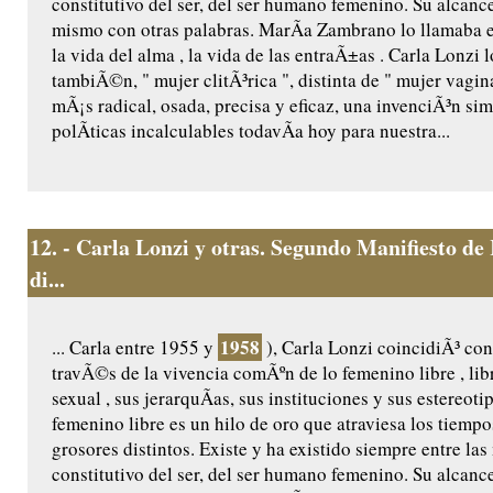
constitutivo del ser, del ser humano femenino. Su alcance
mismo con otras palabras. MarÃ­a Zambrano lo llamaba el s
la vida del alma , la vida de las entraÃ±as . Carla Lonzi 
tambiÃ©n, " mujer clitÃ³rica ", distinta de " mujer vagin
mÃ¡s radical, osada, precisa y eficaz, una invenciÃ³n s
polÃ­ticas incalculables todavÃ­a hoy para nuestra...
12.
- Carla Lonzi y otras. Segundo Manifiesto de
di...
1958
... Carla entre 1955 y
), Carla Lonzi coincidiÃ³ co
travÃ©s de la vivencia comÃºn de lo femenino libre , libr
sexual , sus jerarquÃ­as, sus instituciones y sus estereot
femenino libre es un hilo de oro que atraviesa los tiempo
grosores distintos. Existe y ha existido siempre entre la
constitutivo del ser, del ser humano femenino. Su alcance