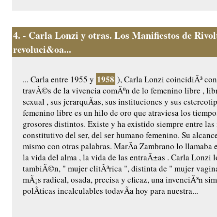
4.
- Carla Lonzi y otras. Los Manifiestos de Rivo
revoluci&oa...
1958
... Carla entre 1955 y
), Carla Lonzi coincidiÃ³ co
travÃ©s de la vivencia comÃºn de lo femenino libre , libr
sexual , sus jerarquÃ­as, sus instituciones y sus estereot
femenino libre es un hilo de oro que atraviesa los tiempo
grosores distintos. Existe y ha existido siempre entre la
constitutivo del ser, del ser humano femenino. Su alcance
mismo con otras palabras. MarÃ­a Zambrano lo llamaba el s
la vida del alma , la vida de las entraÃ±as . Carla Lonzi 
tambiÃ©n, " mujer clitÃ³rica ", distinta de " mujer vagin
mÃ¡s radical, osada, precisa y eficaz, una invenciÃ³n s
polÃ­ticas incalculables todavÃ­a hoy para nuestra...