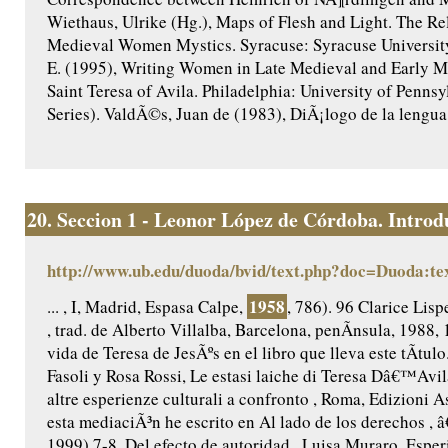
Wiethaus, Ulrike (Hg.), Maps of Flesh and Light. The Re
Medieval Women Mystics. Syracuse: Syracuse University 
E. (1995), Writing Women in Late Medieval and Early M
Saint Teresa of Avila. Philadelphia: University of Penns
Series). ValdÃ©s, Juan de (1983), DiÃ¡logo de la lengua. 
20.
Seccion 1 - Leonor López de Córdoba. Introdu
http://www.ub.edu/duoda/bvid/text.php?doc=Duoda:te
1958
... , I, Madrid, Espasa Calpe,
, 786). 96 Clarice Lisp
, trad. de Alberto Villalba, Barcelona, penÃ­nsula, 1988,
vida de Teresa de JesÃºs en el libro que lleva este tÃ­
Fasoli y Rosa Rossi, Le estasi laiche di Teresa Dâ€™Avil
altre esperienze culturali a confronto , Roma, Edizioni 
esta mediaciÃ³n he escrito en Al lado de los derechos , 
1999) 7-8. Del efecto de autoridad , Luisa Muraro, Esper