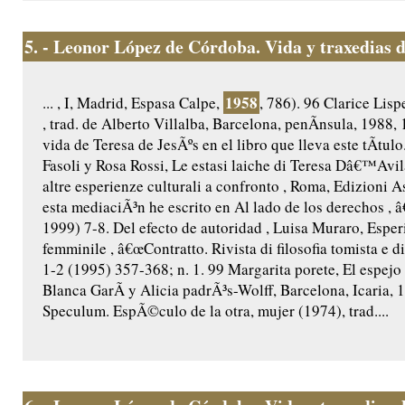
5.
- Leonor López de Córdoba. Vida y traxedias d
1958
... , I, Madrid, Espasa Calpe,
, 786). 96 Clarice Lisp
, trad. de Alberto Villalba, Barcelona, penÃ­nsula, 1988,
vida de Teresa de JesÃºs en el libro que lleva este tÃ­
Fasoli y Rosa Rossi, Le estasi laiche di Teresa Dâ€™Avil
altre esperienze culturali a confronto , Roma, Edizioni 
esta mediaciÃ³n he escrito en Al lado de los derechos , 
1999) 7-8. Del efecto de autoridad , Luisa Muraro, Esper
femminile , â€œContratto. Rivista di filosofia tomista e d
1-2 (1995) 357-368; n. 1. 99 Margarita porete, El espejo 
Blanca GarÃ­ y Alicia padrÃ³s-Wolff, Barcelona, Icaria, 
Speculum. EspÃ©culo de la otra, mujer (1974), trad....