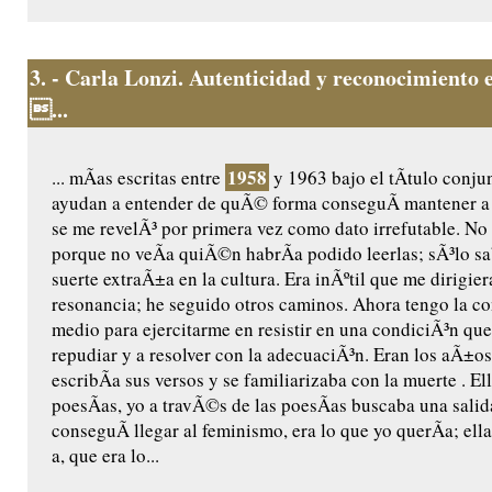
3.
- Carla Lonzi. Autenticidad y reconocimiento e
...
1958
... mÃ­as escritas entre
y 1963 bajo el tÃ­tulo conj
ayudan a entender de quÃ© forma conseguÃ­ mantener a
se me revelÃ³ por primera vez como dato irrefutable. No
porque no veÃ­a quiÃ©n habrÃ­a podido leerlas; sÃ³lo sa
suerte extraÃ±a en la cultura. Era inÃºtil que me dirigie
resonancia; he seguido otros caminos. Ahora tengo la co
medio para ejercitarme en resistir en una condiciÃ³n qu
repudiar y a resolver con la adecuaciÃ³n. Eran los aÃ±os 
escribÃ­a sus versos y se familiarizaba con la muerte . El
poesÃ­as, yo a travÃ©s de las poesÃ­as buscaba una salida
conseguÃ­ llegar al feminismo, era lo que yo querÃ­a; ell
a, que era lo...