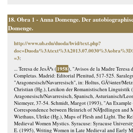
18.
Obra 1 - Anna Domenge. Der autobiographisc
Domenge.
http://www.ub.edu/duoda/bvid/text.php?
doc=Duoda%3Atext%3A2013.07.0030%3Aobra%3D1
=3
:
1958
... Teresa de JesÃºs (
), "Avisos de la Madre Teresa d
Completas. Madrid: Editorial Plenitud, 517-525. Saraleg
"Aragonesisch/Navarresisch", in: Holtus, GÃ¼nter/Metze
Christian (Hg.), Lexikon der Romanistischen Linguistik 
Aragonesisch/Navarresisch, Spanisch, Asturianisch/Le
Niemeyer, 37-54. Schmidt, Margot (1993), "An Example o
Correspondence between Heinrich of NÃ¶rdlingen and M
Wiethaus, Ulrike (Hg.), Maps of Flesh and Light. The Re
Medieval Women Mystics. Syracuse: Syracuse University 
E. (1995), Writing Women in Late Medieval and Early M