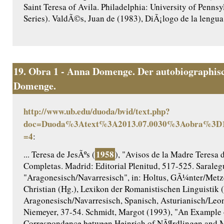
Saint Teresa of Avila. Philadelphia: University of Penns
Series). ValdÃ©s, Juan de (1983), DiÃ¡logo de la lengua. 
19.
Obra 1 - Anna Domenge. Der autobiographisc
Domenge.
http://www.ub.edu/duoda/bvid/text.php?
doc=Duoda%3Atext%3A2013.07.0030%3Aobra%3D1
=4
:
1958
... Teresa de JesÃºs (
), "Avisos de la Madre Teresa d
Completas. Madrid: Editorial Plenitud, 517-525. Saraleg
"Aragonesisch/Navarresisch", in: Holtus, GÃ¼nter/Metze
Christian (Hg.), Lexikon der Romanistischen Linguistik 
Aragonesisch/Navarresisch, Spanisch, Asturianisch/Le
Niemeyer, 37-54. Schmidt, Margot (1993), "An Example o
Correspondence between Heinrich of NÃ¶rdlingen and M