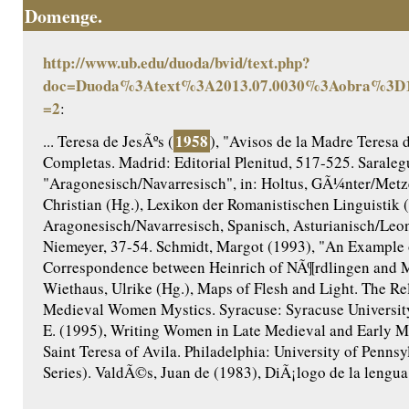
Domenge.
http://www.ub.edu/duoda/bvid/text.php?
doc=Duoda%3Atext%3A2013.07.0030%3Aobra%3D1
=2
:
1958
... Teresa de JesÃºs (
), "Avisos de la Madre Teresa d
Completas. Madrid: Editorial Plenitud, 517-525. Saraleg
"Aragonesisch/Navarresisch", in: Holtus, GÃ¼nter/Metze
Christian (Hg.), Lexikon der Romanistischen Linguistik 
Aragonesisch/Navarresisch, Spanisch, Asturianisch/Le
Niemeyer, 37-54. Schmidt, Margot (1993), "An Example o
Correspondence between Heinrich of NÃ¶rdlingen and M
Wiethaus, Ulrike (Hg.), Maps of Flesh and Light. The Re
Medieval Women Mystics. Syracuse: Syracuse University 
E. (1995), Writing Women in Late Medieval and Early M
Saint Teresa of Avila. Philadelphia: University of Penns
Series). ValdÃ©s, Juan de (1983), DiÃ¡logo de la lengua. 