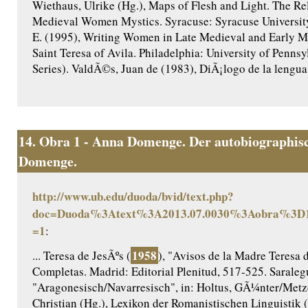
Wiethaus, Ulrike (Hg.), Maps of Flesh and Light. The Re
Medieval Women Mystics. Syracuse: Syracuse University 
E. (1995), Writing Women in Late Medieval and Early M
Saint Teresa of Avila. Philadelphia: University of Penns
Series). ValdÃ©s, Juan de (1983), DiÃ¡logo de la lengua. 
14.
Obra 1 - Anna Domenge. Der autobiographisc
Domenge.
http://www.ub.edu/duoda/bvid/text.php?
doc=Duoda%3Atext%3A2013.07.0030%3Aobra%3D1
=1
:
1958
... Teresa de JesÃºs (
), "Avisos de la Madre Teresa d
Completas. Madrid: Editorial Plenitud, 517-525. Saraleg
"Aragonesisch/Navarresisch", in: Holtus, GÃ¼nter/Metze
Christian (Hg.), Lexikon der Romanistischen Linguistik 