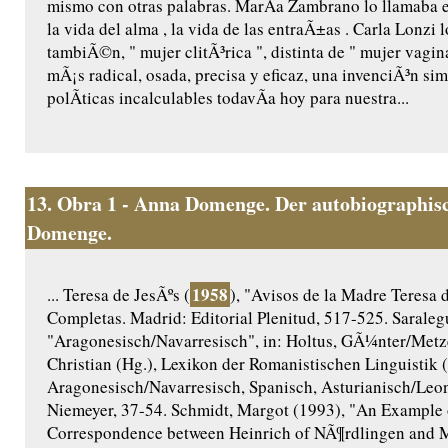
mismo con otras palabras. MarÃ­a Zambrano lo llamaba el s
la vida del alma , la vida de las entraÃ±as . Carla Lonzi 
tambiÃ©n, " mujer clitÃ³rica ", distinta de " mujer vagin
mÃ¡s radical, osada, precisa y eficaz, una invenciÃ³n s
polÃ­ticas incalculables todavÃ­a hoy para nuestra...
13.
Obra 1 - Anna Domenge. Der autobiographisc
Domenge.
1958
... Teresa de JesÃºs (
), "Avisos de la Madre Teresa d
Completas. Madrid: Editorial Plenitud, 517-525. Saraleg
"Aragonesisch/Navarresisch", in: Holtus, GÃ¼nter/Metze
Christian (Hg.), Lexikon der Romanistischen Linguistik 
Aragonesisch/Navarresisch, Spanisch, Asturianisch/Le
Niemeyer, 37-54. Schmidt, Margot (1993), "An Example o
Correspondence between Heinrich of NÃ¶rdlingen and M