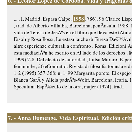
6.
- Leonor López de Córdoba. Vida y tragedias d
1958
... , I, Madrid, Espasa Calpe,
, 786). 96 Clarice Lisp
, trad. de Alberto Villalba, Barcelona, penÃ­nsula, 1988,
vida de Teresa de JesÃºs en el libro que lleva este tÃ­
Fasoli y Rosa Rossi, Le estasi laiche di Teresa Dâ€™Avil
altre esperienze culturali a confronto , Roma, Edizioni 
esta mediaciÃ³n he escrito en Al lado de los derechos , 
1999) 7-8. Del efecto de autoridad , Luisa Muraro, Esper
femminile , â€œContratto. Rivista di filosofia tomista e d
1-2 (1995) 357-368; n. 1. 99 Margarita porete, El espejo 
Blanca GarÃ­ y Alicia padrÃ³s-Wolff, Barcelona, Icaria, 
Speculum. EspÃ©culo de la otra, mujer (1974), trad....
7.
- Anna Domenge. Vida Espiritual. Edición crític