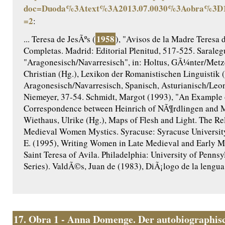
doc=Duoda%3Atext%3A2013.07.0030%3Aobra%3D1
=2
:
1958
... Teresa de JesÃºs (
), "Avisos de la Madre Teresa d
Completas. Madrid: Editorial Plenitud, 517-525. Saraleg
"Aragonesisch/Navarresisch", in: Holtus, GÃ¼nter/Metze
Christian (Hg.), Lexikon der Romanistischen Linguistik 
Aragonesisch/Navarresisch, Spanisch, Asturianisch/Le
Niemeyer, 37-54. Schmidt, Margot (1993), "An Example o
Correspondence between Heinrich of NÃ¶rdlingen and M
Wiethaus, Ulrike (Hg.), Maps of Flesh and Light. The Re
Medieval Women Mystics. Syracuse: Syracuse University 
E. (1995), Writing Women in Late Medieval and Early M
Saint Teresa of Avila. Philadelphia: University of Penns
Series). ValdÃ©s, Juan de (1983), DiÃ¡logo de la lengua. 
17.
Obra 1 - Anna Domenge. Der autobiographisc