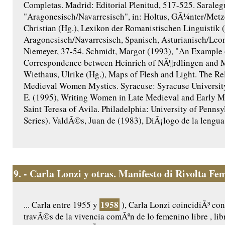
Completas. Madrid: Editorial Plenitud, 517-525. Saraleg
"Aragonesisch/Navarresisch", in: Holtus, GÃ¼nter/Metze
Christian (Hg.), Lexikon der Romanistischen Linguistik 
Aragonesisch/Navarresisch, Spanisch, Asturianisch/Le
Niemeyer, 37-54. Schmidt, Margot (1993), "An Example o
Correspondence between Heinrich of NÃ¶rdlingen and M
Wiethaus, Ulrike (Hg.), Maps of Flesh and Light. The Re
Medieval Women Mystics. Syracuse: Syracuse University 
E. (1995), Writing Women in Late Medieval and Early M
Saint Teresa of Avila. Philadelphia: University of Penns
Series). ValdÃ©s, Juan de (1983), DiÃ¡logo de la lengua. 
9.
- Carla Lonzi y otras. Manifesto di Rivolta Fe
1958
... Carla entre 1955 y
), Carla Lonzi coincidiÃ³ co
travÃ©s de la vivencia comÃºn de lo femenino libre , libr