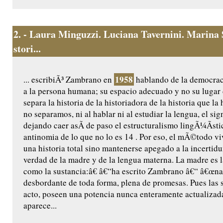
2.
- Laura Minguzzi. Luciana Tavernini. Marina S
stori...
1958
... escribiÃ³ Zambrano en
hablando de la democraci
a la persona humana; su espacio adecuado y no su lugar d
separa la historia de la historiadora de la historia que la
no separamos, ni al hablar ni al estudiar la lengua, el sig
dejando caer asÃ­ de paso el estructuralismo lingÃ¼Ã­st
antinomia de lo que no lo es 14 . Por eso, el mÃ©todo vi
una historia total sino mantenerse apegado a la incertidu
verdad de la madre y de la lengua materna. La madre es l
como la sustancia:â€ â€“ha escrito Zambrano â€“ â€œnag
desbordante de toda forma, plena de promesas. Pues las s
acto, poseen una potencia nunca enteramente actualizada;
aparece...