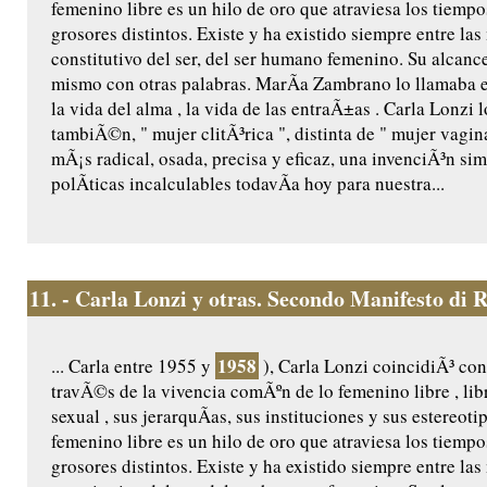
femenino libre es un hilo de oro que atraviesa los tiempo
grosores distintos. Existe y ha existido siempre entre la
constitutivo del ser, del ser humano femenino. Su alcance
mismo con otras palabras. MarÃ­a Zambrano lo llamaba el s
la vida del alma , la vida de las entraÃ±as . Carla Lonzi 
tambiÃ©n, " mujer clitÃ³rica ", distinta de " mujer vagin
mÃ¡s radical, osada, precisa y eficaz, una invenciÃ³n s
polÃ­ticas incalculables todavÃ­a hoy para nuestra...
11.
- Carla Lonzi y otras. Secondo Manifesto di Ri
1958
... Carla entre 1955 y
), Carla Lonzi coincidiÃ³ co
travÃ©s de la vivencia comÃºn de lo femenino libre , libr
sexual , sus jerarquÃ­as, sus instituciones y sus estereot
femenino libre es un hilo de oro que atraviesa los tiempo
grosores distintos. Existe y ha existido siempre entre la