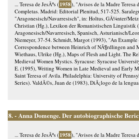
1958
... Teresa de JesÃºs (
), "Avisos de la Madre Teresa d
Completas. Madrid: Editorial Plenitud, 517-525. Saraleg
"Aragonesisch/Navarresisch", in: Holtus, GÃ¼nter/Metze
Christian (Hg.), Lexikon der Romanistischen Linguistik 
Aragonesisch/Navarresisch, Spanisch, Asturianisch/Le
Niemeyer, 37-54. Schmidt, Margot (1993), "An Example o
Correspondence between Heinrich of NÃ¶rdlingen and M
Wiethaus, Ulrike (Hg.), Maps of Flesh and Light. The Re
Medieval Women Mystics. Syracuse: Syracuse University 
E. (1995), Writing Women in Late Medieval and Early M
Saint Teresa of Avila. Philadelphia: University of Penns
Series). ValdÃ©s, Juan de (1983), DiÃ¡logo de la lengua. 
8.
- Anna Domenge. Der autobiographische Beri
1958
... Teresa de JesÃºs (
), "Avisos de la Madre Teresa d