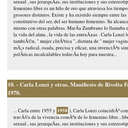
sexual , sus jerarquÃ­as, sus instituciones y sus estereot
femenino libre es un hilo de oro que atraviesa los tiempo
grosores distintos. Existe y ha existido siempre entre la
constitutivo del ser, del ser humano femenino. Su alcance
mismo con otras palabras. MarÃ­a Zambrano lo llamaba el s
la vida del alma , la vida de las entraÃ±as . Carla Lonzi 
tambiÃ©n, " mujer clitÃ³rica ", distinta de " mujer vagin
mÃ¡s radical, osada, precisa y eficaz, una invenciÃ³n s
polÃ­ticas incalculables todavÃ­a hoy para nuestra...
10.
- Carla Lonzi y otras. Manifiesto de Rivolta 
1970.
1958
... Carla entre 1955 y
), Carla Lonzi coincidiÃ³ co
travÃ©s de la vivencia comÃºn de lo femenino libre , libr
sexual , sus jerarquÃ­as, sus instituciones y sus estereot