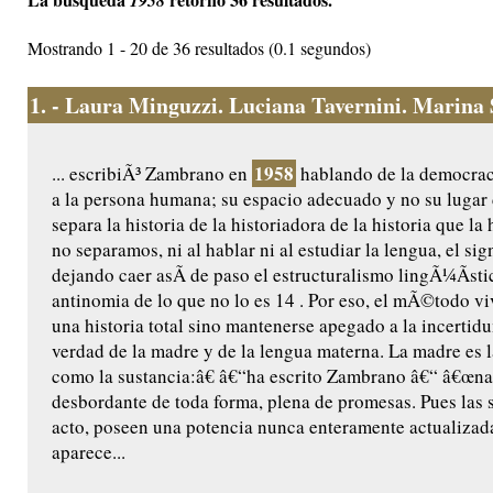
1958
Mostrando 1 - 20 de 36 resultados (0.1 segundos)
1.
- Laura Minguzzi. Luciana Tavernini. Marina Sa
1958
... escribiÃ³ Zambrano en
hablando de la democraci
a la persona humana; su espacio adecuado y no su lugar d
separa la historia de la historiadora de la historia que la
no separamos, ni al hablar ni al estudiar la lengua, el sig
dejando caer asÃ­ de paso el estructuralismo lingÃ¼Ã­st
antinomia de lo que no lo es 14 . Por eso, el mÃ©todo vi
una historia total sino mantenerse apegado a la incertidu
verdad de la madre y de la lengua materna. La madre es l
como la sustancia:â€ â€“ha escrito Zambrano â€“ â€œnag
desbordante de toda forma, plena de promesas. Pues las s
acto, poseen una potencia nunca enteramente actualizada;
aparece...