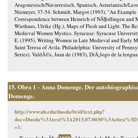
Aragonesisch/Navarresisch, Spanisch, Asturianisch/Le
Niemeyer, 37-54. Schmidt, Margot (1993), "An Example o
Correspondence between Heinrich of NÃ¶rdlingen and M
Wiethaus, Ulrike (Hg.), Maps of Flesh and Light. The Re
Medieval Women Mystics. Syracuse: Syracuse University 
E. (1995), Writing Women in Late Medieval and Early M
Saint Teresa of Avila. Philadelphia: University of Penns
Series). ValdÃ©s, Juan de (1983), DiÃ¡logo de la lengua. 
15.
Obra 1 - Anna Domenge. Der autobiographisc
Domenge.
http://www.ub.edu/duoda/bvid/text.php?
doc=Duoda%3Atext%3A2013.07.0030%3Aobra%3D1
=1
: