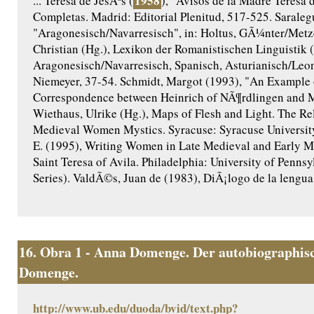
1958
... Teresa de JesÃºs (
), "Avisos de la Madre Teresa d
Completas. Madrid: Editorial Plenitud, 517-525. Saraleg
"Aragonesisch/Navarresisch", in: Holtus, GÃ¼nter/Metze
Christian (Hg.), Lexikon der Romanistischen Linguistik 
Aragonesisch/Navarresisch, Spanisch, Asturianisch/Le
Niemeyer, 37-54. Schmidt, Margot (1993), "An Example o
Correspondence between Heinrich of NÃ¶rdlingen and M
Wiethaus, Ulrike (Hg.), Maps of Flesh and Light. The Re
Medieval Women Mystics. Syracuse: Syracuse University 
E. (1995), Writing Women in Late Medieval and Early M
Saint Teresa of Avila. Philadelphia: University of Penns
Series). ValdÃ©s, Juan de (1983), DiÃ¡logo de la lengua. 
16.
Obra 1 - Anna Domenge. Der autobiographisc
Domenge.
http://www.ub.edu/duoda/bvid/text.php?