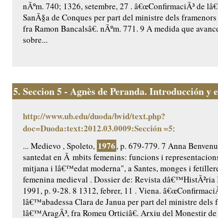
nÃºm. 740; 1326, setembre, 27 . â€œConfirmaciÃ³ de l
SanÃ§a de Conques per part del ministre dels framenor
fra Ramon Bancalsâ€. nÃºm. 771. 9 A medida que avance
sobre...
5.
Seccion 5 - Agnès de Peranda. Introducción y ed
http://www.ub.edu/duoda/bvid/text.php?
doc=Duoda:text:2012.03.0009:Sección =5
:
1976
... Medievo , Spoleto,
, p. 679-779. 7 Anna Benvenut
santedat en Ã mbits femenins: funcions i representacio
mitjana i lâ€™edat moderna", a Santes, monges i fetillere
femenina medieval . Dossier de: Revista dâ€™HistÃ²ria 
1991, p. 9-28. 8 1312, febrer, 11 . Viena. â€œConfirmaci
lâ€™abadessa Clara de Janua per part del ministre dels 
lâ€™AragÃ³, fra Romeu Orticiâ€. Arxiu del Monestir de