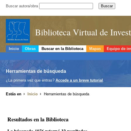
Buscar autora/obra
Biblioteca Virtual de Inve
Inicio
Obras
Buscar en la Biblioteca
Mapas
Equipo de in
Herramientas de búsqueda
¿La primera vez que entras?
Accede a un breve tutorial
.
Estás en
Inicio
Herramientas de búsqueda
Resultados en la Biblioteca
La búsqueda
retornó 32 resultados.