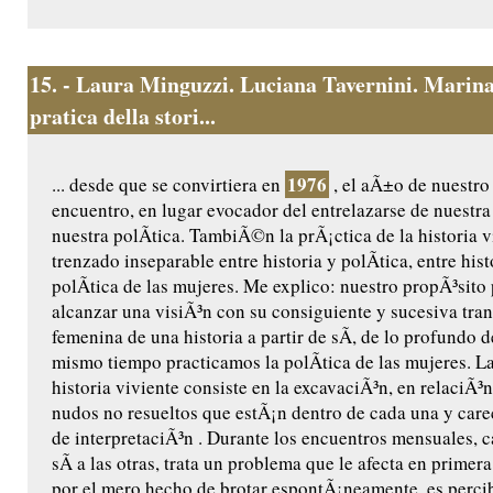
15.
- Laura Minguzzi. Luciana Tavernini. Marina
pratica della stori...
1976
... desde que se convirtiera en
, el aÃ±o de nuestro
encuentro, en lugar evocador del entrelazarse de nuestra 
nuestra polÃ­tica. TambiÃ©n la prÃ¡ctica de la historia v
trenzado inseparable entre historia y polÃ­tica, entre hist
polÃ­tica de las mujeres. Me explico: nuestro propÃ³sito 
alcanzar una visiÃ³n con su consiguiente y sucesiva tra
femenina de una historia a partir de sÃ­, de lo profundo de
mismo tiempo practicamos la polÃ­tica de las mujeres. La
historia viviente consiste en la excavaciÃ³n, en relaciÃ³n
nudos no resueltos que estÃ¡n dentro de cada una y care
de interpretaciÃ³n . Durante los encuentros mensuales, 
sÃ­ a las otras, trata un problema que le afecta en primer
por el mero hecho de brotar espontÃ¡neamente, es perc