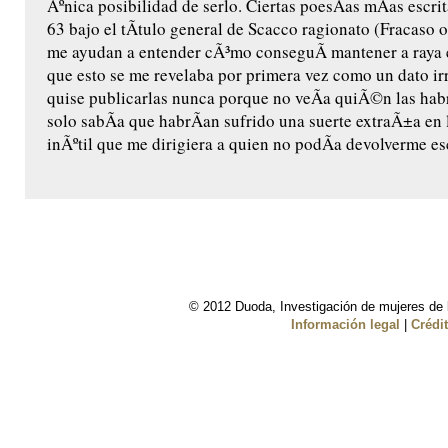
Ãºnica posibilidad de serlo. Ciertas poesÃ­as mÃ­as escrit
63 bajo el tÃ­tulo general de Scacco ragionato (Fracaso 
me ayudan a entender cÃ³mo conseguÃ­ mantener a raya 
que esto se me revelaba por primera vez como un dato ir
quise publicarlas nunca porque no veÃ­a quiÃ©n las habr
solo sabÃ­a que habrÃ­an sufrido una suerte extraÃ±a en l
inÃºtil que me dirigiera a quien no podÃ­a devolverme es
© 2012 Duoda, Investigación de mujeres de l
Información legal
|
Crédi