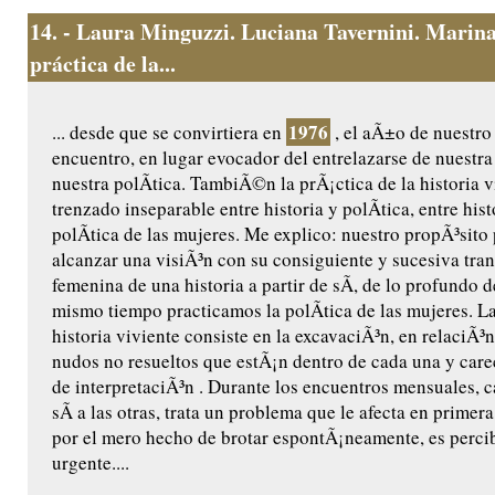
14.
- Laura Minguzzi. Luciana Tavernini. Marina
práctica de la...
1976
... desde que se convirtiera en
, el aÃ±o de nuestro
encuentro, en lugar evocador del entrelazarse de nuestra 
nuestra polÃ­tica. TambiÃ©n la prÃ¡ctica de la historia v
trenzado inseparable entre historia y polÃ­tica, entre hist
polÃ­tica de las mujeres. Me explico: nuestro propÃ³sito 
alcanzar una visiÃ³n con su consiguiente y sucesiva tra
femenina de una historia a partir de sÃ­, de lo profundo de
mismo tiempo practicamos la polÃ­tica de las mujeres. La
historia viviente consiste en la excavaciÃ³n, en relaciÃ³n
nudos no resueltos que estÃ¡n dentro de cada una y care
de interpretaciÃ³n . Durante los encuentros mensuales, 
sÃ­ a las otras, trata un problema que le afecta en primer
por el mero hecho de brotar espontÃ¡neamente, es perc
urgente....