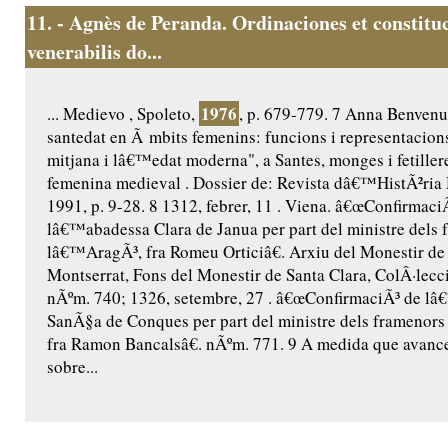
11.
- Agnès de Peranda. Ordinaciones et constitu
venerabilis do...
1976
... Medievo , Spoleto,
, p. 679-779. 7 Anna Benvenut
santedat en Ã mbits femenins: funcions i representacio
mitjana i lâ€™edat moderna", a Santes, monges i fetillere
femenina medieval . Dossier de: Revista dâ€™HistÃ²ria 
1991, p. 9-28. 8 1312, febrer, 11 . Viena. â€œConfirmaci
lâ€™abadessa Clara de Janua per part del ministre dels 
lâ€™AragÃ³, fra Romeu Orticiâ€. Arxiu del Monestir de
Montserrat, Fons del Monestir de Santa Clara, ColÂ·lecc
nÃºm. 740; 1326, setembre, 27 . â€œConfirmaciÃ³ de l
SanÃ§a de Conques per part del ministre dels framenor
fra Ramon Bancalsâ€. nÃºm. 771. 9 A medida que avance
sobre...