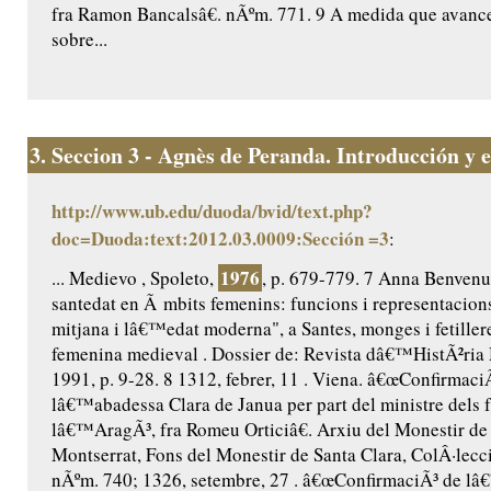
fra Ramon Bancalsâ€. nÃºm. 771. 9 A medida que avance
sobre...
3.
Seccion 3 - Agnès de Peranda. Introducción y ed
http://www.ub.edu/duoda/bvid/text.php?
doc=Duoda:text:2012.03.0009:Sección =3
:
1976
... Medievo , Spoleto,
, p. 679-779. 7 Anna Benvenut
santedat en Ã mbits femenins: funcions i representacio
mitjana i lâ€™edat moderna", a Santes, monges i fetillere
femenina medieval . Dossier de: Revista dâ€™HistÃ²ria 
1991, p. 9-28. 8 1312, febrer, 11 . Viena. â€œConfirmaci
lâ€™abadessa Clara de Janua per part del ministre dels 
lâ€™AragÃ³, fra Romeu Orticiâ€. Arxiu del Monestir de
Montserrat, Fons del Monestir de Santa Clara, ColÂ·lecc
nÃºm. 740; 1326, setembre, 27 . â€œConfirmaciÃ³ de l