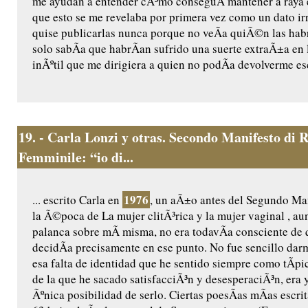
me ayudan a entender cÃ³mo conseguÃ­ mantener a raya 
que esto se me revelaba por primera vez como un dato ir
quise publicarlas nunca porque no veÃ­a quiÃ©n las habr
solo sabÃ­a que habrÃ­an sufrido una suerte extraÃ±a en l
inÃºtil que me dirigiera a quien no podÃ­a devolverme es
19.
- Carla Lonzi y otras. Secondo Manifesto di R
Femminile: “io di...
1976
... escrito Carla en
, un aÃ±o antes del Segundo Ma
la Ã©poca de La mujer clitÃ³rica y la mujer vaginal , a
palanca sobre mÃ­ misma, no era todavÃ­a consciente de 
decidÃ­a precisamente en ese punto. No fue sencillo dar
esa falta de identidad que he sentido siempre como tÃ­p
de la que he sacado satisfacciÃ³n y desesperaciÃ³n, era
Ãºnica posibilidad de serlo. Ciertas poesÃ­as mÃ­as escrit