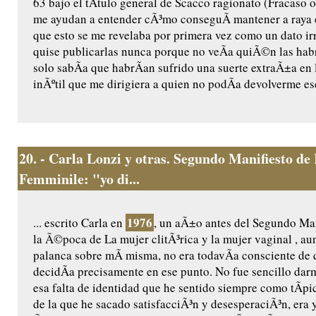
63 bajo el tÃ­tulo general de Scacco ragionato (Fracaso 
me ayudan a entender cÃ³mo conseguÃ­ mantener a raya 
que esto se me revelaba por primera vez como un dato ir
quise publicarlas nunca porque no veÃ­a quiÃ©n las habr
solo sabÃ­a que habrÃ­an sufrido una suerte extraÃ±a en l
inÃºtil que me dirigiera a quien no podÃ­a devolverme es
20.
- Carla Lonzi y otras. Segundo Manifiesto de 
Femminile: "yo di...
1976
... escrito Carla en
, un aÃ±o antes del Segundo Ma
la Ã©poca de La mujer clitÃ³rica y la mujer vaginal , a
palanca sobre mÃ­ misma, no era todavÃ­a consciente de 
decidÃ­a precisamente en ese punto. No fue sencillo dar
esa falta de identidad que he sentido siempre como tÃ­p
de la que he sacado satisfacciÃ³n y desesperaciÃ³n, era