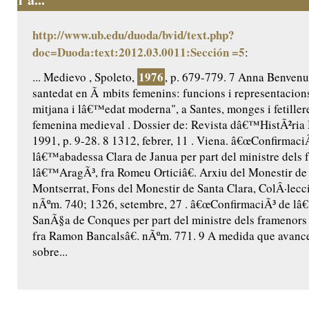
http://www.ub.edu/duoda/bvid/text.php?
doc=Duoda:text:2012.03.0011:Sección =5
:
1976
... Medievo , Spoleto,
, p. 679-779. 7 Anna Benvenut
santedat en Ã mbits femenins: funcions i representacio
mitjana i lâ€™edat moderna", a Santes, monges i fetillere
femenina medieval . Dossier de: Revista dâ€™HistÃ²ria 
1991, p. 9-28. 8 1312, febrer, 11 . Viena. â€œConfirmaci
lâ€™abadessa Clara de Janua per part del ministre dels 
lâ€™AragÃ³, fra Romeu Orticiâ€. Arxiu del Monestir de
Montserrat, Fons del Monestir de Santa Clara, ColÂ·lecc
nÃºm. 740; 1326, setembre, 27 . â€œConfirmaciÃ³ de l
SanÃ§a de Conques per part del ministre dels framenor
fra Ramon Bancalsâ€. nÃºm. 771. 9 A medida que avance
sobre...