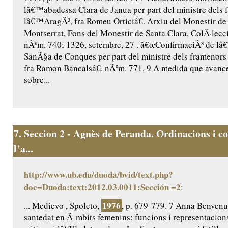
lâ€™abadessa Clara de Janua per part del ministre dels 
lâ€™AragÃ³, fra Romeu Orticiâ€. Arxiu del Monestir de
Montserrat, Fons del Monestir de Santa Clara, ColÂ·lecc
nÃºm. 740; 1326, setembre, 27 . â€œConfirmaciÃ³ de l
SanÃ§a de Conques per part del ministre dels framenor
fra Ramon Bancalsâ€. nÃºm. 771. 9 A medida que avance
sobre...
7.
Seccion 2 - Agnès de Peranda. Ordinacions i co
l’a...
http://www.ub.edu/duoda/bvid/text.php?
doc=Duoda:text:2012.03.0011:Sección =2
:
1976
... Medievo , Spoleto,
, p. 679-779. 7 Anna Benvenut
santedat en Ã mbits femenins: funcions i representacio