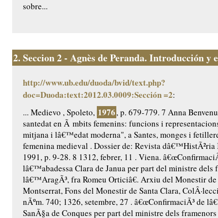
sobre...
2.
Seccion 2 - Agnès de Peranda. Introducción y ed
http://www.ub.edu/duoda/bvid/text.php?
doc=Duoda:text:2012.03.0009:Sección =2
:
1976
... Medievo , Spoleto,
, p. 679-779. 7 Anna Benvenut
santedat en Ã mbits femenins: funcions i representacio
mitjana i lâ€™edat moderna", a Santes, monges i fetillere
femenina medieval . Dossier de: Revista dâ€™HistÃ²ria 
1991, p. 9-28. 8 1312, febrer, 11 . Viena. â€œConfirmaci
lâ€™abadessa Clara de Janua per part del ministre dels 
lâ€™AragÃ³, fra Romeu Orticiâ€. Arxiu del Monestir de
Montserrat, Fons del Monestir de Santa Clara, ColÂ·lecc
nÃºm. 740; 1326, setembre, 27 . â€œConfirmaciÃ³ de l
SanÃ§a de Conques per part del ministre dels framenor