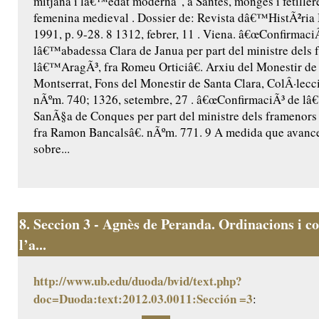
mitjana i lâ€™edat moderna", a Santes, monges i fetillere
femenina medieval . Dossier de: Revista dâ€™HistÃ²ria 
1991, p. 9-28. 8 1312, febrer, 11 . Viena. â€œConfirmaci
lâ€™abadessa Clara de Janua per part del ministre dels 
lâ€™AragÃ³, fra Romeu Orticiâ€. Arxiu del Monestir de
Montserrat, Fons del Monestir de Santa Clara, ColÂ·lecc
nÃºm. 740; 1326, setembre, 27 . â€œConfirmaciÃ³ de l
SanÃ§a de Conques per part del ministre dels framenor
fra Ramon Bancalsâ€. nÃºm. 771. 9 A medida que avance
sobre...
8.
Seccion 3 - Agnès de Peranda. Ordinacions i co
l’a...
http://www.ub.edu/duoda/bvid/text.php?
doc=Duoda:text:2012.03.0011:Sección =3
: