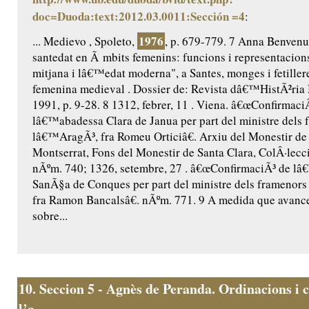
doc=Duoda:text:2012.03.0011:Sección =4
:
1976
... Medievo , Spoleto,
, p. 679-779. 7 Anna Benvenut
santedat en Ã mbits femenins: funcions i representacio
mitjana i lâ€™edat moderna", a Santes, monges i fetillere
femenina medieval . Dossier de: Revista dâ€™HistÃ²ria 
1991, p. 9-28. 8 1312, febrer, 11 . Viena. â€œConfirmaci
lâ€™abadessa Clara de Janua per part del ministre dels 
lâ€™AragÃ³, fra Romeu Orticiâ€. Arxiu del Monestir de
Montserrat, Fons del Monestir de Santa Clara, ColÂ·lecc
nÃºm. 740; 1326, setembre, 27 . â€œConfirmaciÃ³ de l
SanÃ§a de Conques per part del ministre dels framenor
fra Ramon Bancalsâ€. nÃºm. 771. 9 A medida que avance
sobre...
10.
Seccion 5 - Agnès de Peranda. Ordinacions i c
l’a...