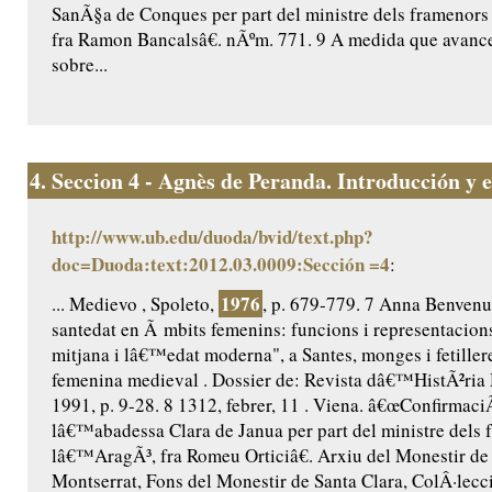
SanÃ§a de Conques per part del ministre dels framenor
fra Ramon Bancalsâ€. nÃºm. 771. 9 A medida que avance
sobre...
4.
Seccion 4 - Agnès de Peranda. Introducción y ed
http://www.ub.edu/duoda/bvid/text.php?
doc=Duoda:text:2012.03.0009:Sección =4
:
1976
... Medievo , Spoleto,
, p. 679-779. 7 Anna Benvenut
santedat en Ã mbits femenins: funcions i representacio
mitjana i lâ€™edat moderna", a Santes, monges i fetillere
femenina medieval . Dossier de: Revista dâ€™HistÃ²ria 
1991, p. 9-28. 8 1312, febrer, 11 . Viena. â€œConfirmaci
lâ€™abadessa Clara de Janua per part del ministre dels 
lâ€™AragÃ³, fra Romeu Orticiâ€. Arxiu del Monestir de
Montserrat, Fons del Monestir de Santa Clara, ColÂ·lecc