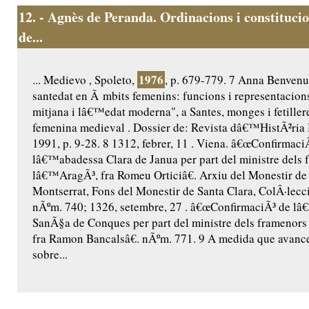
12.
- Agnès de Peranda. Ordinacions i constitucio
de...
1976
... Medievo , Spoleto,
, p. 679-779. 7 Anna Benvenut
santedat en Ã mbits femenins: funcions i representacio
mitjana i lâ€™edat moderna", a Santes, monges i fetillere
femenina medieval . Dossier de: Revista dâ€™HistÃ²ria 
1991, p. 9-28. 8 1312, febrer, 11 . Viena. â€œConfirmaci
lâ€™abadessa Clara de Janua per part del ministre dels 
lâ€™AragÃ³, fra Romeu Orticiâ€. Arxiu del Monestir de
Montserrat, Fons del Monestir de Santa Clara, ColÂ·lecc
nÃºm. 740; 1326, setembre, 27 . â€œConfirmaciÃ³ de l
SanÃ§a de Conques per part del ministre dels framenor
fra Ramon Bancalsâ€. nÃºm. 771. 9 A medida que avance
sobre...