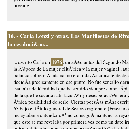
urgente....
16.
- Carla Lonzi y otras. Los Manifiestos de Riv
la revoluci&oa...
1976
... escrito Carla en
, un aÃ±o antes del Segundo Ma
la Ã©poca de La mujer clitÃ³rica y la mujer vaginal , a
palanca sobre mÃ­ misma, no era todavÃ­a consciente de 
decidÃ­a precisamente en ese punto. No fue sencillo dar
esa falta de identidad que he sentido siempre como tÃ­p
de la que he sacado satisfacciÃ³n y desesperaciÃ³n, era
Ãºnica posibilidad de serlo. Ciertas poesÃ­as mÃ­as escrit
63 bajo el tÃ­tulo general de Scacco ragionato (Fracaso 
me ayudan a entender cÃ³mo conseguÃ­ mantener a raya 
que esto se me revelaba por primera vez como un dato ir
quise publicarlas nunca porque no veÃ­a quiÃ©n las habr