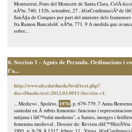
Montserrat, Fons del Monestir de Santa Clara, ColÂ·lecc
nÃºm. 740; 1326, setembre, 27 . â€œConfirmaciÃ³ de l
SanÃ§a de Conques per part del ministre dels framenor
fra Ramon Bancalsâ€. nÃºm. 771. 9 A medida que avance
sobre...
6.
Seccion 1 - Agnès de Peranda. Ordinacions i co
l’a...
http://www.ub.edu/duoda/bvid/text.php?
doc=Duoda:text:2012.03.0011:Sección =1
:
1976
... Medievo , Spoleto,
, p. 679-779. 7 Anna Benvenut
santedat en Ã mbits femenins: funcions i representacio
mitjana i lâ€™edat moderna", a Santes, monges i fetillere
femenina medieval . Dossier de: Revista dâ€™HistÃ²ria 
1991, p. 9-28. 8 1312, febrer, 11 . Viena. â€œConfirmaci