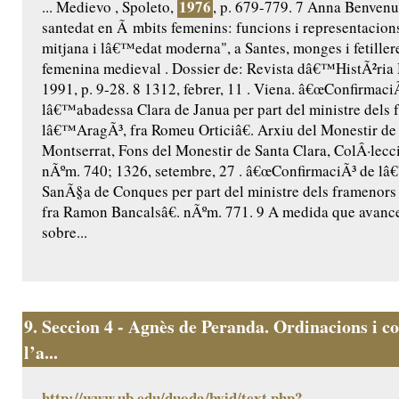
1976
... Medievo , Spoleto,
, p. 679-779. 7 Anna Benvenut
santedat en Ã mbits femenins: funcions i representacio
mitjana i lâ€™edat moderna", a Santes, monges i fetillere
femenina medieval . Dossier de: Revista dâ€™HistÃ²ria 
1991, p. 9-28. 8 1312, febrer, 11 . Viena. â€œConfirmaci
lâ€™abadessa Clara de Janua per part del ministre dels 
lâ€™AragÃ³, fra Romeu Orticiâ€. Arxiu del Monestir de
Montserrat, Fons del Monestir de Santa Clara, ColÂ·lecc
nÃºm. 740; 1326, setembre, 27 . â€œConfirmaciÃ³ de l
SanÃ§a de Conques per part del ministre dels framenor
fra Ramon Bancalsâ€. nÃºm. 771. 9 A medida que avance
sobre...
9.
Seccion 4 - Agnès de Peranda. Ordinacions i co
l’a...
http://www.ub.edu/duoda/bvid/text.php?