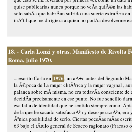
quise publicarlas nunca porque no veÃ­a quiÃ©n las habr
solo sabÃ­a que habrÃ­an sufrido una suerte extraÃ±a en l
inÃºtil que me dirigiera a quien no podÃ­a devolverme es
18.
- Carla Lonzi y otras. Manifiesto de Rivolta 
Roma, julio 1970.
1976
... escrito Carla en
, un aÃ±o antes del Segundo Ma
la Ã©poca de La mujer clitÃ³rica y la mujer vaginal , a
palanca sobre mÃ­ misma, no era todavÃ­a consciente de 
decidÃ­a precisamente en ese punto. No fue sencillo dar
esa falta de identidad que he sentido siempre como tÃ­p
de la que he sacado satisfacciÃ³n y desesperaciÃ³n, era
Ãºnica posibilidad de serlo. Ciertas poesÃ­as mÃ­as escrit
63 bajo el tÃ­tulo general de Scacco ragionato (Fracaso 