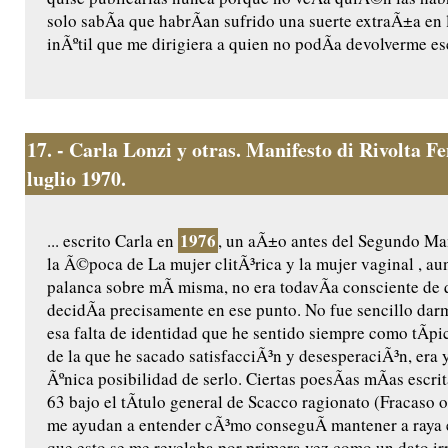
solo sabÃ­a que habrÃ­an sufrido una suerte extraÃ±a en l
inÃºtil que me dirigiera a quien no podÃ­a devolverme es
17.
- Carla Lonzi y otras. Manifesto di Rivolta 
luglio 1970.
1976
... escrito Carla en
, un aÃ±o antes del Segundo Ma
la Ã©poca de La mujer clitÃ³rica y la mujer vaginal , a
palanca sobre mÃ­ misma, no era todavÃ­a consciente de 
decidÃ­a precisamente en ese punto. No fue sencillo dar
esa falta de identidad que he sentido siempre como tÃ­p
de la que he sacado satisfacciÃ³n y desesperaciÃ³n, era
Ãºnica posibilidad de serlo. Ciertas poesÃ­as mÃ­as escrit
63 bajo el tÃ­tulo general de Scacco ragionato (Fracaso 
me ayudan a entender cÃ³mo conseguÃ­ mantener a raya 
que esto se me revelaba por primera vez como un dato ir