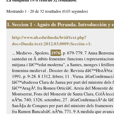
1976
Mostrando 1 - 20 de 32 resultados (0.03 segundos)
1.
Seccion 1 - Agnès de Peranda. Introducción y ed
http://www.ub.edu/duoda/bvid/text.php?
doc=Duoda:text:2012.03.0009:Sección =1
:
1976
... Medievo , Spoleto,
, p. 679-779. 7 Anna Benvenut
santedat en Ã mbits femenins: funcions i representacio
mitjana i lâ€™edat moderna", a Santes, monges i fetillere
femenina medieval . Dossier de: Revista dâ€™HistÃ²ria 
1991, p. 9-28. 8 1312, febrer, 11 . Viena. â€œConfirmaci
lâ€™abadessa Clara de Janua per part del ministre dels 
lâ€™AragÃ³, fra Romeu Orticiâ€. Arxiu del Monestir de
Montserrat, Fons del Monestir de Santa Clara, ColÂ·lecc
nÃºm. 740; 1326, setembre, 27 . â€œConfirmaciÃ³ de l
SanÃ§a de Conques per part del ministre dels framenor
fra Ramon Bancalsâ€. nÃºm. 771. 9 A medida que avance