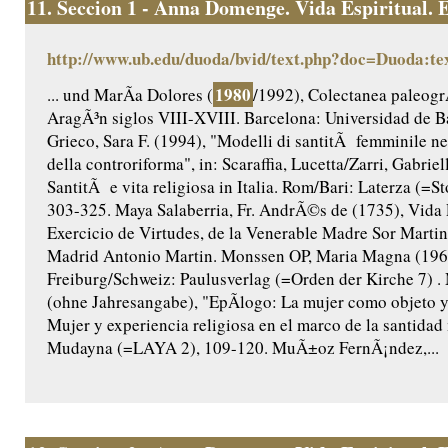
11.
Seccion 1 - Anna Domenge. Vida Espiritual. Ed
http://www.ub.edu/duoda/bvid/text.php?doc=Duoda:te
1980
... und MarÃ­a Dolores (
/1992), Colectanea paleogr
AragÃ³n siglos VIII-XVIII. Barcelona: Universidad de B
Grieco, Sara F. (1994), "Modelli di santitÃ femminile nel
della controriforma", in: Scaraffia, Lucetta/Zarri, Gabriel
SantitÃ e vita religiosa in Italia. Rom/Bari: Laterza (=Sto
303-325. Maya Salaberria, Fr. AndrÃ©s de (1735), Vida 
Exercicio de Virtudes, de la Venerable Madre Sor Martina
Madrid Antonio Martin. Monssen OP, Maria Magna (196
Freiburg/Schweiz: Paulusverlag (=Orden der Kirche 7)
(ohne Jahresangabe), "EpÃ­logo: La mujer como objeto y s
Mujer y experiencia religiosa en el marco de la santidad
Mudayna (=LAYA 2), 109-120. MuÃ±oz FernÃ¡ndez,...