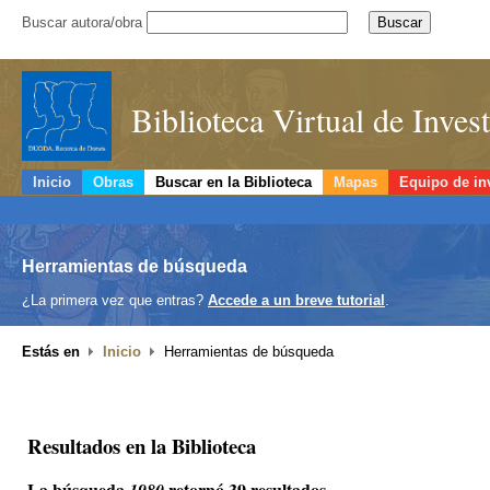
Buscar autora/obra
Biblioteca Virtual de Inve
Inicio
Obras
Buscar en la Biblioteca
Mapas
Equipo de in
Herramientas de búsqueda
¿La primera vez que entras?
Accede a un breve tutorial
.
Estás en
Inicio
Herramientas de búsqueda
Resultados en la Biblioteca
La búsqueda
retornó 39 resultados.