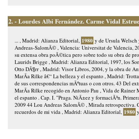
2.
- Lourdes Albi Fernández. Carme Vidal Estruel
1980
... , Madrid: Alianza Editorial,
y de Ursula Welsch y
Andreas-SalomÃ© , Valencia: Universitat de Valencia, 2
su extensa obra poÃ©tica pero sobre todo su obra de pr
Laurids Brigge , Madrid: Alianza Editorial, 1997, los S
Otto DÃ¶rr , Madrid: Visor Libros, 2004, y la obra de An
MarÃ­a Rilke â€“ La belleza y el espanto , Madrid: Trot
de sus correspondencias mÃºtuas o con otros. 43 Del ext
MarÃ­a Rilke recogido en Antonio Pau , Vida de Rainer M
el espanto . Cap. I. "Praga. NiÃ±ez y formaciÃ³n. Primera
2009 44 Lou Andreas SalomÃ© , Mirada retrospectiva.
1980
recuerdos de mi vida , Madrid: Alianza Editorial,
y