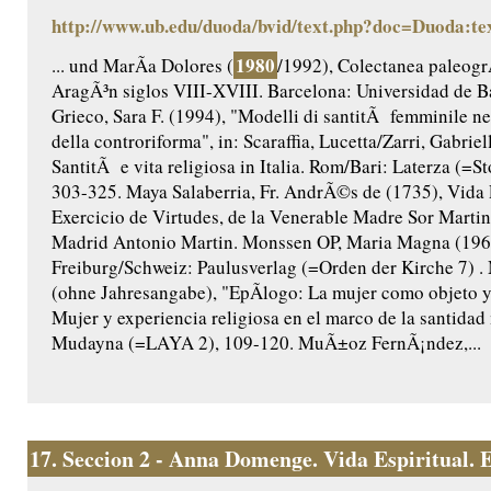
http://www.ub.edu/duoda/bvid/text.php?doc=Duoda:te
1980
... und MarÃ­a Dolores (
/1992), Colectanea paleogr
AragÃ³n siglos VIII-XVIII. Barcelona: Universidad de B
Grieco, Sara F. (1994), "Modelli di santitÃ femminile nel
della controriforma", in: Scaraffia, Lucetta/Zarri, Gabriel
SantitÃ e vita religiosa in Italia. Rom/Bari: Laterza (=Sto
303-325. Maya Salaberria, Fr. AndrÃ©s de (1735), Vida 
Exercicio de Virtudes, de la Venerable Madre Sor Martina
Madrid Antonio Martin. Monssen OP, Maria Magna (196
Freiburg/Schweiz: Paulusverlag (=Orden der Kirche 7)
(ohne Jahresangabe), "EpÃ­logo: La mujer como objeto y s
Mujer y experiencia religiosa en el marco de la santidad
Mudayna (=LAYA 2), 109-120. MuÃ±oz FernÃ¡ndez,...
17.
Seccion 2 - Anna Domenge. Vida Espiritual. Ed