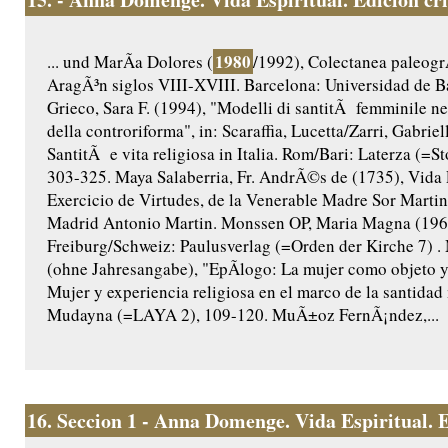
1980
... und MarÃ­a Dolores (
/1992), Colectanea paleogr
AragÃ³n siglos VIII-XVIII. Barcelona: Universidad de B
Grieco, Sara F. (1994), "Modelli di santitÃ femminile nel
della controriforma", in: Scaraffia, Lucetta/Zarri, Gabriel
SantitÃ e vita religiosa in Italia. Rom/Bari: Laterza (=Sto
303-325. Maya Salaberria, Fr. AndrÃ©s de (1735), Vida 
Exercicio de Virtudes, de la Venerable Madre Sor Martina
Madrid Antonio Martin. Monssen OP, Maria Magna (196
Freiburg/Schweiz: Paulusverlag (=Orden der Kirche 7)
(ohne Jahresangabe), "EpÃ­logo: La mujer como objeto y s
Mujer y experiencia religiosa en el marco de la santidad
Mudayna (=LAYA 2), 109-120. MuÃ±oz FernÃ¡ndez,...
16.
Seccion 1 - Anna Domenge. Vida Espiritual. Ed