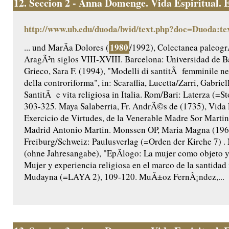
12.
Seccion 2 - Anna Domenge. Vida Espiritual. Ed
http://www.ub.edu/duoda/bvid/text.php?doc=Duoda:te
1980
... und MarÃ­a Dolores (
/1992), Colectanea paleogr
AragÃ³n siglos VIII-XVIII. Barcelona: Universidad de B
Grieco, Sara F. (1994), "Modelli di santitÃ femminile nel
della controriforma", in: Scaraffia, Lucetta/Zarri, Gabriel
SantitÃ e vita religiosa in Italia. Rom/Bari: Laterza (=Sto
303-325. Maya Salaberria, Fr. AndrÃ©s de (1735), Vida 
Exercicio de Virtudes, de la Venerable Madre Sor Martina
Madrid Antonio Martin. Monssen OP, Maria Magna (196
Freiburg/Schweiz: Paulusverlag (=Orden der Kirche 7)
(ohne Jahresangabe), "EpÃ­logo: La mujer como objeto y s
Mujer y experiencia religiosa en el marco de la santidad
Mudayna (=LAYA 2), 109-120. MuÃ±oz FernÃ¡ndez,...