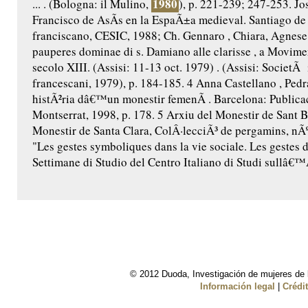
1980
... . (Bologna: il Mulino,
), p. 221-239; 247-253. J
Francisco de AsÃ­s en la EspaÃ±a medieval. Santiago d
franciscano, CESIC, 1988; Ch. Gennaro , Chiara, Agnese 
pauperes dominae di s. Damiano alle clarisse , a Movime
secolo XIII. (Assisi: 11-13 oct. 1979) . (Assisi: SocietÃ 
francescani, 1979), p. 184-185. 4 Anna Castellano , Ped
histÃ²ria dâ€™un monestir femenÃ­ . Barcelona: Public
Montserrat, 1998, p. 178. 5 Arxiu del Monestir de Sant 
Monestir de Santa Clara, ColÂ·lecciÃ³ de pergamins, nÃº
"Les gestes symboliques dans la vie sociale. Les gestes 
Settimane di Studio del Centro Italiano di Studi sullâ€™
© 2012 Duoda, Investigación de mujeres de l
Información legal
|
Crédi