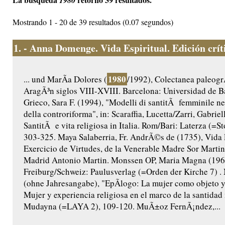
1980
Mostrando 1 - 20 de 39 resultados (0.07 segundos)
1.
- Anna Domenge. Vida Espiritual. Edición crític
1980
... und MarÃ­a Dolores (
/1992), Colectanea paleogr
AragÃ³n siglos VIII-XVIII. Barcelona: Universidad de B
Grieco, Sara F. (1994), "Modelli di santitÃ femminile nel
della controriforma", in: Scaraffia, Lucetta/Zarri, Gabriel
SantitÃ e vita religiosa in Italia. Rom/Bari: Laterza (=Sto
303-325. Maya Salaberria, Fr. AndrÃ©s de (1735), Vida 
Exercicio de Virtudes, de la Venerable Madre Sor Martina
Madrid Antonio Martin. Monssen OP, Maria Magna (196
Freiburg/Schweiz: Paulusverlag (=Orden der Kirche 7)
(ohne Jahresangabe), "EpÃ­logo: La mujer como objeto y s
Mujer y experiencia religiosa en el marco de la santidad
Mudayna (=LAYA 2), 109-120. MuÃ±oz FernÃ¡ndez,...