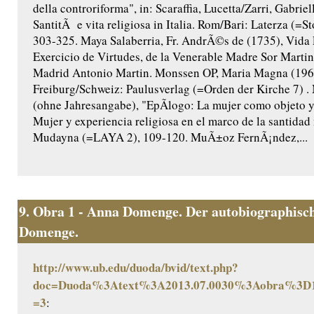
della controriforma", in: Scaraffia, Lucetta/Zarri, Gabriel
SantitÃ e vita religiosa in Italia. Rom/Bari: Laterza (=Sto
303-325. Maya Salaberria, Fr. AndrÃ©s de (1735), Vida 
Exercicio de Virtudes, de la Venerable Madre Sor Martina
Madrid Antonio Martin. Monssen OP, Maria Magna (196
Freiburg/Schweiz: Paulusverlag (=Orden der Kirche 7)
(ohne Jahresangabe), "EpÃ­logo: La mujer como objeto y s
Mujer y experiencia religiosa en el marco de la santidad
Mudayna (=LAYA 2), 109-120. MuÃ±oz FernÃ¡ndez,...
9.
Obra 1 - Anna Domenge. Der autobiographisch
Domenge.
http://www.ub.edu/duoda/bvid/text.php?
doc=Duoda%3Atext%3A2013.07.0030%3Aobra%3D1
=3
: