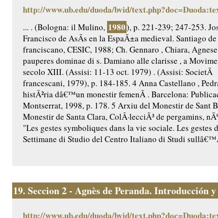
http://www.ub.edu/duoda/bvid/text.php?doc=Duoda:te
1980
... . (Bologna: il Mulino,
), p. 221-239; 247-253. J
Francisco de AsÃ­s en la EspaÃ±a medieval. Santiago d
franciscano, CESIC, 1988; Ch. Gennaro , Chiara, Agnese 
pauperes dominae di s. Damiano alle clarisse , a Movime
secolo XIII. (Assisi: 11-13 oct. 1979) . (Assisi: SocietÃ 
francescani, 1979), p. 184-185. 4 Anna Castellano , Ped
histÃ²ria dâ€™un monestir femenÃ­ . Barcelona: Public
Montserrat, 1998, p. 178. 5 Arxiu del Monestir de Sant 
Monestir de Santa Clara, ColÂ·lecciÃ³ de pergamins, nÃº
"Les gestes symboliques dans la vie sociale. Les gestes 
Settimane di Studio del Centro Italiano di Studi sullâ€™
19.
Seccion 2 - Agnès de Peranda. Introducción y e
http://www.ub.edu/duoda/bvid/text.php?doc=Duoda:te