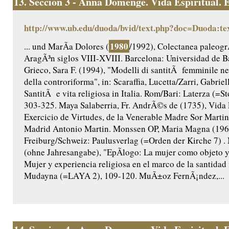
13.
Seccion 3 - Anna Domenge. Vida Espiritual. Ed
http://www.ub.edu/duoda/bvid/text.php?doc=Duoda:te
1980
... und MarÃ­a Dolores (
/1992), Colectanea paleogr
AragÃ³n siglos VIII-XVIII. Barcelona: Universidad de B
Grieco, Sara F. (1994), "Modelli di santitÃ femminile nel
della controriforma", in: Scaraffia, Lucetta/Zarri, Gabriel
SantitÃ e vita religiosa in Italia. Rom/Bari: Laterza (=Sto
303-325. Maya Salaberria, Fr. AndrÃ©s de (1735), Vida 
Exercicio de Virtudes, de la Venerable Madre Sor Martina
Madrid Antonio Martin. Monssen OP, Maria Magna (196
Freiburg/Schweiz: Paulusverlag (=Orden der Kirche 7)
(ohne Jahresangabe), "EpÃ­logo: La mujer como objeto y s
Mujer y experiencia religiosa en el marco de la santidad
Mudayna (=LAYA 2), 109-120. MuÃ±oz FernÃ¡ndez,...