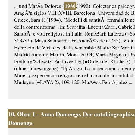
1980
... und MarÃ­a Dolores (
/1992), Colectanea paleogr
AragÃ³n siglos VIII-XVIII. Barcelona: Universidad de B
Grieco, Sara F. (1994), "Modelli di santitÃ femminile nel
della controriforma", in: Scaraffia, Lucetta/Zarri, Gabriel
SantitÃ e vita religiosa in Italia. Rom/Bari: Laterza (=Sto
303-325. Maya Salaberria, Fr. AndrÃ©s de (1735), Vida 
Exercicio de Virtudes, de la Venerable Madre Sor Martina
Madrid Antonio Martin. Monssen OP, Maria Magna (196
Freiburg/Schweiz: Paulusverlag (=Orden der Kirche 7)
(ohne Jahresangabe), "EpÃ­logo: La mujer como objeto y s
Mujer y experiencia religiosa en el marco de la santidad
Mudayna (=LAYA 2), 109-120. MuÃ±oz FernÃ¡ndez,...
10.
Obra 1 - Anna Domenge. Der autobiographisc
Domenge.