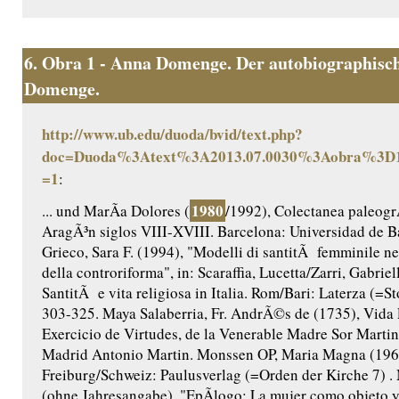
6.
Obra 1 - Anna Domenge. Der autobiographisch
Domenge.
http://www.ub.edu/duoda/bvid/text.php?
doc=Duoda%3Atext%3A2013.07.0030%3Aobra%3D1
=1
:
1980
... und MarÃ­a Dolores (
/1992), Colectanea paleogr
AragÃ³n siglos VIII-XVIII. Barcelona: Universidad de B
Grieco, Sara F. (1994), "Modelli di santitÃ femminile nel
della controriforma", in: Scaraffia, Lucetta/Zarri, Gabriel
SantitÃ e vita religiosa in Italia. Rom/Bari: Laterza (=Sto
303-325. Maya Salaberria, Fr. AndrÃ©s de (1735), Vida 
Exercicio de Virtudes, de la Venerable Madre Sor Martina
Madrid Antonio Martin. Monssen OP, Maria Magna (196
Freiburg/Schweiz: Paulusverlag (=Orden der Kirche 7)
(ohne Jahresangabe), "EpÃ­logo: La mujer como objeto y s