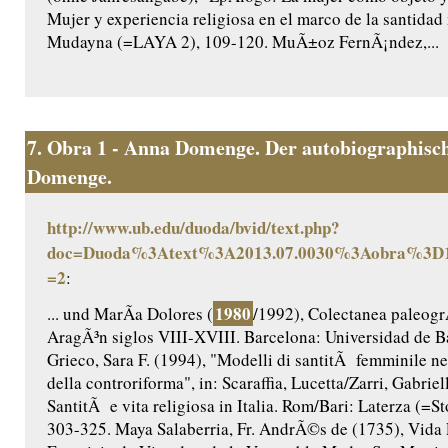
Mujer y experiencia religiosa en el marco de la santidad
Mudayna (=LAYA 2), 109-120. MuÃ±oz FernÃ¡ndez,...
7.
Obra 1 - Anna Domenge. Der autobiographisch
Domenge.
http://www.ub.edu/duoda/bvid/text.php?
doc=Duoda%3Atext%3A2013.07.0030%3Aobra%3D1
=2
:
1980
... und MarÃ­a Dolores (
/1992), Colectanea paleogr
AragÃ³n siglos VIII-XVIII. Barcelona: Universidad de B
Grieco, Sara F. (1994), "Modelli di santitÃ femminile nel
della controriforma", in: Scaraffia, Lucetta/Zarri, Gabriel
SantitÃ e vita religiosa in Italia. Rom/Bari: Laterza (=Sto
303-325. Maya Salaberria, Fr. AndrÃ©s de (1735), Vida 