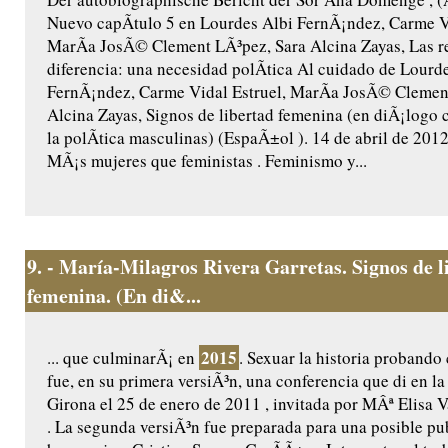
Nuevo capÃ­tulo 5 en Lourdes Albi FernÃ¡ndez, Carme Vi
MarÃ­a JosÃ© Clement LÃ³pez, Sara Alcina Zayas, Las r
diferencia: una necesidad polÃ­tica Al cuidado de Lourd
FernÃ¡ndez, Carme Vidal Estruel, MarÃ­a JosÃ© Clemen
Alcina Zayas, Signos de libertad femenina (en diÃ¡logo c
la polÃ­tica masculinas) (EspaÃ±ol ). 14 de abril de 201
MÃ¡s mujeres que feministas . Feminismo y...
9.
- María-Milagros Rivera Garretas. Signos de l
femenina. (En di&...
2015
... que culminarÃ¡ en
. Sexuar la historia probando
fue, en su primera versiÃ³n, una conferencia que di en la
Girona el 25 de enero de 2011 , invitada por MÂª Elisa 
. La segunda versiÃ³n fue preparada para una posible pu