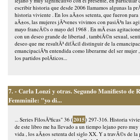
lejano y muy significativo con el presente, en particular
escribir historia que desde 2006 llamamos algunas la prÃ
historia viviente . En los aÃ±os setenta, que fueron para
aÃ±os, las mujeres jÃ³venes vivimos con pasiÃ³n las agi
mayo francÃ©s o mayo del 1968 . En mÃ­ esas agitacion
con un deseo grande de libertad , tambiÃ©n sexual, sent
deseo que me resultÃ³ difÃ­cil distinguir de la emancipac
emancipaciÃ³n entendida como liberarme del ser mujer 
los partidos polÃ­ticos...
7.
- Carla Lonzi y otras. Segundo Manifiesto de R
Femminile: "yo di...
2015
... Series FilosÃ³ficas" 36 (
) 297-316. Historia vivie
de este libro me ha llevado a un tiempo lejano pero muy
vida , los aÃ±os setenta del siglo XX. Y a travÃ©s de la