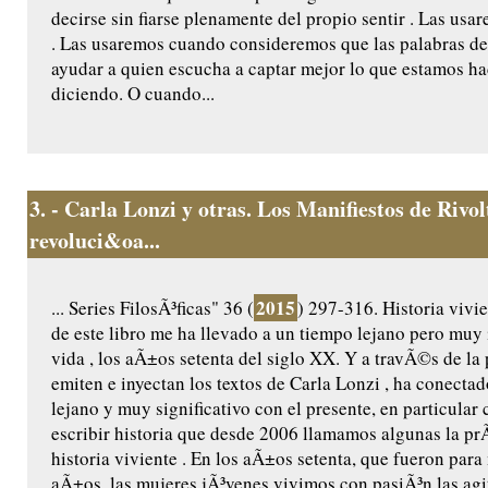
decirse sin fiarse plenamente del propio sentir . Las us
. Las usaremos cuando consideremos que las palabras de
ayudar a quien escucha a captar mejor lo que estamos h
diciendo. O cuando...
3.
- Carla Lonzi y otras. Los Manifiestos de Rivo
revoluci&oa...
2015
... Series FilosÃ³ficas" 36 (
) 297-316. Historia vivie
de este libro me ha llevado a un tiempo lejano pero muy
vida , los aÃ±os setenta del siglo XX. Y a travÃ©s de la
emiten e inyectan los textos de Carla Lonzi , ha conecta
lejano y muy significativo con el presente, en particular
escribir historia que desde 2006 llamamos algunas la prÃ
historia viviente . En los aÃ±os setenta, que fueron para
aÃ±os, las mujeres jÃ³venes vivimos con pasiÃ³n las agi