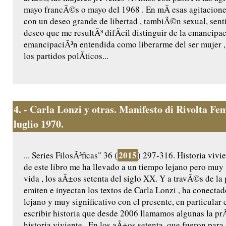
mayo francÃ©s o mayo del 1968 . En mÃ­ esas agitacion
con un deseo grande de libertad , tambiÃ©n sexual, sent
deseo que me resultÃ³ difÃ­cil distinguir de la emancipac
emancipaciÃ³n entendida como liberarme del ser mujer 
los partidos polÃ­ticos...
4.
- Carla Lonzi y otras. Manifesto di Rivolta F
luglio 1970.
2015
... Series FilosÃ³ficas" 36 (
) 297-316. Historia vivie
de este libro me ha llevado a un tiempo lejano pero muy
vida , los aÃ±os setenta del siglo XX. Y a travÃ©s de la
emiten e inyectan los textos de Carla Lonzi , ha conecta
lejano y muy significativo con el presente, en particular
escribir historia que desde 2006 llamamos algunas la prÃ
historia viviente . En los aÃ±os setenta, que fueron para