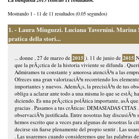
2015
Mostrando 1 - 11 de 11 resultados (0.05 segundos)
1.
- Laura Minguzzi. Luciana Tavernini. Marina 
pratica della stori...
2015
2015
... donne , 27 de marzo de
). 11 de junio de
N
que la prÃ¡ctica de la historia viviente se difunda . Que
Admiramos tu constante y amorosa atenciÃ³n a las empres
Ofreces una gran valorizaciÃ³n recorriendo los element
importantes y nuevos. AdemÃ¡s, la precisiÃ³n de tus ob
obliga a aclarar ante todo a una misma lo que se estÃ¡ h
diciendo. Es una prÃ¡ctica polÃ­tica importante, asÃ­ que,
gracias . Pasamos a tus crÃ­ticas: DEMASIADAS CITAS .
observaciÃ³n justificada. Entre nosotras hay discusiÃ³n 
hemos escrito que a veces para algunas de nosotras la ci
decirse sin fiarse plenamente del propio sentir . Las us
. Las usaremos cuando consideremos que las palabras de