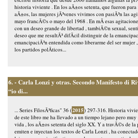
historia viviente . En los aÃ±os setenta, que fueron para
aÃ±os, las mujeres jÃ³venes vivimos con pasiÃ³n las agi
mayo francÃ©s o mayo del 1968 . En mÃ­ esas agitacion
con un deseo grande de libertad , tambiÃ©n sexual, sent
deseo que me resultÃ³ difÃ­cil distinguir de la emancipac
emancipaciÃ³n entendida como liberarme del ser mujer 
los partidos polÃ­ticos...
6.
- Carla Lonzi y otras. Secondo Manifesto di R
“io di...
2015
... Series FilosÃ³ficas" 36 (
) 297-316. Historia vivie
de este libro me ha llevado a un tiempo lejano pero muy
vida , los aÃ±os setenta del siglo XX. Y a travÃ©s de la
emiten e inyectan los textos de Carla Lonzi , ha conecta