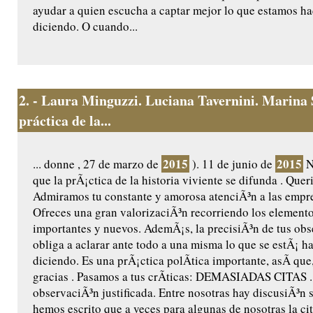
ayudar a quien escucha a captar mejor lo que estamos h
diciendo. O cuando...
2.
- Laura Minguzzi. Luciana Tavernini. Marina 
práctica de la...
2015
2015
... donne , 27 de marzo de
). 11 de junio de
N
que la prÃ¡ctica de la historia viviente se difunda . Que
Admiramos tu constante y amorosa atenciÃ³n a las empres
Ofreces una gran valorizaciÃ³n recorriendo los element
importantes y nuevos. AdemÃ¡s, la precisiÃ³n de tus ob
obliga a aclarar ante todo a una misma lo que se estÃ¡ h
diciendo. Es una prÃ¡ctica polÃ­tica importante, asÃ­ que,
gracias . Pasamos a tus crÃ­ticas: DEMASIADAS CITAS .
observaciÃ³n justificada. Entre nosotras hay discusiÃ³n 
hemos escrito que a veces para algunas de nosotras la ci