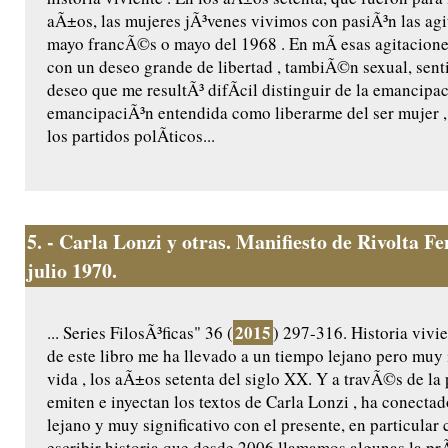
aÃ±os, las mujeres jÃ³venes vivimos con pasiÃ³n las agi
mayo francÃ©s o mayo del 1968 . En mÃ­ esas agitacion
con un deseo grande de libertad , tambiÃ©n sexual, sent
deseo que me resultÃ³ difÃ­cil distinguir de la emancipac
emancipaciÃ³n entendida como liberarme del ser mujer 
los partidos polÃ­ticos...
5.
- Carla Lonzi y otras. Manifiesto de Rivolta 
julio 1970.
2015
... Series FilosÃ³ficas" 36 (
) 297-316. Historia vivie
de este libro me ha llevado a un tiempo lejano pero muy
vida , los aÃ±os setenta del siglo XX. Y a travÃ©s de la
emiten e inyectan los textos de Carla Lonzi , ha conecta
lejano y muy significativo con el presente, en particular
escribir historia que desde 2006 llamamos algunas la prÃ