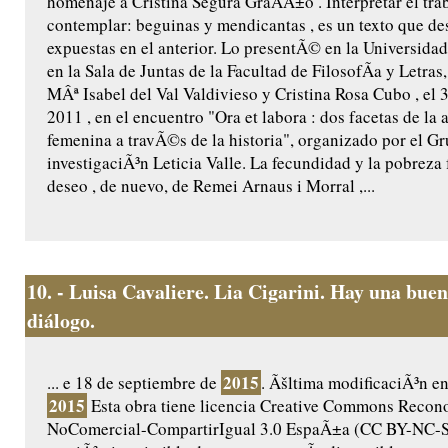
homenaje a Cristina Segura GraÃ­Ã±o . Interpretar el tra
contemplar: beguinas y mendicantas , es un texto que des
expuestas en el anterior. Lo presentÃ© en la Universidad
en la Sala de Juntas de la Facultad de FilosofÃ­a y Letras,
MÂª Isabel del Val Valdivieso y Cristina Rosa Cubo , el 
2011 , en el encuentro "Ora et labora : dos facetas de la 
femenina a travÃ©s de la historia", organizado por el G
investigaciÃ³n Leticia Valle. La fecundidad y la pobreza 
deseo , de nuevo, de Remei Arnaus i Morral ,...
10.
- Luisa Cavaliere. Lia Cigarini. Hay una buen
diálogo.
2015
... e 18 de septiembre de
. Ãšltima modificaciÃ³n e
2015
Esta obra tiene licencia Creative Commons Recon
NoComercial-CompartirIgual 3.0 EspaÃ±a (CC BY-NC-SA