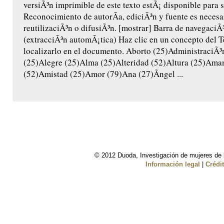
versiÃ³n imprimible de este texto estÃ¡ disponible para 
Reconocimiento de autorÃ­a, ediciÃ³n y fuente es necesar
reutilizaciÃ³n o difusiÃ³n. [mostrar] Barra de navegaciÃ
(extracciÃ³n automÃ¡tica) Haz clic en un concepto del T
localizarlo en el documento. Aborto (25)AdministraciÃ
(25)Alegre (25)Alma (25)Alteridad (52)Altura (25)Ama
(52)Amistad (25)Amor (79)Ana (27)Ãngel ...
© 2012 Duoda, Investigación de mujeres de l
Información legal
|
Crédi