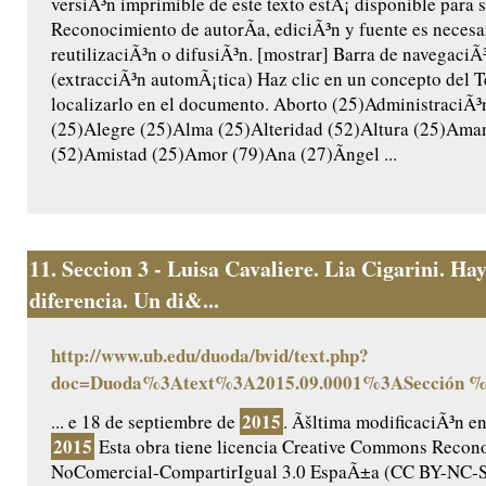
versiÃ³n imprimible de este texto estÃ¡ disponible para 
Reconocimiento de autorÃ­a, ediciÃ³n y fuente es necesar
reutilizaciÃ³n o difusiÃ³n. [mostrar] Barra de navegaciÃ
(extracciÃ³n automÃ¡tica) Haz clic en un concepto del T
localizarlo en el documento. Aborto (25)AdministraciÃ
(25)Alegre (25)Alma (25)Alteridad (52)Altura (25)Ama
(52)Amistad (25)Amor (79)Ana (27)Ãngel ...
11.
Seccion 3 - Luisa Cavaliere. Lia Cigarini. Ha
diferencia. Un di&...
http://www.ub.edu/duoda/bvid/text.php?
doc=Duoda%3Atext%3A
2015
.09.0001%3ASección 
2015
... e 18 de septiembre de
. Ãšltima modificaciÃ³n e
2015
Esta obra tiene licencia Creative Commons Recon
NoComercial-CompartirIgual 3.0 EspaÃ±a (CC BY-NC-SA