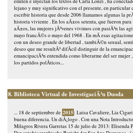
emiten e inyectan los textos de Carla Lonzi , ha conecta
lejano y muy significativo con el presente, en particular
escribir historia que desde 2006 llamamos algunas la prÃ
historia viviente . En los aÃ±os setenta, que fueron para
aÃ±os, las mujeres jÃ³venes vivimos con pasiÃ³n las agi
mayo francÃ©s o mayo del 1968 . En mÃ­ esas agitacion
con un deseo grande de libertad , tambiÃ©n sexual, sent
deseo que me resultÃ³ difÃ­cil distinguir de la emancipac
emancipaciÃ³n entendida como liberarme del ser mujer 
los partidos polÃ­ticos...
8.
Biblioteca Virtual de InvestigaciÃ³n Duoda
2015
... 18 de septiembre de
: Luisa Cavaliere, Lia Cigar
buena diferencia. Un diÃ¡logo . Con una Nota Introducto
Milagros Rivera Garretas 15 de julio de 2013: Elisenda 
Der autobiographische Bericht der Sor Ana Domenge , (