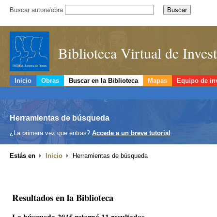
Buscar autora/obra
Biblioteca Virtual de Inve
Inicio
Obras
Buscar en la Biblioteca
Mapas
Equipo de in
Herramientas de búsqueda
¿La primera vez que entras?
Accede a un breve tutorial
.
Estás en
Inicio
Herramientas de búsqueda
Resultados en la Biblioteca
La búsqueda
retornó 11 resultados.