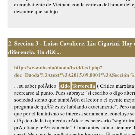
excombatiente de Vietnam con la certeza del honor del e
descubre que su hijo ...
2.
Seccion 3 - Luisa Cavaliere. Lia Cigarini. Hay
diferencia. Un di&...
http://www.ub.edu/duoda/bvid/text.php?
doc=Duoda%3Atext%3A2015.09.0001%3ASección 
Aldo
Tortorella
... su saber polÃ­tico.
( Critica marxista
acercarse al punto. Pues subraya: "si escribo o digo alter
sociedad siento que tambiÃ©n el lector o el oyente mejo
pregunta de quÃ© estoy hablando exactamente". Pero 
que por el feminismo se interesa seriamente, concluye 
clÃ¡sico de la izquierda crÃ­tica: es necesario "seguir tr
prÃ¡ctica y teÃ³ricamente". Como antes, como siempre. 
cuestiÃ³n y no de conflicto entre los sexos. El conflicto es