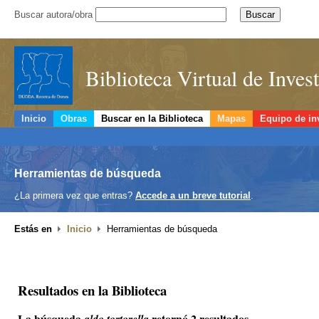
Buscar autora/obra
Biblioteca Virtual de Inve
Inicio
Obras
Buscar en la Biblioteca
Mapas
Equipo de in
Herramientas de búsqueda
¿La primera vez que entras?
Accede a un breve tutorial
.
Estás en
Inicio
Herramientas de búsqueda
Resultados en la Biblioteca
La búsqueda
retornó 2 resultados.