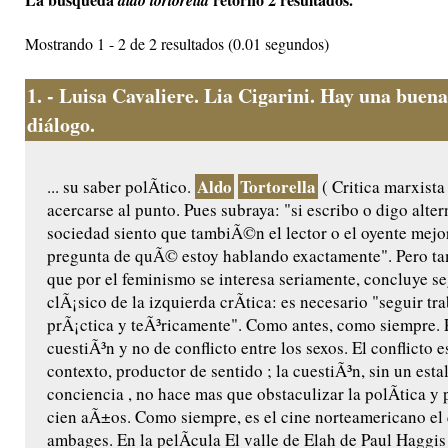
aldo tortorella
Mostrando 1 - 2 de 2 resultados (0.01 segundos)
1.
- Luisa Cavaliere. Lia Cigarini. Hay una buena
diálogo.
Aldo
Tortorella
... su saber polÃ­tico.
( Critica marxista
acercarse al punto. Pues subraya: "si escribo o digo alter
sociedad siento que tambiÃ©n el lector o el oyente mejo
pregunta de quÃ© estoy hablando exactamente". Pero 
que por el feminismo se interesa seriamente, concluye 
clÃ¡sico de la izquierda crÃ­tica: es necesario "seguir tr
prÃ¡ctica y teÃ³ricamente". Como antes, como siempre. 
cuestiÃ³n y no de conflicto entre los sexos. El conflicto es
contexto, productor de sentido ; la cuestiÃ³n, sin un esta
conciencia , no hace mas que obstaculizar la polÃ­tica y
cien aÃ±os. Como siempre, es el cine norteamericano el 
ambages. En la pelÃ­cula El valle de Elah de Paul Haggis 