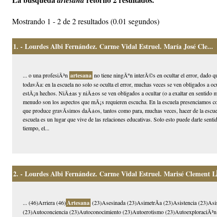
artesana
Mostrando 1 - 2 de 2 resultados (0.01 segundos)
1.
- Lourdes Albi Fernández. Carme Vidal Estruel. María José Cle...
... o una profesiÃ³n
artesana
no tiene ningÃºn interÃ©s en ocultar el error, dado q
todavÃ­a: en la escuela no solo se oculta el error, muchas veces se ven obligados a oc
estÃ¡n hechos. NiÃ±as y niÃ±os se ven obligados a ocultar (o a exaltar en sentido m
menudo son los aspectos que mÃ¡s requieren escucha. En la escuela presenciamos co
que produce gravÃ­simos daÃ±os, tantos como para, muchas veces, hacer de la escuela 
escuela es un lugar que vive de las relaciones educativas. Solo esto puede darle sen
tiempo, el...
2.
- Lourdes Albi Fernández. Carme Vidal Estruel. Marisé Clement L
... (46)Arriera (46)
Artesana
(23)Asesinada (23)AsimetrÃ­a (23)Asistencia (23)Asis
(23)Autoconciencia (23)Autoconocimiento (23)Autoerotismo (23)AutoexploraciÃ³