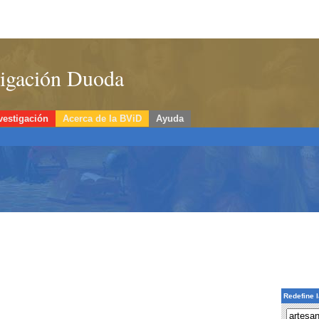
stigación Duoda
vestigación
Acerca de la BViD
Ayuda
Redefine 