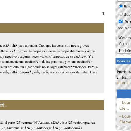
Bus
1
Bus
Bus
posible
Número 
página
ue estÃ¡ ahÃ­ para aprender. Creo que las cosas son mÃ¡s graves
ultarse a sÃ­ mismos, la propia existencia, la propia diferencia, cÃ³mo
uy negativo y algunas veces violento) aspectos de su carÃ¡cter. Y a
nstantemente una ocultaciÃ³n de las personas, y es una ocultaciÃ³n
Todas las
un desierto, un lugar donde no se logra establecer relaciones. Pero la
Puede ac
tido mÃ¡s allÃ¡ (o quizÃ¡ mÃ¡s acÃ¡) de los contenidos del saber. Hace
el térm
hacer la
- Lour
...
Cle...
- Lour
Cleme
tir al parto (23)Aurora (46)Autismo (23)Autista (23)AutobiografÃ­a
n (23)AutomutilaciÃ³n (23)AutonegaciÃ³n (23)AutonomÃ­a