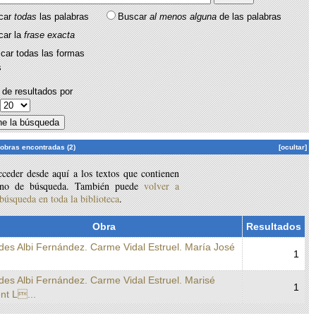
car
todas
las palabras
Buscar
al menos alguna
de las palabras
car la
frase exacta
car todas las formas
s
de resultados por
:
 obras encontradas (2)
[ocultar]
ceder desde aquí a los textos que contienen
ino de búsqueda. También puede
volver a
 búsqueda en toda la biblioteca
.
Obra
Resultados
des Albi Fernández. Carme Vidal Estruel. María José
1
des Albi Fernández. Carme Vidal Estruel. Marisé
1
nt L...