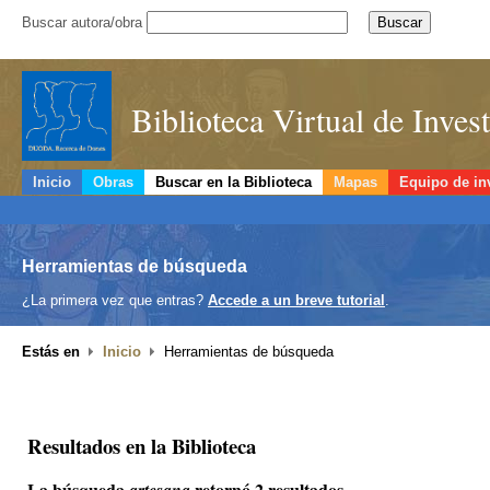
Buscar autora/obra
Biblioteca Virtual de Inve
Inicio
Obras
Buscar en la Biblioteca
Mapas
Equipo de in
Herramientas de búsqueda
¿La primera vez que entras?
Accede a un breve tutorial
.
Estás en
Inicio
Herramientas de búsqueda
Resultados en la Biblioteca
La búsqueda
retornó 2 resultados.