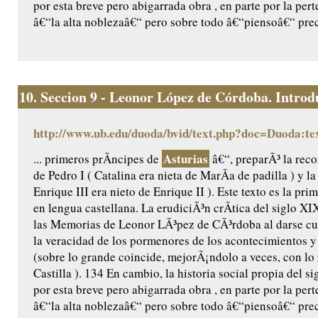
por esta breve pero abigarrada obra , en parte por la per
â€“la alta noblezaâ€“ pero sobre todo â€“piensoâ€“ prec
10.
Seccion 9 - Leonor López de Córdoba. Introdu
http://www.ub.edu/duoda/bvid/text.php?doc=Duoda:te
Asturias
... primeros prÃ­ncipes de
â€“, preparÃ³ la reco
de Pedro I ( Catalina era nieta de MarÃ­a de padilla ) y l
Enrique III era nieto de Enrique II ). Este texto es la pr
en lengua castellana. La erudiciÃ³n crÃ­tica del siglo X
las Memorias de Leonor LÃ³pez de CÃ³rdoba al darse cu
la veracidad de los pormenores de los acontecimientos y 
(sobre lo grande coincide, mejorÃ¡ndolo a veces, con lo
Castilla ). 134 En cambio, la historia social propia del 
por esta breve pero abigarrada obra , en parte por la per
â€“la alta noblezaâ€“ pero sobre todo â€“piensoâ€“ prec