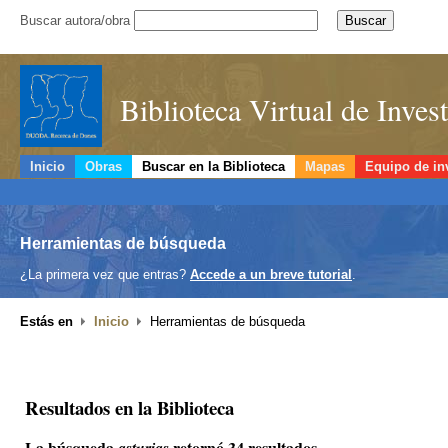
Buscar autora/obra
Biblioteca Virtual de Inve
Inicio
Obras
Buscar en la Biblioteca
Mapas
Equipo de in
Herramientas de búsqueda
¿La primera vez que entras?
Accede a un breve tutorial
.
Estás en
Inicio
Herramientas de búsqueda
Resultados en la Biblioteca
La búsqueda
retornó 34 resultados.