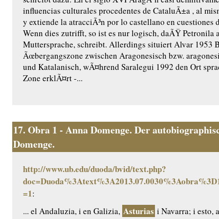
influencias culturales procedentes de CataluÃ±a , al mi
y extiende la atracciÃ³n por lo castellano en cuestiones d
Wenn dies zutrifft, so ist es nur logisch, daÃŸ Petronila 
Muttersprache, schreibt. Allerdings situiert Alvar 1953 
Ãœbergangszone zwischen Aragonesisch bzw. aragones
und Katalanisch, wÃ¤hrend Saralegui 1992 den Ort sprac
Zone erklÃ¤rt -...
17.
Obra 1 - Anna Domenge. Der autobiographisc
Domenge.
http://www.ub.edu/duoda/bvid/text.php?
doc=Duoda%3Atext%3A2013.07.0030%3Aobra%3D1
=1
:
Asturias
... el Andaluzia, i en Galizia,
i Navarra; i esto, 