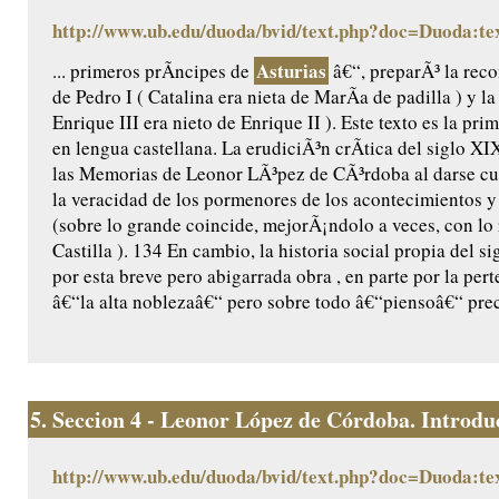
http://www.ub.edu/duoda/bvid/text.php?doc=Duoda:te
Asturias
... primeros prÃ­ncipes de
â€“, preparÃ³ la reco
de Pedro I ( Catalina era nieta de MarÃ­a de padilla ) y l
Enrique III era nieto de Enrique II ). Este texto es la pr
en lengua castellana. La erudiciÃ³n crÃ­tica del siglo X
las Memorias de Leonor LÃ³pez de CÃ³rdoba al darse cu
la veracidad de los pormenores de los acontecimientos y 
(sobre lo grande coincide, mejorÃ¡ndolo a veces, con lo
Castilla ). 134 En cambio, la historia social propia del 
por esta breve pero abigarrada obra , en parte por la per
â€“la alta noblezaâ€“ pero sobre todo â€“piensoâ€“ prec
5.
Seccion 4 - Leonor López de Córdoba. Introduc
http://www.ub.edu/duoda/bvid/text.php?doc=Duoda:te