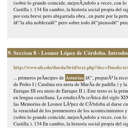
(sobre lo grande coincide, mejorÃ¡ndolo a veces, con lo
Castilla ). 134 En cambio, la historia social propia del 
por esta breve pero abigarrada obra , en parte por la per
â€“la alta noblezaâ€“ pero sobre todo â€“piensoâ€“ prec
9.
Seccion 8 - Leonor López de Córdoba. Introduc
http://www.ub.edu/duoda/bvid/text.php?doc=Duoda:te
Asturias
... primeros prÃ­ncipes de
â€“, preparÃ³ la reco
de Pedro I ( Catalina era nieta de MarÃ­a de padilla ) y l
Enrique III era nieto de Enrique II ). Este texto es la pr
en lengua castellana. La erudiciÃ³n crÃ­tica del siglo X
las Memorias de Leonor LÃ³pez de CÃ³rdoba al darse cu
la veracidad de los pormenores de los acontecimientos y 
(sobre lo grande coincide, mejorÃ¡ndolo a veces, con lo
Castilla ). 134 En cambio, la historia social propia del 