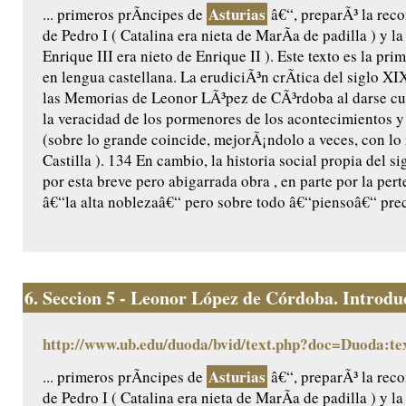
Asturias
... primeros prÃ­ncipes de
â€“, preparÃ³ la reco
de Pedro I ( Catalina era nieta de MarÃ­a de padilla ) y l
Enrique III era nieto de Enrique II ). Este texto es la pr
en lengua castellana. La erudiciÃ³n crÃ­tica del siglo X
las Memorias de Leonor LÃ³pez de CÃ³rdoba al darse cu
la veracidad de los pormenores de los acontecimientos y 
(sobre lo grande coincide, mejorÃ¡ndolo a veces, con lo
Castilla ). 134 En cambio, la historia social propia del 
por esta breve pero abigarrada obra , en parte por la per
â€“la alta noblezaâ€“ pero sobre todo â€“piensoâ€“ prec
6.
Seccion 5 - Leonor López de Córdoba. Introduc
http://www.ub.edu/duoda/bvid/text.php?doc=Duoda:te
Asturias
... primeros prÃ­ncipes de
â€“, preparÃ³ la reco
de Pedro I ( Catalina era nieta de MarÃ­a de padilla ) y l