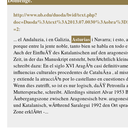
Domenge.
http://www.ub.edu/duoda/bvid/text.php?
doc=Duoda%3Atext%3A2013.07.0030%3Aobra%3D1
=2
:
Asturias
... el Andaluzia, i en Galizia,
i Navarra; i esto, 
porque entre la jente noble, tanto bien se habla en todo
Auch der EinfluÃŸ des Katalanischen auf den aragonesi
Zeit, in der das Manuskript entsteht, betrÃ¤chtlich klei
schreibt dazu: En el siglo XVI AragÃ³n casi definitivame
influencias culturales procedentes de CataluÃ±a , al mi
y extiende la atracciÃ³n por lo castellano en cuestiones d
Wenn dies zutrifft, so ist es nur logisch, daÃŸ Petronila 
Muttersprache, schreibt. Allerdings situiert Alvar 1953 
Ãœbergangszone zwischen Aragonesisch bzw. aragones
und Katalanisch, wÃ¤hrend Saralegui 1992 den Ort sprac
Zone erklÃ¤rt -...