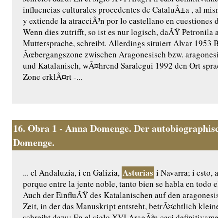
influencias culturales procedentes de CataluÃ±a , al mi
y extiende la atracciÃ³n por lo castellano en cuestiones d
Wenn dies zutrifft, so ist es nur logisch, daÃŸ Petronila 
Muttersprache, schreibt. Allerdings situiert Alvar 1953 
Ãœbergangszone zwischen Aragonesisch bzw. aragones
und Katalanisch, wÃ¤hrend Saralegui 1992 den Ort sprac
Zone erklÃ¤rt -...
16.
Obra 1 - Anna Domenge. Der autobiographisc
Domenge.
Asturias
... el Andaluzia, i en Galizia,
i Navarra; i esto, 
porque entre la jente noble, tanto bien se habla en todo
Auch der EinfluÃŸ des Katalanischen auf den aragonesi
Zeit, in der das Manuskript entsteht, betrÃ¤chtlich klei
schreibt dazu: En el siglo XVI AragÃ³n casi definitivame