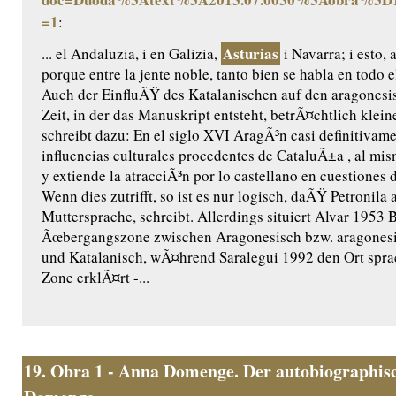
=1
:
Asturias
... el Andaluzia, i en Galizia,
i Navarra; i esto, 
porque entre la jente noble, tanto bien se habla en todo
Auch der EinfluÃŸ des Katalanischen auf den aragonesi
Zeit, in der das Manuskript entsteht, betrÃ¤chtlich klei
schreibt dazu: En el siglo XVI AragÃ³n casi definitivame
influencias culturales procedentes de CataluÃ±a , al mi
y extiende la atracciÃ³n por lo castellano en cuestiones d
Wenn dies zutrifft, so ist es nur logisch, daÃŸ Petronila 
Muttersprache, schreibt. Allerdings situiert Alvar 1953 
Ãœbergangszone zwischen Aragonesisch bzw. aragones
und Katalanisch, wÃ¤hrend Saralegui 1992 den Ort sprac
Zone erklÃ¤rt -...
19.
Obra 1 - Anna Domenge. Der autobiographisc