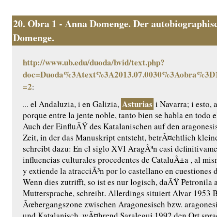
20.
Obra 1 - Anna Domenge. Der autobiographisc
Domenge.
http://www.ub.edu/duoda/bvid/text.php?
doc=Duoda%3Atext%3A2013.07.0030%3Aobra%3D1
=2
:
Asturias
... el Andaluzia, i en Galizia,
i Navarra; i esto, 
porque entre la jente noble, tanto bien se habla en todo
Auch der EinfluÃŸ des Katalanischen auf den aragonesi
Zeit, in der das Manuskript entsteht, betrÃ¤chtlich klei
schreibt dazu: En el siglo XVI AragÃ³n casi definitivame
influencias culturales procedentes de CataluÃ±a , al mi
y extiende la atracciÃ³n por lo castellano en cuestiones d
Wenn dies zutrifft, so ist es nur logisch, daÃŸ Petronila 
Muttersprache, schreibt. Allerdings situiert Alvar 1953 
Ãœbergangszone zwischen Aragonesisch bzw. aragones
und Katalanisch, wÃ¤hrend Saralegui 1992 den Ort sprac