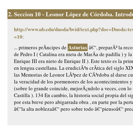
2.
Seccion 10 - Leonor López de Córdoba. Introdu
http://www.ub.edu/duoda/bvid/text.php?doc=Duoda:te
=10
:
Asturias
... primeros prÃ­ncipes de
â€“, preparÃ³ la reco
de Pedro I ( Catalina era nieta de MarÃ­a de padilla ) y l
Enrique III era nieto de Enrique II ). Este texto es la pr
en lengua castellana. La erudiciÃ³n crÃ­tica del siglo X
las Memorias de Leonor LÃ³pez de CÃ³rdoba al darse cu
la veracidad de los pormenores de los acontecimientos y 
(sobre lo grande coincide, mejorÃ¡ndolo a veces, con lo
Castilla ). 134 En cambio, la historia social propia del 
por esta breve pero abigarrada obra , en parte por la per
â€“la alta noblezaâ€“ pero sobre todo â€“piensoâ€“ prec