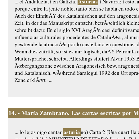
Asturias
... el Andaluzia, i en Galizia,
i Navarra; i esto, 
porque entre la jente noble, tanto bien se habla en todo
Auch der EinfluÃŸ des Katalanischen auf den aragonesi
Zeit, in der das Manuskript entsteht, betrÃ¤chtlich klei
schreibt dazu: En el siglo XVI AragÃ³n casi definitivame
influencias culturales procedentes de CataluÃ±a , al mi
y extiende la atracciÃ³n por lo castellano en cuestiones d
Wenn dies zutrifft, so ist es nur logisch, daÃŸ Petronila 
Muttersprache, schreibt. Allerdings situiert Alvar 1953 
Ãœbergangszone zwischen Aragonesisch bzw. aragones
und Katalanisch, wÃ¤hrend Saralegui 1992 den Ort sprac
Zone erklÃ¤rt -...
14.
- María Zambrano. Las cartas escritas por M
asturia
... lo lejos oigo cantar
no) Carta 2 [Una cuartilla