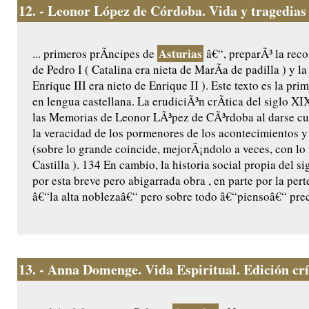
12.
- Leonor López de Córdoba. Vida y tragedias 
Asturias
... primeros prÃ­ncipes de
â€“, preparÃ³ la reco
de Pedro I ( Catalina era nieta de MarÃ­a de padilla ) y l
Enrique III era nieto de Enrique II ). Este texto es la pr
en lengua castellana. La erudiciÃ³n crÃ­tica del siglo X
las Memorias de Leonor LÃ³pez de CÃ³rdoba al darse cu
la veracidad de los pormenores de los acontecimientos y 
(sobre lo grande coincide, mejorÃ¡ndolo a veces, con lo
Castilla ). 134 En cambio, la historia social propia del 
por esta breve pero abigarrada obra , en parte por la per
â€“la alta noblezaâ€“ pero sobre todo â€“piensoâ€“ prec
13.
- Anna Domenge. Vida Espiritual. Edición crít