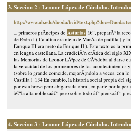
3.
Seccion 2 - Leonor López de Córdoba. Introduc
http://www.ub.edu/duoda/bvid/text.php?doc=Duoda:te
Asturias
... primeros prÃ­ncipes de
â€“, preparÃ³ la reco
de Pedro I ( Catalina era nieta de MarÃ­a de padilla ) y l
Enrique III era nieto de Enrique II ). Este texto es la pr
en lengua castellana. La erudiciÃ³n crÃ­tica del siglo X
las Memorias de Leonor LÃ³pez de CÃ³rdoba al darse cu
la veracidad de los pormenores de los acontecimientos y 
(sobre lo grande coincide, mejorÃ¡ndolo a veces, con lo
Castilla ). 134 En cambio, la historia social propia del 
por esta breve pero abigarrada obra , en parte por la per
â€“la alta noblezaâ€“ pero sobre todo â€“piensoâ€“ prec
4.
Seccion 3 - Leonor López de Córdoba. Introduc