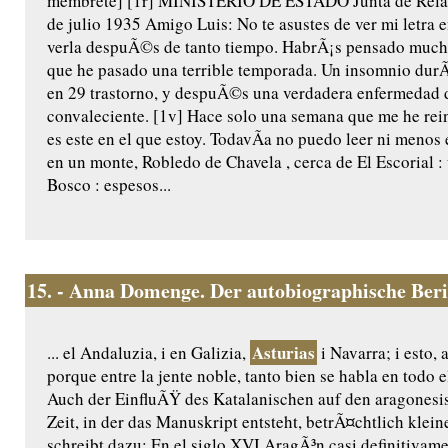
membrete] [1r] MINISTERIO DE ESTADO Junta de Relac
de julio 1935 Amigo Luis: No te asustes de ver mi letra 
verla despuÃ©s de tanto tiempo. HabrÃ¡s pensado mucha
que he pasado una terrible temporada. Un insomnio durÃ
en 29 trastorno, y despuÃ©s una verdadera enfermedad d
convaleciente. [1v] Hace solo una semana que me he re
es este en el que estoy. TodavÃ­a no puedo leer ni menos
en un monte, Robledo de Chavela , cerca de El Escorial : 
Bosco : espesos...
15.
- Anna Domenge. Der autobiographische Ber
Asturias
... el Andaluzia, i en Galizia,
i Navarra; i esto, 
porque entre la jente noble, tanto bien se habla en todo
Auch der EinfluÃŸ des Katalanischen auf den aragonesi
Zeit, in der das Manuskript entsteht, betrÃ¤chtlich klei
schreibt dazu: En el siglo XVI AragÃ³n casi definitivame