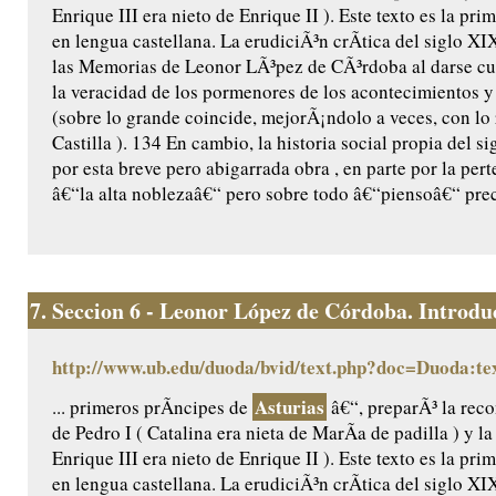
Enrique III era nieto de Enrique II ). Este texto es la pr
en lengua castellana. La erudiciÃ³n crÃ­tica del siglo X
las Memorias de Leonor LÃ³pez de CÃ³rdoba al darse cu
la veracidad de los pormenores de los acontecimientos y 
(sobre lo grande coincide, mejorÃ¡ndolo a veces, con lo
Castilla ). 134 En cambio, la historia social propia del 
por esta breve pero abigarrada obra , en parte por la per
â€“la alta noblezaâ€“ pero sobre todo â€“piensoâ€“ prec
7.
Seccion 6 - Leonor López de Córdoba. Introduc
http://www.ub.edu/duoda/bvid/text.php?doc=Duoda:te
Asturias
... primeros prÃ­ncipes de
â€“, preparÃ³ la reco
de Pedro I ( Catalina era nieta de MarÃ­a de padilla ) y l
Enrique III era nieto de Enrique II ). Este texto es la pr
en lengua castellana. La erudiciÃ³n crÃ­tica del siglo X