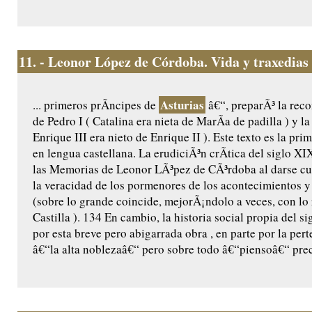
11.
- Leonor López de Córdoba. Vida y traxedias 
Asturias
... primeros prÃ­ncipes de
â€“, preparÃ³ la reco
de Pedro I ( Catalina era nieta de MarÃ­a de padilla ) y l
Enrique III era nieto de Enrique II ). Este texto es la pr
en lengua castellana. La erudiciÃ³n crÃ­tica del siglo X
las Memorias de Leonor LÃ³pez de CÃ³rdoba al darse cu
la veracidad de los pormenores de los acontecimientos y 
(sobre lo grande coincide, mejorÃ¡ndolo a veces, con lo
Castilla ). 134 En cambio, la historia social propia del 
por esta breve pero abigarrada obra , en parte por la per
â€“la alta noblezaâ€“ pero sobre todo â€“piensoâ€“ prec