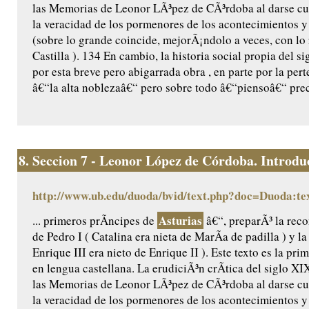
las Memorias de Leonor LÃ³pez de CÃ³rdoba al darse cu
la veracidad de los pormenores de los acontecimientos y 
(sobre lo grande coincide, mejorÃ¡ndolo a veces, con lo
Castilla ). 134 En cambio, la historia social propia del 
por esta breve pero abigarrada obra , en parte por la per
â€“la alta noblezaâ€“ pero sobre todo â€“piensoâ€“ prec
8.
Seccion 7 - Leonor López de Córdoba. Introduc
http://www.ub.edu/duoda/bvid/text.php?doc=Duoda:te
Asturias
... primeros prÃ­ncipes de
â€“, preparÃ³ la reco
de Pedro I ( Catalina era nieta de MarÃ­a de padilla ) y l
Enrique III era nieto de Enrique II ). Este texto es la pr
en lengua castellana. La erudiciÃ³n crÃ­tica del siglo X
las Memorias de Leonor LÃ³pez de CÃ³rdoba al darse cu
la veracidad de los pormenores de los acontecimientos y 