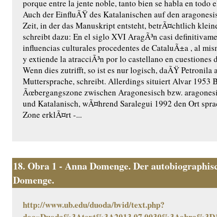
porque entre la jente noble, tanto bien se habla en todo
Auch der EinfluÃŸ des Katalanischen auf den aragonesi
Zeit, in der das Manuskript entsteht, betrÃ¤chtlich klei
schreibt dazu: En el siglo XVI AragÃ³n casi definitivame
influencias culturales procedentes de CataluÃ±a , al mi
y extiende la atracciÃ³n por lo castellano en cuestiones d
Wenn dies zutrifft, so ist es nur logisch, daÃŸ Petronila 
Muttersprache, schreibt. Allerdings situiert Alvar 1953 
Ãœbergangszone zwischen Aragonesisch bzw. aragones
und Katalanisch, wÃ¤hrend Saralegui 1992 den Ort sprac
Zone erklÃ¤rt -...
18.
Obra 1 - Anna Domenge. Der autobiographisc
Domenge.
http://www.ub.edu/duoda/bvid/text.php?
doc=Duoda%3Atext%3A2013.07.0030%3Aobra%3D1