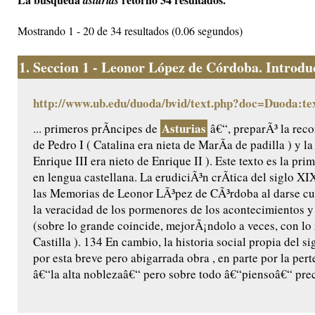
asturias
Mostrando 1 - 20 de 34 resultados (0.06 segundos)
1.
Seccion 1 - Leonor López de Córdoba. Introduc
http://www.ub.edu/duoda/bvid/text.php?doc=Duoda:te
Asturias
... primeros prÃ­ncipes de
â€“, preparÃ³ la reco
de Pedro I ( Catalina era nieta de MarÃ­a de padilla ) y l
Enrique III era nieto de Enrique II ). Este texto es la pr
en lengua castellana. La erudiciÃ³n crÃ­tica del siglo X
las Memorias de Leonor LÃ³pez de CÃ³rdoba al darse cu
la veracidad de los pormenores de los acontecimientos y 
(sobre lo grande coincide, mejorÃ¡ndolo a veces, con lo
Castilla ). 134 En cambio, la historia social propia del 
por esta breve pero abigarrada obra , en parte por la per
â€“la alta noblezaâ€“ pero sobre todo â€“piensoâ€“ prec