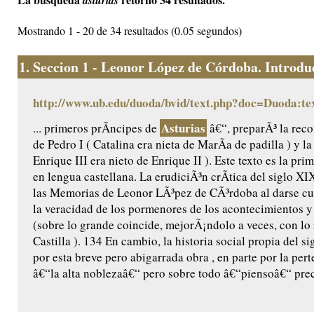
asturias
Mostrando 1 - 20 de 34 resultados (0.05 segundos)
1.
Seccion 1 - Leonor López de Córdoba. Introduc
http://www.ub.edu/duoda/bvid/text.php?doc=Duoda:te
Asturias
... primeros prÃ­ncipes de
â€“, preparÃ³ la reco
de Pedro I ( Catalina era nieta de MarÃ­a de padilla ) y l
Enrique III era nieto de Enrique II ). Este texto es la pr
en lengua castellana. La erudiciÃ³n crÃ­tica del siglo X
las Memorias de Leonor LÃ³pez de CÃ³rdoba al darse cu
la veracidad de los pormenores de los acontecimientos y 
(sobre lo grande coincide, mejorÃ¡ndolo a veces, con lo
Castilla ). 134 En cambio, la historia social propia del 
por esta breve pero abigarrada obra , en parte por la per
â€“la alta noblezaâ€“ pero sobre todo â€“piensoâ€“ prec