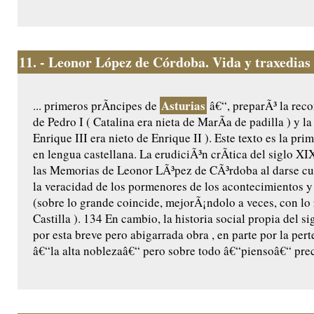
11.
- Leonor López de Córdoba. Vida y traxedias 
Asturias
... primeros prÃ­ncipes de
â€“, preparÃ³ la reco
de Pedro I ( Catalina era nieta de MarÃ­a de padilla ) y l
Enrique III era nieto de Enrique II ). Este texto es la pr
en lengua castellana. La erudiciÃ³n crÃ­tica del siglo X
las Memorias de Leonor LÃ³pez de CÃ³rdoba al darse cu
la veracidad de los pormenores de los acontecimientos y 
(sobre lo grande coincide, mejorÃ¡ndolo a veces, con lo
Castilla ). 134 En cambio, la historia social propia del 
por esta breve pero abigarrada obra , en parte por la per
â€“la alta noblezaâ€“ pero sobre todo â€“piensoâ€“ prec