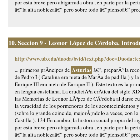
por esta breve pero abigarrada obra , en parte por la per
â€“la alta noblezaâ€“ pero sobre todo â€“piensoâ€“ prec
10.
Seccion 9 - Leonor López de Córdoba. Introdu
http://www.ub.edu/duoda/bvid/text.php?doc=Duoda:te
Asturias
... primeros prÃ­ncipes de
â€“, preparÃ³ la reco
de Pedro I ( Catalina era nieta de MarÃ­a de padilla ) y l
Enrique III era nieto de Enrique II ). Este texto es la pr
en lengua castellana. La erudiciÃ³n crÃ­tica del siglo X
las Memorias de Leonor LÃ³pez de CÃ³rdoba al darse cu
la veracidad de los pormenores de los acontecimientos y 
(sobre lo grande coincide, mejorÃ¡ndolo a veces, con lo
Castilla ). 134 En cambio, la historia social propia del 
por esta breve pero abigarrada obra , en parte por la per
â€“la alta noblezaâ€“ pero sobre todo â€“piensoâ€“ prec