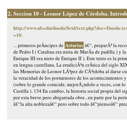
2.
Seccion 10 - Leonor López de Córdoba. Introdu
http://www.ub.edu/duoda/bvid/text.php?doc=Duoda:te
=10
:
Asturias
... primeros prÃ­ncipes de
â€“, preparÃ³ la reco
de Pedro I ( Catalina era nieta de MarÃ­a de padilla ) y l
Enrique III era nieto de Enrique II ). Este texto es la pr
en lengua castellana. La erudiciÃ³n crÃ­tica del siglo X
las Memorias de Leonor LÃ³pez de CÃ³rdoba al darse cu
la veracidad de los pormenores de los acontecimientos y 
(sobre lo grande coincide, mejorÃ¡ndolo a veces, con lo
Castilla ). 134 En cambio, la historia social propia del 
por esta breve pero abigarrada obra , en parte por la per
â€“la alta noblezaâ€“ pero sobre todo â€“piensoâ€“ prec