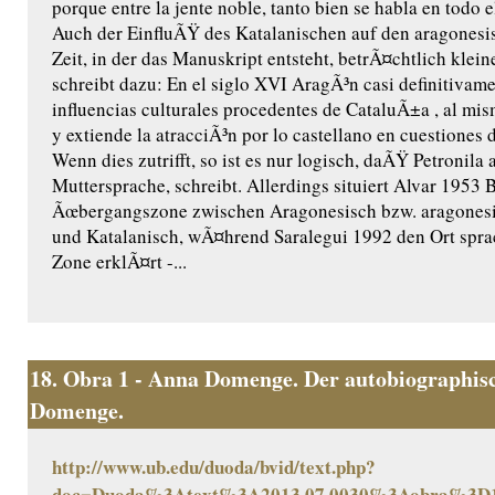
porque entre la jente noble, tanto bien se habla en todo
Auch der EinfluÃŸ des Katalanischen auf den aragonesi
Zeit, in der das Manuskript entsteht, betrÃ¤chtlich klei
schreibt dazu: En el siglo XVI AragÃ³n casi definitivame
influencias culturales procedentes de CataluÃ±a , al mi
y extiende la atracciÃ³n por lo castellano en cuestiones d
Wenn dies zutrifft, so ist es nur logisch, daÃŸ Petronila 
Muttersprache, schreibt. Allerdings situiert Alvar 1953 
Ãœbergangszone zwischen Aragonesisch bzw. aragones
und Katalanisch, wÃ¤hrend Saralegui 1992 den Ort sprac
Zone erklÃ¤rt -...
18.
Obra 1 - Anna Domenge. Der autobiographisc
Domenge.
http://www.ub.edu/duoda/bvid/text.php?
doc=Duoda%3Atext%3A2013.07.0030%3Aobra%3D1