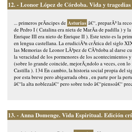
12.
- Leonor López de Córdoba. Vida y tragedias 
Asturias
... primeros prÃ­ncipes de
â€“, preparÃ³ la reco
de Pedro I ( Catalina era nieta de MarÃ­a de padilla ) y l
Enrique III era nieto de Enrique II ). Este texto es la pr
en lengua castellana. La erudiciÃ³n crÃ­tica del siglo X
las Memorias de Leonor LÃ³pez de CÃ³rdoba al darse cu
la veracidad de los pormenores de los acontecimientos y 
(sobre lo grande coincide, mejorÃ¡ndolo a veces, con lo
Castilla ). 134 En cambio, la historia social propia del 
por esta breve pero abigarrada obra , en parte por la per
â€“la alta noblezaâ€“ pero sobre todo â€“piensoâ€“ prec
13.
- Anna Domenge. Vida Espiritual. Edición crít