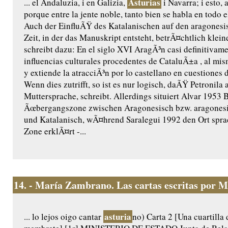
Asturias
... el Andaluzia, i en Galizia,
i Navarra; i esto, 
porque entre la jente noble, tanto bien se habla en todo
Auch der EinfluÃŸ des Katalanischen auf den aragonesi
Zeit, in der das Manuskript entsteht, betrÃ¤chtlich klei
schreibt dazu: En el siglo XVI AragÃ³n casi definitivame
influencias culturales procedentes de CataluÃ±a , al mi
y extiende la atracciÃ³n por lo castellano en cuestiones d
Wenn dies zutrifft, so ist es nur logisch, daÃŸ Petronila 
Muttersprache, schreibt. Allerdings situiert Alvar 1953 
Ãœbergangszone zwischen Aragonesisch bzw. aragones
und Katalanisch, wÃ¤hrend Saralegui 1992 den Ort sprac
Zone erklÃ¤rt -...
14.
- María Zambrano. Las cartas escritas por M
asturia
... lo lejos oigo cantar
no) Carta 2 [Una cuartilla