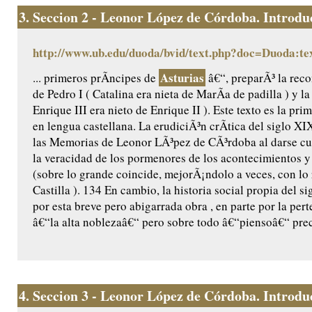
3.
Seccion 2 - Leonor López de Córdoba. Introduc
http://www.ub.edu/duoda/bvid/text.php?doc=Duoda:te
Asturias
... primeros prÃ­ncipes de
â€“, preparÃ³ la reco
de Pedro I ( Catalina era nieta de MarÃ­a de padilla ) y l
Enrique III era nieto de Enrique II ). Este texto es la pr
en lengua castellana. La erudiciÃ³n crÃ­tica del siglo X
las Memorias de Leonor LÃ³pez de CÃ³rdoba al darse cu
la veracidad de los pormenores de los acontecimientos y 
(sobre lo grande coincide, mejorÃ¡ndolo a veces, con lo
Castilla ). 134 En cambio, la historia social propia del 
por esta breve pero abigarrada obra , en parte por la per
â€“la alta noblezaâ€“ pero sobre todo â€“piensoâ€“ prec
4.
Seccion 3 - Leonor López de Córdoba. Introduc