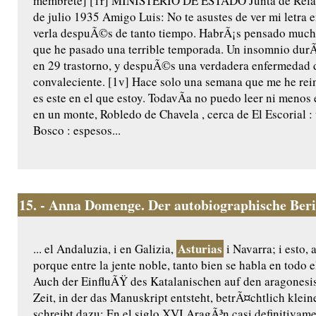
membrete] [1r] MINISTERIO DE ESTADO Junta de Relac
de julio 1935 Amigo Luis: No te asustes de ver mi letra 
verla despuÃ©s de tanto tiempo. HabrÃ¡s pensado mucha
que he pasado una terrible temporada. Un insomnio durÃ
en 29 trastorno, y despuÃ©s una verdadera enfermedad d
convaleciente. [1v] Hace solo una semana que me he re
es este en el que estoy. TodavÃ­a no puedo leer ni menos
en un monte, Robledo de Chavela , cerca de El Escorial : 
Bosco : espesos...
15.
- Anna Domenge. Der autobiographische Ber
Asturias
... el Andaluzia, i en Galizia,
i Navarra; i esto, 
porque entre la jente noble, tanto bien se habla en todo
Auch der EinfluÃŸ des Katalanischen auf den aragonesi
Zeit, in der das Manuskript entsteht, betrÃ¤chtlich klei
schreibt dazu: En el siglo XVI AragÃ³n casi definitivame