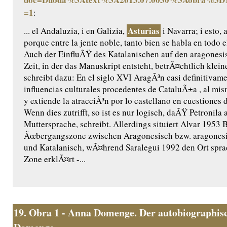
=1
:
Asturias
... el Andaluzia, i en Galizia,
i Navarra; i esto, 
porque entre la jente noble, tanto bien se habla en todo
Auch der EinfluÃŸ des Katalanischen auf den aragonesi
Zeit, in der das Manuskript entsteht, betrÃ¤chtlich klei
schreibt dazu: En el siglo XVI AragÃ³n casi definitivame
influencias culturales procedentes de CataluÃ±a , al mi
y extiende la atracciÃ³n por lo castellano en cuestiones d
Wenn dies zutrifft, so ist es nur logisch, daÃŸ Petronila 
Muttersprache, schreibt. Allerdings situiert Alvar 1953 
Ãœbergangszone zwischen Aragonesisch bzw. aragones
und Katalanisch, wÃ¤hrend Saralegui 1992 den Ort sprac
Zone erklÃ¤rt -...
19.
Obra 1 - Anna Domenge. Der autobiographisc