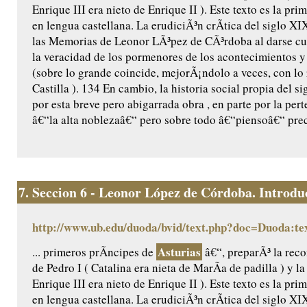
Enrique III era nieto de Enrique II ). Este texto es la pr
en lengua castellana. La erudiciÃ³n crÃ­tica del siglo X
las Memorias de Leonor LÃ³pez de CÃ³rdoba al darse cu
la veracidad de los pormenores de los acontecimientos y 
(sobre lo grande coincide, mejorÃ¡ndolo a veces, con lo
Castilla ). 134 En cambio, la historia social propia del 
por esta breve pero abigarrada obra , en parte por la per
â€“la alta noblezaâ€“ pero sobre todo â€“piensoâ€“ prec
7.
Seccion 6 - Leonor López de Córdoba. Introduc
http://www.ub.edu/duoda/bvid/text.php?doc=Duoda:te
Asturias
... primeros prÃ­ncipes de
â€“, preparÃ³ la reco
de Pedro I ( Catalina era nieta de MarÃ­a de padilla ) y l
Enrique III era nieto de Enrique II ). Este texto es la pr
en lengua castellana. La erudiciÃ³n crÃ­tica del siglo X