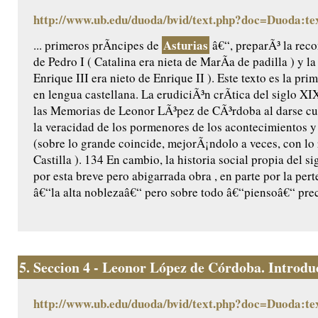
http://www.ub.edu/duoda/bvid/text.php?doc=Duoda:te
Asturias
... primeros prÃ­ncipes de
â€“, preparÃ³ la reco
de Pedro I ( Catalina era nieta de MarÃ­a de padilla ) y l
Enrique III era nieto de Enrique II ). Este texto es la pr
en lengua castellana. La erudiciÃ³n crÃ­tica del siglo X
las Memorias de Leonor LÃ³pez de CÃ³rdoba al darse cu
la veracidad de los pormenores de los acontecimientos y 
(sobre lo grande coincide, mejorÃ¡ndolo a veces, con lo
Castilla ). 134 En cambio, la historia social propia del 
por esta breve pero abigarrada obra , en parte por la per
â€“la alta noblezaâ€“ pero sobre todo â€“piensoâ€“ prec
5.
Seccion 4 - Leonor López de Córdoba. Introduc
http://www.ub.edu/duoda/bvid/text.php?doc=Duoda:te