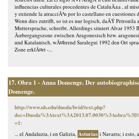
influencias culturales procedentes de CataluÃ±a , al mi
y extiende la atracciÃ³n por lo castellano en cuestiones d
Wenn dies zutrifft, so ist es nur logisch, daÃŸ Petronila 
Muttersprache, schreibt. Allerdings situiert Alvar 1953 
Ãœbergangszone zwischen Aragonesisch bzw. aragones
und Katalanisch, wÃ¤hrend Saralegui 1992 den Ort sprac
Zone erklÃ¤rt -...
17.
Obra 1 - Anna Domenge. Der autobiographisc
Domenge.
http://www.ub.edu/duoda/bvid/text.php?
doc=Duoda%3Atext%3A2013.07.0030%3Aobra%3D1
=1
:
Asturias
... el Andaluzia, i en Galizia,
i Navarra; i esto, 