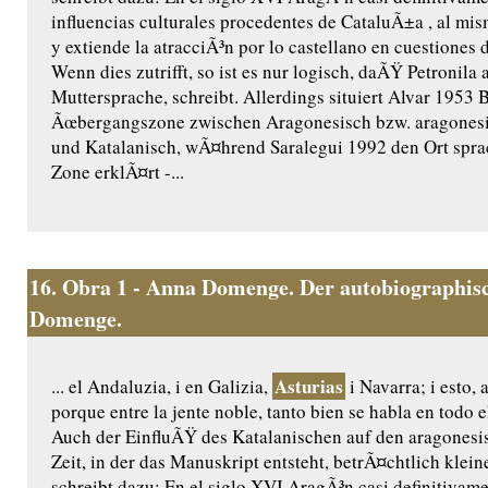
influencias culturales procedentes de CataluÃ±a , al mi
y extiende la atracciÃ³n por lo castellano en cuestiones d
Wenn dies zutrifft, so ist es nur logisch, daÃŸ Petronila 
Muttersprache, schreibt. Allerdings situiert Alvar 1953 
Ãœbergangszone zwischen Aragonesisch bzw. aragones
und Katalanisch, wÃ¤hrend Saralegui 1992 den Ort sprac
Zone erklÃ¤rt -...
16.
Obra 1 - Anna Domenge. Der autobiographisc
Domenge.
Asturias
... el Andaluzia, i en Galizia,
i Navarra; i esto, 
porque entre la jente noble, tanto bien se habla en todo
Auch der EinfluÃŸ des Katalanischen auf den aragonesi
Zeit, in der das Manuskript entsteht, betrÃ¤chtlich klei
schreibt dazu: En el siglo XVI AragÃ³n casi definitivame