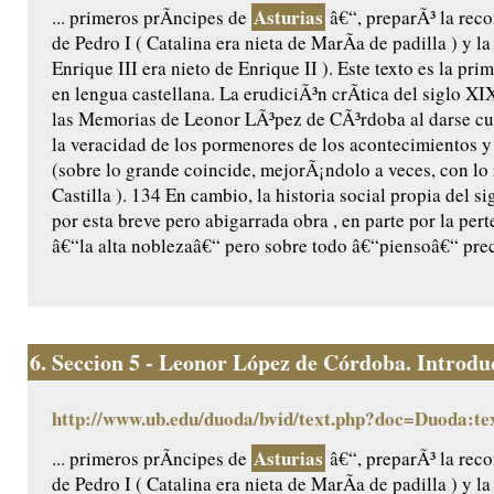
Asturias
... primeros prÃ­ncipes de
â€“, preparÃ³ la reco
de Pedro I ( Catalina era nieta de MarÃ­a de padilla ) y l
Enrique III era nieto de Enrique II ). Este texto es la pr
en lengua castellana. La erudiciÃ³n crÃ­tica del siglo X
las Memorias de Leonor LÃ³pez de CÃ³rdoba al darse cu
la veracidad de los pormenores de los acontecimientos y 
(sobre lo grande coincide, mejorÃ¡ndolo a veces, con lo
Castilla ). 134 En cambio, la historia social propia del 
por esta breve pero abigarrada obra , en parte por la per
â€“la alta noblezaâ€“ pero sobre todo â€“piensoâ€“ prec
6.
Seccion 5 - Leonor López de Córdoba. Introduc
http://www.ub.edu/duoda/bvid/text.php?doc=Duoda:te
Asturias
... primeros prÃ­ncipes de
â€“, preparÃ³ la reco
de Pedro I ( Catalina era nieta de MarÃ­a de padilla ) y l