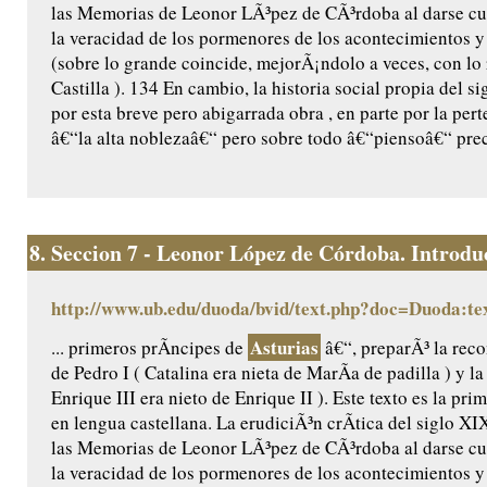
las Memorias de Leonor LÃ³pez de CÃ³rdoba al darse cu
la veracidad de los pormenores de los acontecimientos y 
(sobre lo grande coincide, mejorÃ¡ndolo a veces, con lo
Castilla ). 134 En cambio, la historia social propia del 
por esta breve pero abigarrada obra , en parte por la per
â€“la alta noblezaâ€“ pero sobre todo â€“piensoâ€“ prec
8.
Seccion 7 - Leonor López de Córdoba. Introduc
http://www.ub.edu/duoda/bvid/text.php?doc=Duoda:te
Asturias
... primeros prÃ­ncipes de
â€“, preparÃ³ la reco
de Pedro I ( Catalina era nieta de MarÃ­a de padilla ) y l
Enrique III era nieto de Enrique II ). Este texto es la pr
en lengua castellana. La erudiciÃ³n crÃ­tica del siglo X
las Memorias de Leonor LÃ³pez de CÃ³rdoba al darse cu
la veracidad de los pormenores de los acontecimientos y 