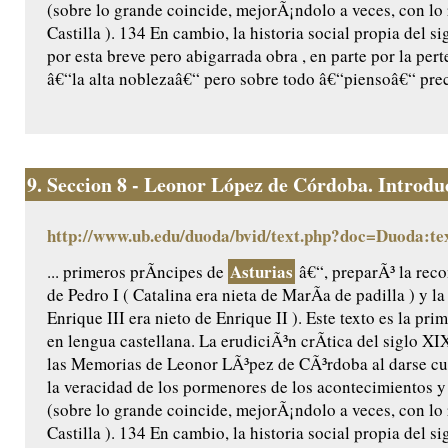
(sobre lo grande coincide, mejorÃ¡ndolo a veces, con lo
Castilla ). 134 En cambio, la historia social propia del 
por esta breve pero abigarrada obra , en parte por la per
â€“la alta noblezaâ€“ pero sobre todo â€“piensoâ€“ prec
9.
Seccion 8 - Leonor López de Córdoba. Introduc
http://www.ub.edu/duoda/bvid/text.php?doc=Duoda:te
Asturias
... primeros prÃ­ncipes de
â€“, preparÃ³ la reco
de Pedro I ( Catalina era nieta de MarÃ­a de padilla ) y l
Enrique III era nieto de Enrique II ). Este texto es la pr
en lengua castellana. La erudiciÃ³n crÃ­tica del siglo X
las Memorias de Leonor LÃ³pez de CÃ³rdoba al darse cu
la veracidad de los pormenores de los acontecimientos y 
(sobre lo grande coincide, mejorÃ¡ndolo a veces, con lo
Castilla ). 134 En cambio, la historia social propia del 