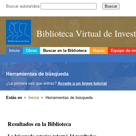
Buscar autora/obra
Biblioteca Virtual de Inve
Inicio
Obras
Buscar en la Biblioteca
Mapas
Equipo de in
Herramientas de búsqueda
¿La primera vez que entras?
Accede a un breve tutorial
.
Estás en
Inicio
Herramientas de búsqueda
Resultados en la Biblioteca
La búsqueda
retornó 34 resultados.