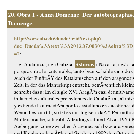
20.
Obra 1 - Anna Domenge. Der autobiographisc
Domenge.
http://www.ub.edu/duoda/bvid/text.php?
doc=Duoda%3Atext%3A2013.07.0030%3Aobra%3D1
=2
:
Asturias
... el Andaluzia, i en Galizia,
i Navarra; i esto, 
porque entre la jente noble, tanto bien se habla en todo
Auch der EinfluÃŸ des Katalanischen auf den aragonesi
Zeit, in der das Manuskript entsteht, betrÃ¤chtlich klei
schreibt dazu: En el siglo XVI AragÃ³n casi definitivame
influencias culturales procedentes de CataluÃ±a , al mi
y extiende la atracciÃ³n por lo castellano en cuestiones d
Wenn dies zutrifft, so ist es nur logisch, daÃŸ Petronila 
Muttersprache, schreibt. Allerdings situiert Alvar 1953 
Ãœbergangszone zwischen Aragonesisch bzw. aragones
und Katalanisch, wÃ¤hrend Saralegui 1992 den Ort sprac