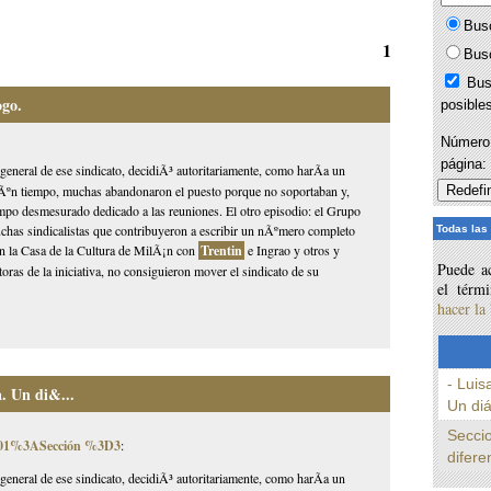
Bus
1
Bus
Bus
ogo.
posible
Número 
página
eneral de ese sindicato, decidiÃ³ autoritariamente, como harÃ­a un
gÃºn tiempo, muchas abandonaron el puesto porque no soportaban y,
empo desmesurado dedicado a las reuniones. El otro episodio: el Grupo
chas sindicalistas que contribuyeron a escribir un nÃºmero completo
Todas las
n la Casa de la Cultura de MilÃ¡n con
Trentin
e Ingrao y otros y
Puede ac
oras de la iniciativa, no consiguieron mover el sindicato de su
el térm
hacer la
- Luis
a. Un di&...
Un diá
Seccio
0001%3ASección %3D3
:
difere
eneral de ese sindicato, decidiÃ³ autoritariamente, como harÃ­a un