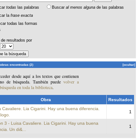
car
todas
las palabras
Buscar
al menos alguna
de las palabras
car la
frase exacta
car todas las formas
s
de resultados por
:
 obras encontradas (2)
[ocultar]
ceder desde aquí a los textos que contienen
ino de búsqueda. También puede
volver a
 búsqueda en toda la biblioteca
.
Obra
Resultados
a Cavaliere. Lia Cigarini. Hay una buena diferencia.
1
logo.
n 3 - Luisa Cavaliere. Lia Cigarini. Hay una buena
1
ncia. Un di&...