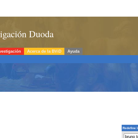
stigación Duoda
vestigación
Acerca de la BViD
Ayuda
Redefine 