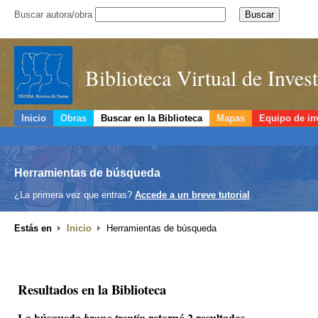
Buscar autora/obra
Biblioteca Virtual de Inve
Inicio
Obras
Buscar en la Biblioteca
Mapas
Equipo de in
Herramientas de búsqueda
¿La primera vez que entras?
Accede a un breve tutorial
.
Estás en
Inicio
Herramientas de búsqueda
Resultados en la Biblioteca
La búsqueda
retornó 2 resultados.