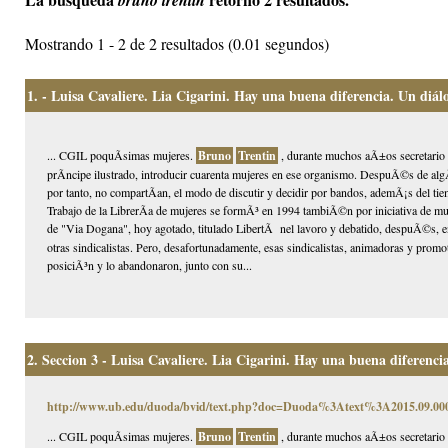
bruno trentin
Mostrando 1 - 2 de 2 resultados (0.01 segundos)
1.
- Luisa Cavaliere. Lia Cigarini. Hay una buena diferencia. Un diál
... CGIL poquÃ­simas mujeres.
Bruno
Trentin
, durante muchos aÃ±os secretario g
prÃ­ncipe ilustrado, introducir cuarenta mujeres en ese organismo. DespuÃ©s de al
por tanto, no compartÃ­an, el modo de discutir y decidir por bandos, ademÃ¡s del ti
Trabajo de la LibrerÃ­a de mujeres se formÃ³ en 1994 tambiÃ©n por iniciativa de mu
de "Via Dogana", hoy agotado, titulado LibertÃ nel lavoro y debatido, despuÃ©s, e
otras sindicalistas. Pero, desafortunadamente, esas sindicalistas, animadoras y promot
posiciÃ³n y lo abandonaron, junto con su...
2.
Seccion 3 - Luisa Cavaliere. Lia Cigarini. Hay una buena diferenci
http://www.ub.edu/duoda/bvid/text.php?doc=Duoda%3Atext%3A2015.09.
... CGIL poquÃ­simas mujeres.
Bruno
Trentin
, durante muchos aÃ±os secretario g