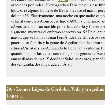
oraciones por miles, â€œrogando a Dios me quisiese libr
fijos; o, si alguno hobiese de llevar, llevase el mayor po
dolienteâ€. Efectivamente, una noche en que nadie estab
velar al converso Alonso, ese hijo dÃ©bil y enfermizo, q
aÃ±os de edad, fue movido por ella a velarlo y fue enterr
siguiente, mientras el enfermo sobrevivÃ­a. 52 En el entie
mayor, que se llamaba Juan FernÃ¡ndez de Hinestrosa c
paterno, su familia y la gente de Aguilar manifestaron su
situaciÃ³n: â€œY assÃ­, quando lo llebaban a enterrar, f
quando iba por las calles con mi hijo , las gentes salÃ­an
amancilladas de mÃ­. Y decÃ­an: Salid, seÃ±ores, y verÃ
desventurada, desamparada e mÃ¡s...
20.
- Leonor López de Córdoba. Vida y tragedias
López ...