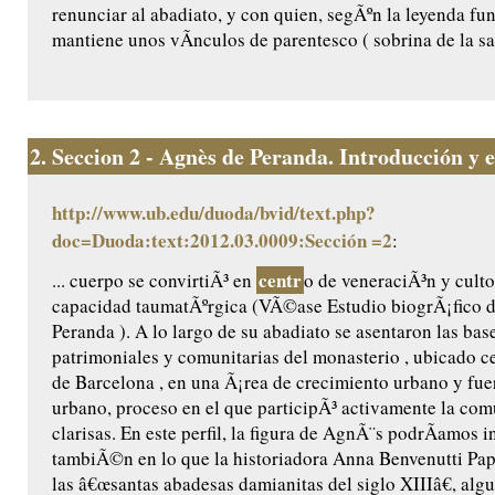
renunciar al abadiato, y con quien, segÃºn la leyenda fu
mantiene unos vÃ­nculos de parentesco ( sobrina de la sant
2.
Seccion 2 - Agnès de Peranda. Introducción y ed
http://www.ub.edu/duoda/bvid/text.php?
doc=Duoda:text:2012.03.0009:Sección =2
:
centr
... cuerpo se convirtiÃ³ en
o de veneraciÃ³n y culto
capacidad taumatÃºrgica (VÃ©ase Estudio biogrÃ¡fico 
Peranda ). A lo largo de su abadiato se asentaron las base
patrimoniales y comunitarias del monasterio , ubicado ce
de Barcelona , en una Ã¡rea de crecimiento urbano y fu
urbano, proceso en el que participÃ³ activamente la co
clarisas. En este perfil, la figura de AgnÃ¨s podrÃ­amos i
tambiÃ©n en lo que la historiadora Anna Benvenutti Pap
las â€œsantas abadesas damianitas del siglo XIIIâ€, algu