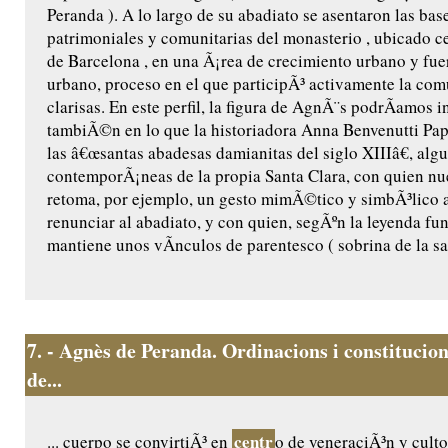
Peranda ). A lo largo de su abadiato se asentaron las base
patrimoniales y comunitarias del monasterio , ubicado ce
de Barcelona , en una Ã¡rea de crecimiento urbano y fu
urbano, proceso en el que participÃ³ activamente la co
clarisas. En este perfil, la figura de AgnÃ¨s podrÃ­amos i
tambiÃ©n en lo que la historiadora Anna Benvenutti Pap
las â€œsantas abadesas damianitas del siglo XIIIâ€, algu
contemporÃ¡neas de la propia Santa Clara, con quien n
retoma, por ejemplo, un gesto mimÃ©tico y simbÃ³lico a
renunciar al abadiato, y con quien, segÃºn la leyenda fu
mantiene unos vÃ­nculos de parentesco ( sobrina de la sant
7.
- Agnès de Peranda. Ordinacions i constitucion
de...
centr
... cuerpo se convirtiÃ³ en
o de veneraciÃ³n y culto