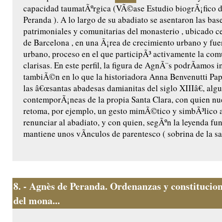
capacidad taumatÃºrgica (VÃ©ase Estudio biogrÃ¡fico 
Peranda ). A lo largo de su abadiato se asentaron las base
patrimoniales y comunitarias del monasterio , ubicado ce
de Barcelona , en una Ã¡rea de crecimiento urbano y fu
urbano, proceso en el que participÃ³ activamente la co
clarisas. En este perfil, la figura de AgnÃ¨s podrÃ­amos i
tambiÃ©n en lo que la historiadora Anna Benvenutti Pap
las â€œsantas abadesas damianitas del siglo XIIIâ€, algu
contemporÃ¡neas de la propia Santa Clara, con quien n
retoma, por ejemplo, un gesto mimÃ©tico y simbÃ³lico a
renunciar al abadiato, y con quien, segÃºn la leyenda fu
mantiene unos vÃ­nculos de parentesco ( sobrina de la sant
8.
- Agnès de Peranda. Ordenanzas y constitucion
del mona...