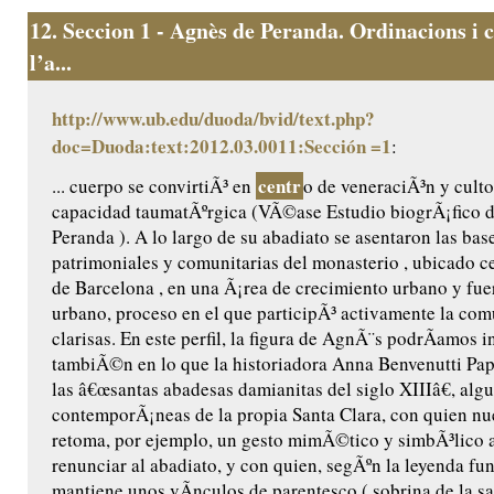
12.
Seccion 1 - Agnès de Peranda. Ordinacions i c
l’a...
http://www.ub.edu/duoda/bvid/text.php?
doc=Duoda:text:2012.03.0011:Sección =1
:
centr
... cuerpo se convirtiÃ³ en
o de veneraciÃ³n y culto
capacidad taumatÃºrgica (VÃ©ase Estudio biogrÃ¡fico 
Peranda ). A lo largo de su abadiato se asentaron las base
patrimoniales y comunitarias del monasterio , ubicado ce
de Barcelona , en una Ã¡rea de crecimiento urbano y fu
urbano, proceso en el que participÃ³ activamente la co
clarisas. En este perfil, la figura de AgnÃ¨s podrÃ­amos i
tambiÃ©n en lo que la historiadora Anna Benvenutti Pap
las â€œsantas abadesas damianitas del siglo XIIIâ€, algu
contemporÃ¡neas de la propia Santa Clara, con quien n
retoma, por ejemplo, un gesto mimÃ©tico y simbÃ³lico a
renunciar al abadiato, y con quien, segÃºn la leyenda fu
mantiene unos vÃ­nculos de parentesco ( sobrina de la sant