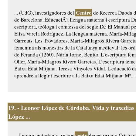
Centre
... (UdG), investigadores del
de Recerca Duoda de
de Barcelona. EducaciÃ³, llengua materna i escriptura D
escriptora, teòloga i comtessa del segle IX: El Manual pel
Elisa Varela Rodríguez. La llengua materna. María-Mila
Garretas. Les Trovadores. María-Milagros Rivera Garreta
femenina als monestirs de la Catalunya medieval: les or
de Peranda (1260). Núria Jornet Benito. L’escriptura f
Oller. María-Milagros Rivera Garretas. L’escriptura femen
Baixa Edat Mitjana. Teresa Vinyoles Vidal. L'educació d
aprendre a llegir i escriure a la Baixa Edat Mitjana. Mª...
19.
- Leonor López de Córdoba. Vida y traxedias
López ...
centr
... Leonor, entretanto, se con
aba en rezar a Cristo c