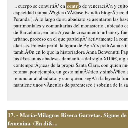
centr
... cuerpo se convirtiÃ³ en
o de veneraciÃ³n y culto
capacidad taumatÃºrgica (VÃ©ase Estudio biogrÃ¡fico 
Peranda ). A lo largo de su abadiato se asentaron las base
patrimoniales y comunitarias del monasterio , ubicado ce
de Barcelona , en una Ã¡rea de crecimiento urbano y fu
urbano, proceso en el que participÃ³ activamente la co
clarisas. En este perfil, la figura de AgnÃ¨s podrÃ­amos i
tambiÃ©n en lo que la historiadora Anna Benvenutti Pap
las â€œsantas abadesas damianitas del siglo XIIIâ€, algu
contemporÃ¡neas de la propia Santa Clara, con quien n
retoma, por ejemplo, un gesto mimÃ©tico y simbÃ³lico a
renunciar al abadiato, y con quien, segÃºn la leyenda fu
mantiene unos vÃ­nculos de parentesco ( sobrina de la sant
17.
- María-Milagros Rivera Garretas. Signos de 
femenina. (En di&...