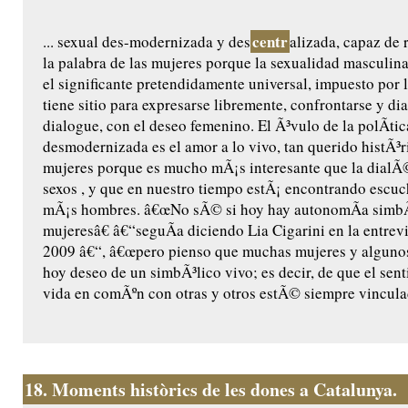
centr
... sexual des-modernizada y des
alizada, capaz de 
la palabra de las mujeres porque la sexualidad masculina
el significante pretendidamente universal, impuesto por l
tiene sitio para expresarse libremente, confrontarse y di
dialogue, con el deseo femenino. El Ã³vulo de la polÃ­tic
desmodernizada es el amor a lo vivo, tan querido histÃ³r
mujeres porque es mucho mÃ¡s interesante que la dialÃ©
sexos , y que en nuestro tiempo estÃ¡ encontrando escuc
mÃ¡s hombres. â€œNo sÃ© si hoy hay autonomÃ­a simbÃ³
mujeresâ€ â€“seguÃ­a diciendo Lia Cigarini en la entrevi
2009 â€“, â€œpero pienso que muchas mujeres y alguno
hoy deseo de un simbÃ³lico vivo; es decir, de que el sent
vida en comÃºn con otras y otros estÃ© siempre vinculad
18.
Moments històrics de les dones a Catalunya.