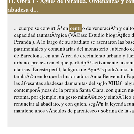
11.
Obra 1 - Agnès de Peranda. Ordenanzas y cons
abadesa d...
centr
... cuerpo se convirtiÃ³ en
o de veneraciÃ³n y culto
capacidad taumatÃºrgica (VÃ©ase Estudio biogrÃ¡fico 
Peranda ). A lo largo de su abadiato se asentaron las base
patrimoniales y comunitarias del monasterio , ubicado ce
de Barcelona , en una Ã¡rea de crecimiento urbano y fu
urbano, proceso en el que participÃ³ activamente la co
clarisas. En este perfil, la figura de AgnÃ¨s podrÃ­amos i
tambiÃ©n en lo que la historiadora Anna Benvenutti Pap
las â€œsantas abadesas damianitas del siglo XIIIâ€, algu
contemporÃ¡neas de la propia Santa Clara, con quien n
retoma, por ejemplo, un gesto mimÃ©tico y simbÃ³lico a
renunciar al abadiato, y con quien, segÃºn la leyenda fu
mantiene unos vÃ­nculos de parentesco ( sobrina de la sant