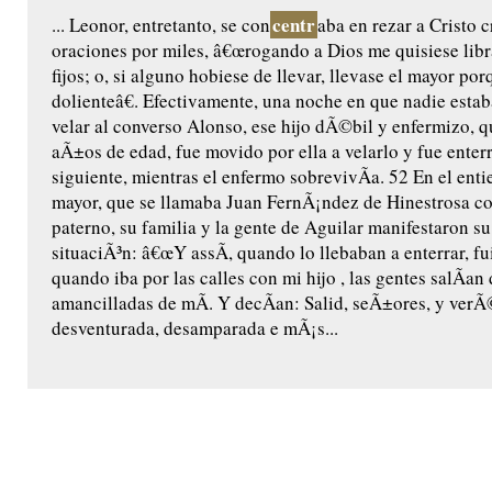
centr
... Leonor, entretanto, se con
aba en rezar a Cristo c
oraciones por miles, â€œrogando a Dios me quisiese libr
fijos; o, si alguno hobiese de llevar, llevase el mayor po
dolienteâ€. Efectivamente, una noche en que nadie estab
velar al converso Alonso, ese hijo dÃ©bil y enfermizo, q
aÃ±os de edad, fue movido por ella a velarlo y fue enterr
siguiente, mientras el enfermo sobrevivÃ­a. 52 En el entie
mayor, que se llamaba Juan FernÃ¡ndez de Hinestrosa c
paterno, su familia y la gente de Aguilar manifestaron su
situaciÃ³n: â€œY assÃ­, quando lo llebaban a enterrar, f
quando iba por las calles con mi hijo , las gentes salÃ­an
amancilladas de mÃ­. Y decÃ­an: Salid, seÃ±ores, y verÃ
desventurada, desamparada e mÃ¡s...