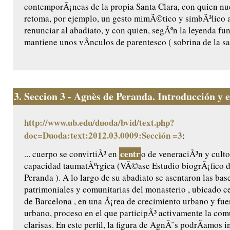
contemporÃ¡neas de la propia Santa Clara, con quien n
retoma, por ejemplo, un gesto mimÃ©tico y simbÃ³lico a
renunciar al abadiato, y con quien, segÃºn la leyenda fu
mantiene unos vÃ­nculos de parentesco ( sobrina de la sant
3.
Seccion 3 - Agnès de Peranda. Introducción y ed
http://www.ub.edu/duoda/bvid/text.php?
doc=Duoda:text:2012.03.0009:Sección =3
:
centr
... cuerpo se convirtiÃ³ en
o de veneraciÃ³n y culto
capacidad taumatÃºrgica (VÃ©ase Estudio biogrÃ¡fico 
Peranda ). A lo largo de su abadiato se asentaron las base
patrimoniales y comunitarias del monasterio , ubicado ce
de Barcelona , en una Ã¡rea de crecimiento urbano y fu
urbano, proceso en el que participÃ³ activamente la co
clarisas. En este perfil, la figura de AgnÃ¨s podrÃ­amos i