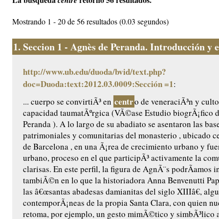
centre
Mostrando 1 - 20 de 56 resultados (0.03 segundos)
1.
Seccion 1 - Agnès de Peranda. Introducción y ed
http://www.ub.edu/duoda/bvid/text.php?
doc=Duoda:text:2012.03.0009:Sección =1
:
centr
... cuerpo se convirtiÃ³ en
o de veneraciÃ³n y culto
capacidad taumatÃºrgica (VÃ©ase Estudio biogrÃ¡fico 
Peranda ). A lo largo de su abadiato se asentaron las base
patrimoniales y comunitarias del monasterio , ubicado ce
de Barcelona , en una Ã¡rea de crecimiento urbano y fu
urbano, proceso en el que participÃ³ activamente la co
clarisas. En este perfil, la figura de AgnÃ¨s podrÃ­amos i
tambiÃ©n en lo que la historiadora Anna Benvenutti Pap
las â€œsantas abadesas damianitas del siglo XIIIâ€, algu
contemporÃ¡neas de la propia Santa Clara, con quien n
retoma, por ejemplo, un gesto mimÃ©tico y simbÃ³lico a