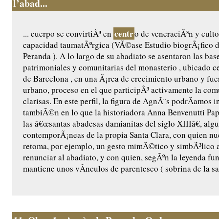
l’abad...
centr
... cuerpo se convirtiÃ³ en
o de veneraciÃ³n y culto
capacidad taumatÃºrgica (VÃ©ase Estudio biogrÃ¡fico 
Peranda ). A lo largo de su abadiato se asentaron las base
patrimoniales y comunitarias del monasterio , ubicado ce
de Barcelona , en una Ã¡rea de crecimiento urbano y fu
urbano, proceso en el que participÃ³ activamente la co
clarisas. En este perfil, la figura de AgnÃ¨s podrÃ­amos i
tambiÃ©n en lo que la historiadora Anna Benvenutti Pap
las â€œsantas abadesas damianitas del siglo XIIIâ€, algu
contemporÃ¡neas de la propia Santa Clara, con quien n
retoma, por ejemplo, un gesto mimÃ©tico y simbÃ³lico a
renunciar al abadiato, y con quien, segÃºn la leyenda fu
mantiene unos vÃ­nculos de parentesco ( sobrina de la sant