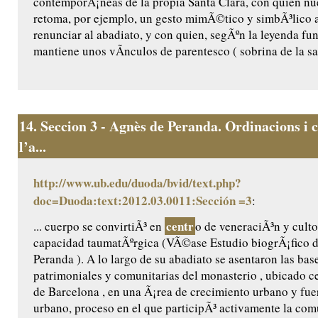
contemporÃ¡neas de la propia Santa Clara, con quien n
retoma, por ejemplo, un gesto mimÃ©tico y simbÃ³lico a
renunciar al abadiato, y con quien, segÃºn la leyenda fu
mantiene unos vÃ­nculos de parentesco ( sobrina de la sant
14.
Seccion 3 - Agnès de Peranda. Ordinacions i c
l’a...
http://www.ub.edu/duoda/bvid/text.php?
doc=Duoda:text:2012.03.0011:Sección =3
:
centr
... cuerpo se convirtiÃ³ en
o de veneraciÃ³n y culto
capacidad taumatÃºrgica (VÃ©ase Estudio biogrÃ¡fico 
Peranda ). A lo largo de su abadiato se asentaron las base
patrimoniales y comunitarias del monasterio , ubicado ce
de Barcelona , en una Ã¡rea de crecimiento urbano y fu
urbano, proceso en el que participÃ³ activamente la co