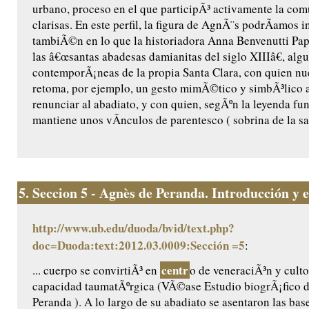
urbano, proceso en el que participÃ³ activamente la co
clarisas. En este perfil, la figura de AgnÃ¨s podrÃ­amos i
tambiÃ©n en lo que la historiadora Anna Benvenutti Pap
las â€œsantas abadesas damianitas del siglo XIIIâ€, algu
contemporÃ¡neas de la propia Santa Clara, con quien n
retoma, por ejemplo, un gesto mimÃ©tico y simbÃ³lico a
renunciar al abadiato, y con quien, segÃºn la leyenda fu
mantiene unos vÃ­nculos de parentesco ( sobrina de la sant
5.
Seccion 5 - Agnès de Peranda. Introducción y ed
http://www.ub.edu/duoda/bvid/text.php?
doc=Duoda:text:2012.03.0009:Sección =5
:
centr
... cuerpo se convirtiÃ³ en
o de veneraciÃ³n y culto
capacidad taumatÃºrgica (VÃ©ase Estudio biogrÃ¡fico 
Peranda ). A lo largo de su abadiato se asentaron las base