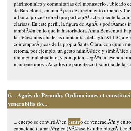
patrimoniales y comunitarias del monasterio , ubicado ce
de Barcelona , en una Ã¡rea de crecimiento urbano y fu
urbano, proceso en el que participÃ³ activamente la co
clarisas. En este perfil, la figura de AgnÃ¨s podrÃ­amos i
tambiÃ©n en lo que la historiadora Anna Benvenutti Pap
las â€œsantas abadesas damianitas del siglo XIIIâ€, algu
contemporÃ¡neas de la propia Santa Clara, con quien n
retoma, por ejemplo, un gesto mimÃ©tico y simbÃ³lico a
renunciar al abadiato, y con quien, segÃºn la leyenda fu
mantiene unos vÃ­nculos de parentesco ( sobrina de la sant
6.
- Agnès de Peranda. Ordinaciones et constituc
venerabilis do...
centr
... cuerpo se convirtiÃ³ en
o de veneraciÃ³n y culto
capacidad taumatÃºrgica (VÃ©ase Estudio biogrÃ¡fico 