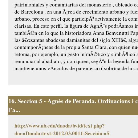
patrimoniales y comunitarias del monasterio , ubicado ce
de Barcelona , en una Ã¡rea de crecimiento urbano y fu
urbano, proceso en el que participÃ³ activamente la co
clarisas. En este perfil, la figura de AgnÃ¨s podrÃ­amos i
tambiÃ©n en lo que la historiadora Anna Benvenutti Pap
las â€œsantas abadesas damianitas del siglo XIIIâ€, algu
contemporÃ¡neas de la propia Santa Clara, con quien n
retoma, por ejemplo, un gesto mimÃ©tico y simbÃ³lico a
renunciar al abadiato, y con quien, segÃºn la leyenda fu
mantiene unos vÃ­nculos de parentesco ( sobrina de la sant
16.
Seccion 5 - Agnès de Peranda. Ordinacions i c
l’a...
http://www.ub.edu/duoda/bvid/text.php?
doc=Duoda:text:2012.03.0011:Sección =5
: