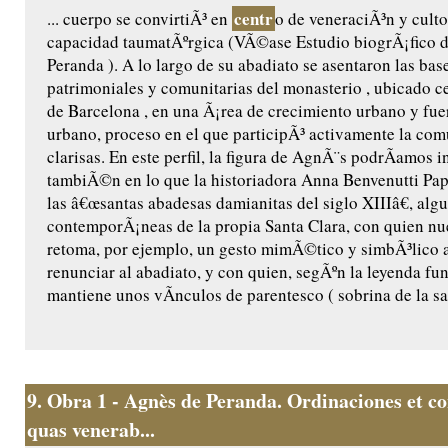
centr
... cuerpo se convirtiÃ³ en
o de veneraciÃ³n y culto
capacidad taumatÃºrgica (VÃ©ase Estudio biogrÃ¡fico 
Peranda ). A lo largo de su abadiato se asentaron las base
patrimoniales y comunitarias del monasterio , ubicado ce
de Barcelona , en una Ã¡rea de crecimiento urbano y fu
urbano, proceso en el que participÃ³ activamente la co
clarisas. En este perfil, la figura de AgnÃ¨s podrÃ­amos i
tambiÃ©n en lo que la historiadora Anna Benvenutti Pap
las â€œsantas abadesas damianitas del siglo XIIIâ€, algu
contemporÃ¡neas de la propia Santa Clara, con quien n
retoma, por ejemplo, un gesto mimÃ©tico y simbÃ³lico a
renunciar al abadiato, y con quien, segÃºn la leyenda fu
mantiene unos vÃ­nculos de parentesco ( sobrina de la sant
9.
Obra 1 - Agnès de Peranda. Ordinaciones et co
quas venerab...