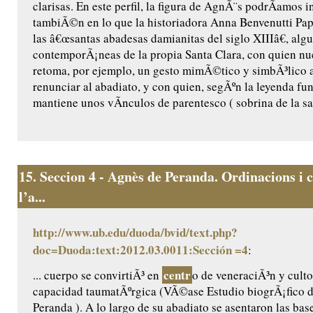
clarisas. En este perfil, la figura de AgnÃ¨s podrÃ­amos i
tambiÃ©n en lo que la historiadora Anna Benvenutti Pap
las â€œsantas abadesas damianitas del siglo XIIIâ€, algu
contemporÃ¡neas de la propia Santa Clara, con quien n
retoma, por ejemplo, un gesto mimÃ©tico y simbÃ³lico a
renunciar al abadiato, y con quien, segÃºn la leyenda fu
mantiene unos vÃ­nculos de parentesco ( sobrina de la sant
15.
Seccion 4 - Agnès de Peranda. Ordinacions i c
l’a...
http://www.ub.edu/duoda/bvid/text.php?
doc=Duoda:text:2012.03.0011:Sección =4
:
centr
... cuerpo se convirtiÃ³ en
o de veneraciÃ³n y culto
capacidad taumatÃºrgica (VÃ©ase Estudio biogrÃ¡fico 
Peranda ). A lo largo de su abadiato se asentaron las base