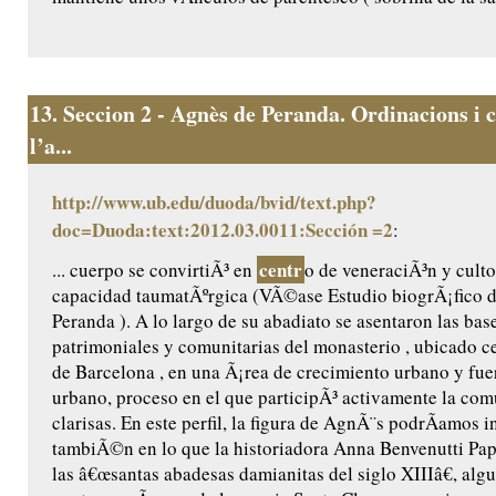
13.
Seccion 2 - Agnès de Peranda. Ordinacions i c
l’a...
http://www.ub.edu/duoda/bvid/text.php?
doc=Duoda:text:2012.03.0011:Sección =2
:
centr
... cuerpo se convirtiÃ³ en
o de veneraciÃ³n y culto
capacidad taumatÃºrgica (VÃ©ase Estudio biogrÃ¡fico 
Peranda ). A lo largo de su abadiato se asentaron las base
patrimoniales y comunitarias del monasterio , ubicado ce
de Barcelona , en una Ã¡rea de crecimiento urbano y fu
urbano, proceso en el que participÃ³ activamente la co
clarisas. En este perfil, la figura de AgnÃ¨s podrÃ­amos i
tambiÃ©n en lo que la historiadora Anna Benvenutti Pap
las â€œsantas abadesas damianitas del siglo XIIIâ€, algu