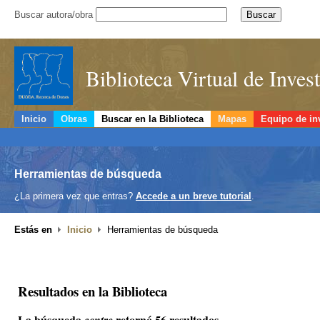
Buscar autora/obra
Biblioteca Virtual de Inve
Inicio
Obras
Buscar en la Biblioteca
Mapas
Equipo de in
Herramientas de búsqueda
¿La primera vez que entras?
Accede a un breve tutorial
.
Estás en
Inicio
Herramientas de búsqueda
Resultados en la Biblioteca
La búsqueda
retornó 56 resultados.