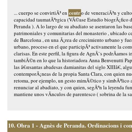
centr
... cuerpo se convirtiÃ³ en
o de veneraciÃ³n y culto
capacidad taumatÃºrgica (VÃ©ase Estudio biogrÃ¡fico 
Peranda ). A lo largo de su abadiato se asentaron las base
patrimoniales y comunitarias del monasterio , ubicado ce
de Barcelona , en una Ã¡rea de crecimiento urbano y fu
urbano, proceso en el que participÃ³ activamente la co
clarisas. En este perfil, la figura de AgnÃ¨s podrÃ­amos i
tambiÃ©n en lo que la historiadora Anna Benvenutti Pap
las â€œsantas abadesas damianitas del siglo XIIIâ€, algu
contemporÃ¡neas de la propia Santa Clara, con quien n
retoma, por ejemplo, un gesto mimÃ©tico y simbÃ³lico a
renunciar al abadiato, y con quien, segÃºn la leyenda fu
mantiene unos vÃ­nculos de parentesco ( sobrina de la sant
10.
Obra 1 - Agnès de Peranda. Ordinacions i con