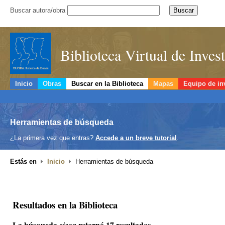
Buscar autora/obra
Biblioteca Virtual de Inve
Inicio
Obras
Buscar en la Biblioteca
Mapas
Equipo de in
Herramientas de búsqueda
¿La primera vez que entras?
Accede a un breve tutorial
.
Estás en
Inicio
Herramientas de búsqueda
Resultados en la Biblioteca
La búsqueda
retornó 17 resultados.