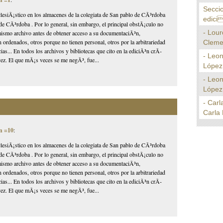
Secci
lesiÃ¡stico en los almacenes de la colegiata de San pablo de CÃ³rdoba
edici
de CÃ³rdoba . Por lo general, sin embargo, el principal obstÃ¡culo no
- Lour
l mismo archivo antes de obtener acceso a su documentaciÃ³n,
 ordenados, otros porque no tienen personal, otros por la arbitrariedad
Cleme
as... En todos los archivos y bibliotecas que cito en la ediciÃ³n crÃ­
- Leo
ez. El que mÃ¡s veces se me negÃ³, fue...
López 
- Leo
López 
- Carl
Carla 
n =10
:
lesiÃ¡stico en los almacenes de la colegiata de San pablo de CÃ³rdoba
de CÃ³rdoba . Por lo general, sin embargo, el principal obstÃ¡culo no
l mismo archivo antes de obtener acceso a su documentaciÃ³n,
 ordenados, otros porque no tienen personal, otros por la arbitrariedad
as... En todos los archivos y bibliotecas que cito en la ediciÃ³n crÃ­
ez. El que mÃ¡s veces se me negÃ³, fue...