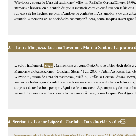
Wieviorka , autora de L'era del testimone ( MilÃ¡n , Raffaello Cortina Editore, 1999
memoria e historia, en el sentido de que la memoria entra en conflicto con la histor
subjetiva de los hechos, pero privÃ¡ndose de contextos mÃ¡s amplios y de una criba
asumido la memoria en las sociedades contemporÃ¡neas, como Jacques Revel (gran hist
3.
- Laura Minguzzi. Luciana Tavernini. Marina Santini. La pratica del
... odio , intolerancia
ciega
. La memoria es, como PlatÃ³n tuvo a bien decir de la es
Memoria e globalizzazione , "Quaderni Storici" 120, 2005 ). AdemÃ¡s, como han obs
Wieviorka , autora de L'era del testimone ( MilÃ¡n , Raffaello Cortina Editore, 1999
memoria e historia, en el sentido de que la memoria entra en conflicto con la histor
subjetiva de los hechos, pero privÃ¡ndose de contextos mÃ¡s amplios y de una criba
asumido la memoria en las sociedades contemporÃ¡neas, como Jacques Revel (gran hist
4.
Seccion 1 - Leonor López de Córdoba. Introducción y edici...
http://www.ub.edu/duoda/bvid/text.php?doc=Duoda:text:2011.02.0001:Secció