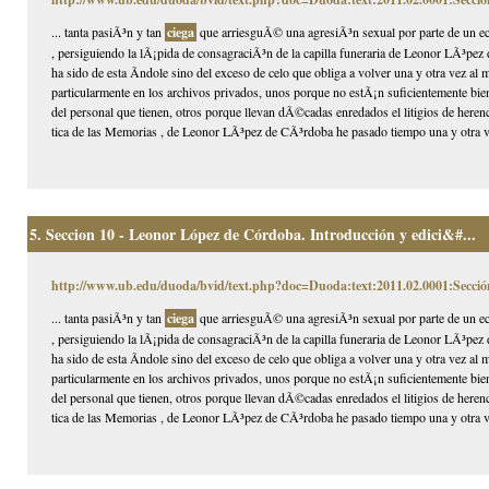
... tanta pasiÃ³n y tan
ciega
que arriesguÃ© una agresiÃ³n sexual por parte de un ec
, persiguiendo la lÃ¡pida de consagraciÃ³n de la capilla funeraria de Leonor LÃ³pez 
ha sido de esta Ã­ndole sino del exceso de celo que obliga a volver una y otra vez a
particularmente en los archivos privados, unos porque no estÃ¡n suficientemente bien
del personal que tienen, otros porque llevan dÃ©cadas enredados el litigios de herenci
tica de las Memorias , de Leonor LÃ³pez de CÃ³rdoba he pasado tiempo una y otra v
5.
Seccion 10 - Leonor López de Córdoba. Introducción y edici&#...
http://www.ub.edu/duoda/bvid/text.php?doc=Duoda:text:2011.02.0001:Secció
... tanta pasiÃ³n y tan
ciega
que arriesguÃ© una agresiÃ³n sexual por parte de un ec
, persiguiendo la lÃ¡pida de consagraciÃ³n de la capilla funeraria de Leonor LÃ³pez 
ha sido de esta Ã­ndole sino del exceso de celo que obliga a volver una y otra vez a
particularmente en los archivos privados, unos porque no estÃ¡n suficientemente bien
del personal que tienen, otros porque llevan dÃ©cadas enredados el litigios de herenci
tica de las Memorias , de Leonor LÃ³pez de CÃ³rdoba he pasado tiempo una y otra v