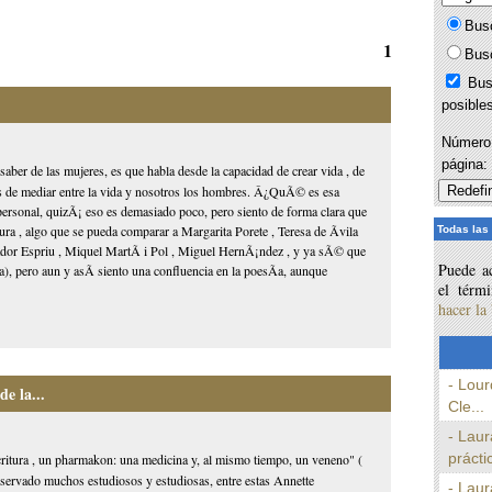
Bus
1
Bus
Bus
posible
Número 
página
 saber de las mujeres, es que habla desde la capacidad de crear vida , de
nos de mediar entre la vida y nosotros los hombres. Â¿QuÃ© es esa
ersonal, quizÃ¡ eso es demasiado poco, pero siento de forma clara que
ura , algo que se pueda comparar a Margarita Porete , Teresa de Ãvila
Todas las
dor Espriu , Miquel MartÃ­ i Pol , Miguel HernÃ¡ndez , y ya sÃ© que
Puede ac
), pero aun y asÃ­ siento una confluencia en la poesÃ­a, aunque
el térm
hacer la
- Lour
e la...
Cle...
- Laur
prácti
critura , un pharmakon: una medicina y, al mismo tiempo, un veneno" (
ervado muchos estudiosos y estudiosas, entre estas Annette
- Laur