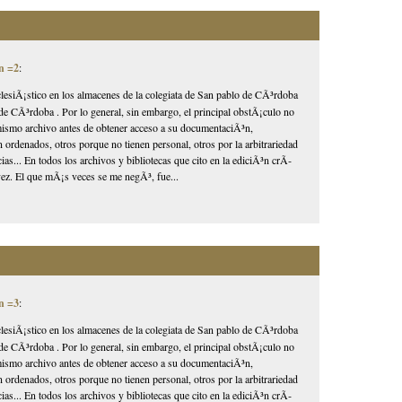
n =2
:
lesiÃ¡stico en los almacenes de la colegiata de San pablo de CÃ³rdoba
de CÃ³rdoba . Por lo general, sin embargo, el principal obstÃ¡culo no
l mismo archivo antes de obtener acceso a su documentaciÃ³n,
 ordenados, otros porque no tienen personal, otros por la arbitrariedad
as... En todos los archivos y bibliotecas que cito en la ediciÃ³n crÃ­
ez. El que mÃ¡s veces se me negÃ³, fue...
n =3
:
lesiÃ¡stico en los almacenes de la colegiata de San pablo de CÃ³rdoba
de CÃ³rdoba . Por lo general, sin embargo, el principal obstÃ¡culo no
l mismo archivo antes de obtener acceso a su documentaciÃ³n,
 ordenados, otros porque no tienen personal, otros por la arbitrariedad
as... En todos los archivos y bibliotecas que cito en la ediciÃ³n crÃ­