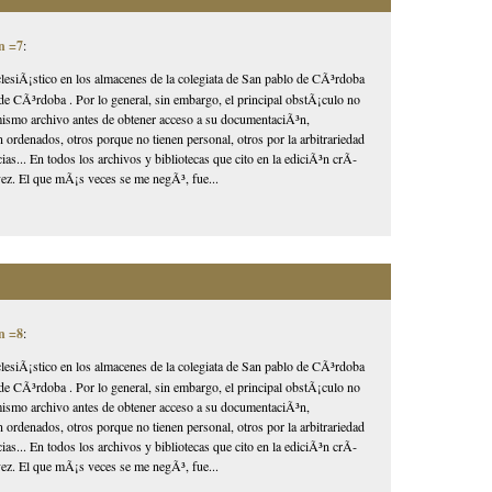
n =7
:
lesiÃ¡stico en los almacenes de la colegiata de San pablo de CÃ³rdoba
de CÃ³rdoba . Por lo general, sin embargo, el principal obstÃ¡culo no
l mismo archivo antes de obtener acceso a su documentaciÃ³n,
 ordenados, otros porque no tienen personal, otros por la arbitrariedad
as... En todos los archivos y bibliotecas que cito en la ediciÃ³n crÃ­
ez. El que mÃ¡s veces se me negÃ³, fue...
n =8
:
lesiÃ¡stico en los almacenes de la colegiata de San pablo de CÃ³rdoba
de CÃ³rdoba . Por lo general, sin embargo, el principal obstÃ¡culo no
l mismo archivo antes de obtener acceso a su documentaciÃ³n,
 ordenados, otros porque no tienen personal, otros por la arbitrariedad
as... En todos los archivos y bibliotecas que cito en la ediciÃ³n crÃ­
ez. El que mÃ¡s veces se me negÃ³, fue...