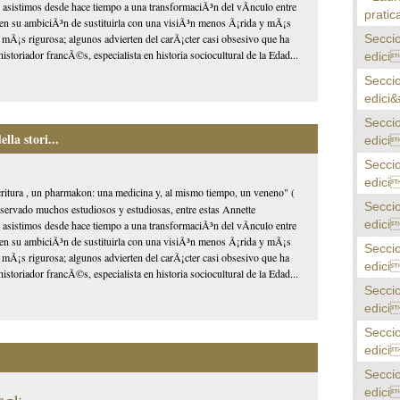
), asistimos desde hace tiempo a una transformaciÃ³n del vÃ­nculo entre
pratica
ia, en su ambiciÃ³n de sustituirla con una visiÃ³n menos Ã¡rida y mÃ¡s
Secci
 mÃ¡s rigurosa; algunos advierten del carÃ¡cter casi obsesivo que ha
oriador francÃ©s, especialista en historia sociocultural de la Edad...
edici
Secci
edici&
Secci
la stori...
edici
Secci
edici
critura , un pharmakon: una medicina y, al mismo tiempo, un veneno" (
Secci
ervado muchos estudiosos y estudiosas, entre estas Annette
edici
), asistimos desde hace tiempo a una transformaciÃ³n del vÃ­nculo entre
ia, en su ambiciÃ³n de sustituirla con una visiÃ³n menos Ã¡rida y mÃ¡s
Secci
 mÃ¡s rigurosa; algunos advierten del carÃ¡cter casi obsesivo que ha
edici
oriador francÃ©s, especialista en historia sociocultural de la Edad...
Secci
edici
Secci
edici
Secci
edici
n =1
: