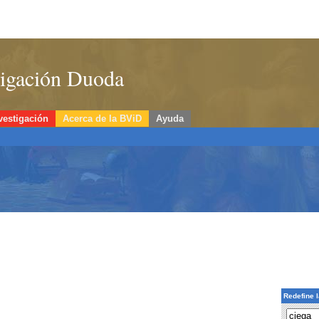
stigación Duoda
vestigación
Acerca de la BViD
Ayuda
Redefine 