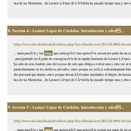
tica de las Memorias , de Leonor LÃ³pez de CÃ³rdoba he pasado tiempo una y otra v
8.
Seccion 4 - Leonor López de Córdoba. Introducción y edici...
http://www.ub.edu/duoda/bvid/text.php?doc=Duoda:text:2011.02.0001:Secció
... tanta pasiÃ³n y tan
ciega
que arriesguÃ© una agresiÃ³n sexual por parte de un ec
, persiguiendo la lÃ¡pida de consagraciÃ³n de la capilla funeraria de Leonor LÃ³pez 
ha sido de esta Ã­ndole sino del exceso de celo que obliga a volver una y otra vez a
particularmente en los archivos privados, unos porque no estÃ¡n suficientemente bien
del personal que tienen, otros porque llevan dÃ©cadas enredados el litigios de herenci
tica de las Memorias , de Leonor LÃ³pez de CÃ³rdoba he pasado tiempo una y otra v
9.
Seccion 5 - Leonor López de Córdoba. Introducción y edici...
http://www.ub.edu/duoda/bvid/text.php?doc=Duoda:text:2011.02.0001:Secció
... tanta pasiÃ³n y tan
ciega
que arriesguÃ© una agresiÃ³n sexual por parte de un ec