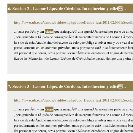
6.
Seccion 2 - Leonor López de Córdoba. Introducción y edici...
http://www.ub.edu/duoda/bvid/text.php?doc=Duoda:text:2011.02.0001:Secció
... tanta pasiÃ³n y tan
ciega
que arriesguÃ© una agresiÃ³n sexual por parte de un ec
, persiguiendo la lÃ¡pida de consagraciÃ³n de la capilla funeraria de Leonor LÃ³pez 
ha sido de esta Ã­ndole sino del exceso de celo que obliga a volver una y otra vez a
particularmente en los archivos privados, unos porque no estÃ¡n suficientemente bien
del personal que tienen, otros porque llevan dÃ©cadas enredados el litigios de herenci
tica de las Memorias , de Leonor LÃ³pez de CÃ³rdoba he pasado tiempo una y otra v
7.
Seccion 3 - Leonor López de Córdoba. Introducción y edici...
http://www.ub.edu/duoda/bvid/text.php?doc=Duoda:text:2011.02.0001:Secció
... tanta pasiÃ³n y tan
ciega
que arriesguÃ© una agresiÃ³n sexual por parte de un ec
, persiguiendo la lÃ¡pida de consagraciÃ³n de la capilla funeraria de Leonor LÃ³pez 
ha sido de esta Ã­ndole sino del exceso de celo que obliga a volver una y otra vez a
particularmente en los archivos privados, unos porque no estÃ¡n suficientemente bien
del personal que tienen, otros porque llevan dÃ©cadas enredados el litigios de herenci