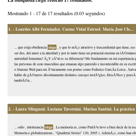
ciega
Mostrando 1 - 17 de 17 resultados (0.03 segundos)
1.
- Lourdes Albi Fernández. Carme Vidal Estruel. María José Cle...
... que exija obediencia
ciega
, y que lo mÃ¡s atractivo y trascendental que tiene, ese
ser dos, del amor a la alteridad y por lo tanto tiene un potencial enorme en tÃ©rmi
autoridad femenina? Â¿Y cÃºal es su diferencia? Me fundamento en mi experiencia p
las personas de sexo masculino que emanan algo parecido e incontestable en su escrit
o Simone Weil para mi Ãºnicamente son poetas como Federico GarcÃ­a Lorca , Salva
hablo de gÃ©neros absolutamente distintos (ensayo teolÃ³gico, filosÃ³fico y poesÃ­a
tambiÃ©n...
2.
- Laura Minguzzi. Luciana Tavernini. Marina Santini. La práctica d
... odio , intolerancia
ciega
. La memoria es, como PlatÃ³n tuvo a bien decir de la es
Memoria e globalizzazione , "Quaderni Storici" 120, 2005 ). AdemÃ¡s, como han obs