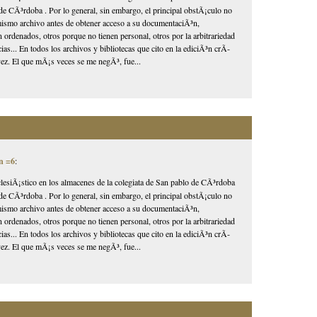
de CÃ³rdoba . Por lo general, sin embargo, el principal obstÃ¡culo no
l mismo archivo antes de obtener acceso a su documentaciÃ³n,
 ordenados, otros porque no tienen personal, otros por la arbitrariedad
as... En todos los archivos y bibliotecas que cito en la ediciÃ³n crÃ­
ez. El que mÃ¡s veces se me negÃ³, fue...
n =6
:
lesiÃ¡stico en los almacenes de la colegiata de San pablo de CÃ³rdoba
de CÃ³rdoba . Por lo general, sin embargo, el principal obstÃ¡culo no
l mismo archivo antes de obtener acceso a su documentaciÃ³n,
 ordenados, otros porque no tienen personal, otros por la arbitrariedad
as... En todos los archivos y bibliotecas que cito en la ediciÃ³n crÃ­
ez. El que mÃ¡s veces se me negÃ³, fue...