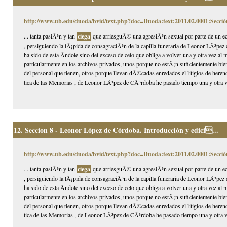
http://www.ub.edu/duoda/bvid/text.php?doc=Duoda:text:2011.02.0001:Secció
... tanta pasiÃ³n y tan
ciega
que arriesguÃ© una agresiÃ³n sexual por parte de un ec
, persiguiendo la lÃ¡pida de consagraciÃ³n de la capilla funeraria de Leonor LÃ³pez 
ha sido de esta Ã­ndole sino del exceso de celo que obliga a volver una y otra vez a
particularmente en los archivos privados, unos porque no estÃ¡n suficientemente bien
del personal que tienen, otros porque llevan dÃ©cadas enredados el litigios de herenci
tica de las Memorias , de Leonor LÃ³pez de CÃ³rdoba he pasado tiempo una y otra v
12.
Seccion 8 - Leonor López de Córdoba. Introducción y edici...
http://www.ub.edu/duoda/bvid/text.php?doc=Duoda:text:2011.02.0001:Secció
... tanta pasiÃ³n y tan
ciega
que arriesguÃ© una agresiÃ³n sexual por parte de un ec
, persiguiendo la lÃ¡pida de consagraciÃ³n de la capilla funeraria de Leonor LÃ³pez 
ha sido de esta Ã­ndole sino del exceso de celo que obliga a volver una y otra vez a
particularmente en los archivos privados, unos porque no estÃ¡n suficientemente bien
del personal que tienen, otros porque llevan dÃ©cadas enredados el litigios de herenci
tica de las Memorias , de Leonor LÃ³pez de CÃ³rdoba he pasado tiempo una y otra v