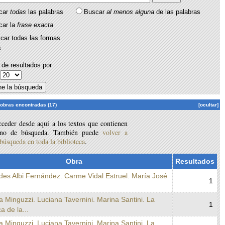
car
todas
las palabras
Buscar
al menos alguna
de las palabras
car la
frase exacta
car todas las formas
s
de resultados por
:
 obras encontradas (17)
[ocultar]
ceder desde aquí a los textos que contienen
ino de búsqueda. También puede
volver a
 búsqueda en toda la biblioteca
.
Obra
Resultados
des Albi Fernández. Carme Vidal Estruel. María José
1
a Minguzzi. Luciana Tavernini. Marina Santini. La
1
ca de la...
a Minguzzi. Luciana Tavernini. Marina Santini. La