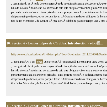
, persiguiendo la lÃ¡pida de consagraciÃ³n de la capilla funeraria de Leonor LÃ³pez 
ha sido de esta Ã­ndole sino del exceso de celo que obliga a volver una y otra vez a
particularmente en los archivos privados, unos porque no estÃ¡n suficientemente bien
del personal que tienen, otros porque llevan dÃ©cadas enredados el litigios de herenci
tica de las Memorias , de Leonor LÃ³pez de CÃ³rdoba he pasado tiempo una y otra v
10.
Seccion 6 - Leonor López de Córdoba. Introducción y edici...
http://www.ub.edu/duoda/bvid/text.php?doc=Duoda:text:2011.02.0001:Secció
... tanta pasiÃ³n y tan
ciega
que arriesguÃ© una agresiÃ³n sexual por parte de un ec
, persiguiendo la lÃ¡pida de consagraciÃ³n de la capilla funeraria de Leonor LÃ³pez 
ha sido de esta Ã­ndole sino del exceso de celo que obliga a volver una y otra vez a
particularmente en los archivos privados, unos porque no estÃ¡n suficientemente bien
del personal que tienen, otros porque llevan dÃ©cadas enredados el litigios de herenci
tica de las Memorias , de Leonor LÃ³pez de CÃ³rdoba he pasado tiempo una y otra v
11.
Seccion 7 - Leonor López de Córdoba. Introducción y edici...