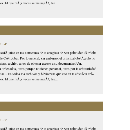
ez. El que mÃ¡s veces se me negÃ³, fue...
n =4
:
lesiÃ¡stico en los almacenes de la colegiata de San pablo de CÃ³rdoba
de CÃ³rdoba . Por lo general, sin embargo, el principal obstÃ¡culo no
l mismo archivo antes de obtener acceso a su documentaciÃ³n,
 ordenados, otros porque no tienen personal, otros por la arbitrariedad
as... En todos los archivos y bibliotecas que cito en la ediciÃ³n crÃ­
ez. El que mÃ¡s veces se me negÃ³, fue...
n =5
:
lesiÃ¡stico en los almacenes de la colegiata de San pablo de CÃ³rdoba