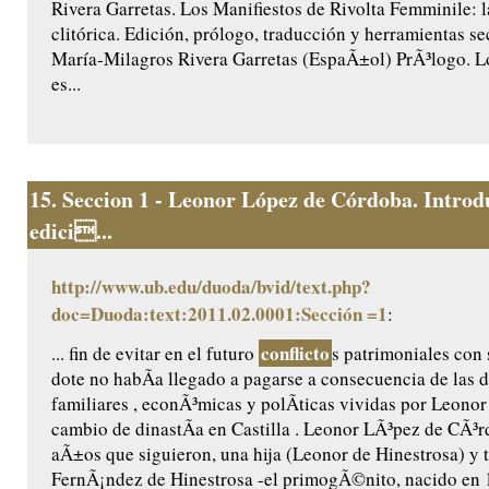
Rivera Garretas. Los Manifiestos de Rivolta Femminile: 
clitórica. Edición, prólogo, traducción y herramientas s
María-Milagros Rivera Garretas (EspaÃ±ol) PrÃ³logo. L
es...
15.
Seccion 1 - Leonor López de Córdoba. Introd
edici...
http://www.ub.edu/duoda/bvid/text.php?
doc=Duoda:text:2011.02.0001:Sección =1
:
conflicto
... fin de evitar en el futuro
s patrimoniales con 
dote no habÃ­a llegado a pagarse a consecuencia de las d
familiares , econÃ³micas y polÃ­ticas vividas por Leonor 
cambio de dinastÃ­a en Castilla . Leonor LÃ³pez de CÃ³r
aÃ±os que siguieron, una hija (Leonor de Hinestrosa) y t
FernÃ¡ndez de Hinestrosa -el primogÃ©nito, nacido en 