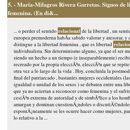
5.
- María-Milagros Rivera Garretas. Signos de l
femenina. (En di&...
relacional
... o perder el sentido
de la libertad , un senti
europea premoderna habÃ­a sabido valorar y atesorar, y 
relacio
distingue a la libertad femenina , que es libertad
individualista. Sin determinismo alguno, ya que el ser mu
siendo un hecho a un tiempo (e inseparablemente) recib
recreado por la propia elecciÃ³n, elecciÃ³n que se repite
otra vez a lo largo de la vida . Hoy, concluida la postmo
final del patriarcado , bastantes mujeres occidentales (la
igualdad o unidad de los sexos ) se debaten entre una li
que ya no aciertan a reconocer como femenina y el sufri
cesiÃ³n extrema de autoridad y de simbÃ³lico a los homb
amargan y dominan cuestionÃ¡ndoles o discutiÃ©ndoles
espontÃ¡neamente se les ocurre hacer como mujeres, pa
lo relativo a la ...