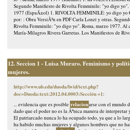
Segundo Manifiesto de Rivolta Femminile: "yo digo yo"
1977 (EspaÃ±ol) 1. RIVOLTA FEMMINILE: yo digo yo C
por: : Obra VersiÃ³n en PDF Carla Lonzi y otras. Segund
Rivolta Femminile: "yo digo yo". Roma, marzo 1977. Al 
María-Milagros Rivera Garretas. Los Manifiestos de Rivol
12.
Seccion 1 - Luisa Muraro. Feminismo y políti
mujeres.
http://www.ub.edu/duoda/bvid/text.php?
doc=Duoda:text:2012.04.0003:Sección =1
:
relacion
... evidencia que es posible
arse con el mundo d
dado que el poder no es la Ãºnica manera de interpretar y
El patriarcado nunca lo ha ocupado todo, ya que a lo larg
ha habido muchas mujeres y algunos hombres que no h