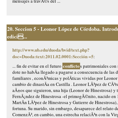
mensajes a travÃ©s del ...
20.
Seccion 5 - Leonor López de Córdoba. Introd
edici...
http://www.ub.edu/duoda/bvid/text.php?
doc=Duoda:text:2011.02.0001:Sección =5
:
conflicto
... fin de evitar en el futuro
s patrimoniales con 
dote no habÃ­a llegado a pagarse a consecuencia de las d
familiares , econÃ³micas y polÃ­ticas vividas por Leonor 
cambio de dinastÃ­a en Castilla . Leonor LÃ³pez de CÃ³r
aÃ±os que siguieron, una hija (Leonor de Hinestrosa) y t
FernÃ¡ndez de Hinestrosa -el primogÃ©nito, nacido en 
MartÃ­n LÃ³pez de Hinestrosa y Gutierre de Hinestrosa),
fortuna. Su marido, sin embargo, desaparece del relato d
ComenzÃ³, en cambio, una estrecha relaciÃ³n con la Virg