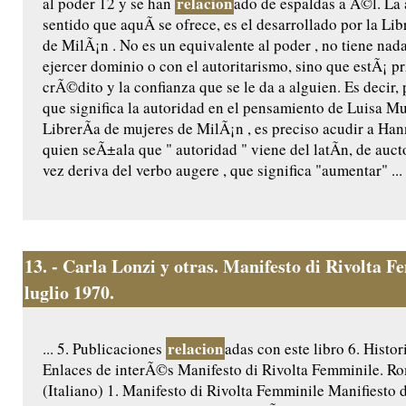
relacion
al poder 12 y se han
ado de espaldas a Ã©l. La a
sentido que aquÃ­ se ofrece, es el desarrollado por la Li
de MilÃ¡n . No es un equivalente al poder , no tiene nad
ejercer dominio o con el autoritarismo, sino que estÃ¡ p
crÃ©dito y la confianza que se le da a alguien. Es decir,
que significa la autoridad en el pensamiento de Luisa Mu
LibrerÃ­a de mujeres de MilÃ¡n , es preciso acudir a Han
quien seÃ±ala que " autoridad " viene del latÃ­n, de aucto
vez deriva del verbo augere , que significa "aumentar" ...
13.
- Carla Lonzi y otras. Manifesto di Rivolta 
luglio 1970.
relacion
... 5. Publicaciones
adas con este libro 6. Histor
Enlaces de interÃ©s Manifesto di Rivolta Femminile. Ro
(Italiano) 1. Manifesto di Rivolta Femminile Manifiesto 