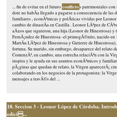
conflicto
... fin de evitar en el futuro
s patrimoniales con 
dote no habÃ­a llegado a pagarse a consecuencia de las d
familiares , econÃ³micas y polÃ­ticas vividas por Leonor 
cambio de dinastÃ­a en Castilla . Leonor LÃ³pez de CÃ³r
aÃ±os que siguieron, una hija (Leonor de Hinestrosa) y t
FernÃ¡ndez de Hinestrosa -el primogÃ©nito, nacido en 
MartÃ­n LÃ³pez de Hinestrosa y Gutierre de Hinestrosa),
fortuna. Su marido, sin embargo, desaparece del relato d
ComenzÃ³, en cambio, una estrecha relaciÃ³n con la Virg
inspira y le ayuda en sus asuntos econÃ³micos y familiare
pÃ¡ginas que quedan de relato, la Virgen aparecerÃ¡ ci
colaborando en los negocios de la protagonista: la Virge
mensajes a travÃ©s del ...
18.
Seccion 3 - Leonor López de Córdoba. Introd
edici...