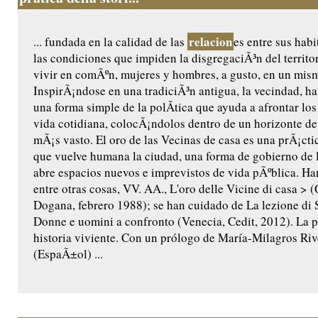
relacion
... fundada en la calidad de las
es entre sus hab
las condiciones que impiden la disgregaciÃ³n del territo
vivir en comÃºn, mujeres y hombres, a gusto, en un mis
InspirÃ¡ndose en una tradiciÃ³n antigua, la vecindad, h
una forma simple de la polÃ­tica que ayuda a afrontar lo
vida cotidiana, colocÃ¡ndolos dentro de un horizonte de
mÃ¡s vasto. El oro de las Vecinas de casa es una prÃ¡ct
que vuelve humana la ciudad, una forma de gobierno de l
abre espacios nuevos e imprevistos de vida pÃºblica. Ha
entre otras cosas, VV. AA., L'oro delle Vicine di casa > 
Dogana, febrero 1988); se han cuidado de La lezione di 
Donne e uomini a confronto (Venecia, Cedit, 2012). La p
historia viviente. Con un prólogo de María-Milagros Riv
(EspaÃ±ol) ...