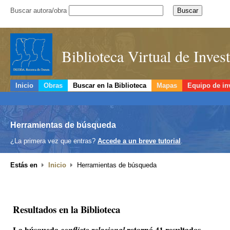
Buscar autora/obra
Biblioteca Virtual de Inve
Inicio
Obras
Buscar en la Biblioteca
Mapas
Equipo de in
Herramientas de búsqueda
¿La primera vez que entras?
Accede a un breve tutorial
.
Estás en
Inicio
Herramientas de búsqueda
Resultados en la Biblioteca
La búsqueda
retornó 41 resultados.