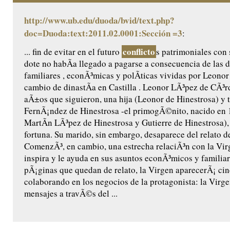
http://www.ub.edu/duoda/bvid/text.php?
doc=Duoda:text:2011.02.0001:Sección =3
:
conflicto
... fin de evitar en el futuro
s patrimoniales con 
dote no habÃ­a llegado a pagarse a consecuencia de las d
familiares , econÃ³micas y polÃ­ticas vividas por Leonor 
cambio de dinastÃ­a en Castilla . Leonor LÃ³pez de CÃ³r
aÃ±os que siguieron, una hija (Leonor de Hinestrosa) y t
FernÃ¡ndez de Hinestrosa -el primogÃ©nito, nacido en 
MartÃ­n LÃ³pez de Hinestrosa y Gutierre de Hinestrosa),
fortuna. Su marido, sin embargo, desaparece del relato d
ComenzÃ³, en cambio, una estrecha relaciÃ³n con la Virg
inspira y le ayuda en sus asuntos econÃ³micos y familiare
pÃ¡ginas que quedan de relato, la Virgen aparecerÃ¡ ci
colaborando en los negocios de la protagonista: la Virge
mensajes a travÃ©s del ...