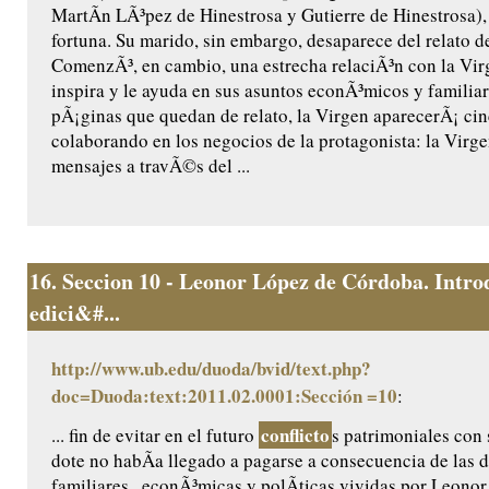
MartÃ­n LÃ³pez de Hinestrosa y Gutierre de Hinestrosa),
fortuna. Su marido, sin embargo, desaparece del relato d
ComenzÃ³, en cambio, una estrecha relaciÃ³n con la Virg
inspira y le ayuda en sus asuntos econÃ³micos y familiare
pÃ¡ginas que quedan de relato, la Virgen aparecerÃ¡ ci
colaborando en los negocios de la protagonista: la Virge
mensajes a travÃ©s del ...
16.
Seccion 10 - Leonor López de Córdoba. Intro
edici&#...
http://www.ub.edu/duoda/bvid/text.php?
doc=Duoda:text:2011.02.0001:Sección =10
:
conflicto
... fin de evitar en el futuro
s patrimoniales con 
dote no habÃ­a llegado a pagarse a consecuencia de las d
familiares , econÃ³micas y polÃ­ticas vividas por Leonor 