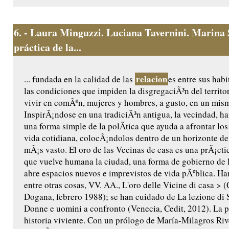
6.
- Laura Minguzzi. Luciana Tavernini. Marina 
práctica de la...
relacion
... fundada en la calidad de las
es entre sus hab
las condiciones que impiden la disgregaciÃ³n del territo
vivir en comÃºn, mujeres y hombres, a gusto, en un mis
InspirÃ¡ndose en una tradiciÃ³n antigua, la vecindad, h
una forma simple de la polÃ­tica que ayuda a afrontar lo
vida cotidiana, colocÃ¡ndolos dentro de un horizonte de
mÃ¡s vasto. El oro de las Vecinas de casa es una prÃ¡ct
que vuelve humana la ciudad, una forma de gobierno de l
abre espacios nuevos e imprevistos de vida pÃºblica. Ha
entre otras cosas, VV. AA., L'oro delle Vicine di casa > 
Dogana, febrero 1988); se han cuidado de La lezione di 
Donne e uomini a confronto (Venecia, Cedit, 2012). La p
historia viviente. Con un prólogo de María-Milagros Riv