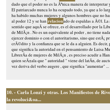
dado que el poder no es la Ãºnica manera de interpretar y
El patriarcado nunca lo ha ocupado todo, ya que a lo larg
ha habido muchas mujeres y algunos hombres que no h
relacion
al poder 12 y se han
ado de espaldas a Ã©l. La a
sentido que aquÃ­ se ofrece, es el desarrollado por la Li
de MilÃ¡n . No es un equivalente al poder , no tiene nad
ejercer dominio o con el autoritarismo, sino que estÃ¡ p
crÃ©dito y la confianza que se le da a alguien. Es decir,
que significa la autoridad en el pensamiento de Luisa Mu
LibrerÃ­a de mujeres de MilÃ¡n , es preciso acudir a Han
quien seÃ±ala que " autoridad " viene del latÃ­n, de aucto
vez deriva del verbo augere , que significa "aumentar" ...
10.
- Carla Lonzi y otras. Los Manifiestos de Riv
la revoluci&oa...