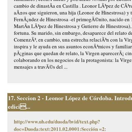
cambio de dinastÃ­a en Castilla . Leonor LÃ³pez de CÃ³r
aÃ±os que siguieron, una hija (Leonor de Hinestrosa) y t
FernÃ¡ndez de Hinestrosa -el primogÃ©nito, nacido en 
MartÃ­n LÃ³pez de Hinestrosa y Gutierre de Hinestrosa),
fortuna. Su marido, sin embargo, desaparece del relato d
ComenzÃ³, en cambio, una estrecha relaciÃ³n con la Virg
inspira y le ayuda en sus asuntos econÃ³micos y familiare
pÃ¡ginas que quedan de relato, la Virgen aparecerÃ¡ ci
colaborando en los negocios de la protagonista: la Virge
mensajes a travÃ©s del ...
17.
Seccion 2 - Leonor López de Córdoba. Introd
edici...
http://www.ub.edu/duoda/bvid/text.php?
doc=Duoda:text:2011.02.0001:Sección =2
: