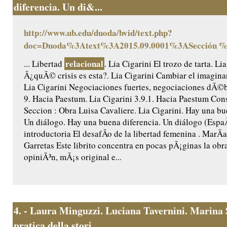
diferencia. Un di&...
http://www.ub.edu/duoda/bvid/text.php?
doc=Duoda%3Atext%3A2015.09.0001%3ASección 
relacional
... Libertad
. Lia Cigarini El trozo de tarta. Li
Â¿quÃ© crisis es esta?. Lia Cigarini Cambiar el imagina
Lia Cigarini Negociaciones fuertes, negociaciones dÃ©bi
9. Hacia Paestum. Lia Cigarini 3.9.1. Hacia Paestum Cons
Seccion : Obra Luisa Cavaliere. Lia Cigarini. Hay una bu
Un diálogo. Hay una buena diferencia. Un diálogo (Esp
introductoria El desafÃ­o de la libertad femenina . MarÃ
Garretas Este librito concentra en pocas pÃ¡ginas la obra
opiniÃ³n, mÃ¡s original e...
4.
- Laura Minguzzi. Luciana Tavernini. Marina 
pratica della stori...