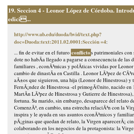
19.
Seccion 4 - Leonor López de Córdoba. Introd
edici...
http://www.ub.edu/duoda/bvid/text.php?
doc=Duoda:text:2011.02.0001:Sección =4
:
conflicto
... fin de evitar en el futuro
s patrimoniales con 
dote no habÃ­a llegado a pagarse a consecuencia de las d
familiares , econÃ³micas y polÃ­ticas vividas por Leonor 
cambio de dinastÃ­a en Castilla . Leonor LÃ³pez de CÃ³r
aÃ±os que siguieron, una hija (Leonor de Hinestrosa) y t
FernÃ¡ndez de Hinestrosa -el primogÃ©nito, nacido en 
MartÃ­n LÃ³pez de Hinestrosa y Gutierre de Hinestrosa),
fortuna. Su marido, sin embargo, desaparece del relato d
ComenzÃ³, en cambio, una estrecha relaciÃ³n con la Virg
inspira y le ayuda en sus asuntos econÃ³micos y familiare
pÃ¡ginas que quedan de relato, la Virgen aparecerÃ¡ ci
colaborando en los negocios de la protagonista: la Virge