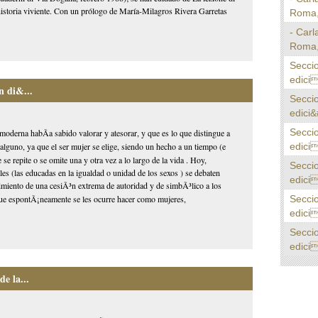
historia viviente. Con un prólogo de María-Milagros Rivera Garretas
Roma, 
- Carl
Roma, 
Secci
edici
n di&...
Secci
edici&
Secci
emoderna habÃ­a sabido valorar y atesorar, y que es lo que distingue a
edici
 alguno, ya que el ser mujer se elige, siendo un hecho a un tiempo (e
se repite o se omite una y otra vez a lo largo de la vida . Hoy,
Secci
les (las educadas en la igualdad o unidad de los sexos ) se debaten
edici
imiento de una cesiÃ³n extrema de autoridad y de simbÃ³lico a los
Secci
ue espontÃ¡neamente se les ocurre hacer como mujeres,
edici
Secci
edici
e la...