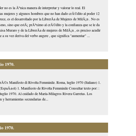
r no es la Ãºnica manera de interpretar y valorar lo real. El
uchas mujeres y algunos hombres que no han dado crÃ©dito al poder 12
rece, es el desarrollado por la LibrerÃ­a de Mujeres de MilÃ¡n . No es
rismo, sino que estÃ¡ prÃ³ximo al crÃ©dito y la confianza que se le da
Luisa Muraro y de la LibrerÃ­a de mujeres de MilÃ¡n , es preciso acudir
e a su vez deriva del verbo augere , que significa "aumentar" ...
io 1970.
nterÃ©s Manifesto di Rivolta Femminile. Roma, luglio 1970 (Italiano) 1.
EspaÃ±ol) 1. Manifiesto de Rivolta Femminile Consultar texto por: :
luglio 1970. Al cuidado de María-Milagros Rivera Garretas. Los
ón y herramientas secundarias de...
io 1970.