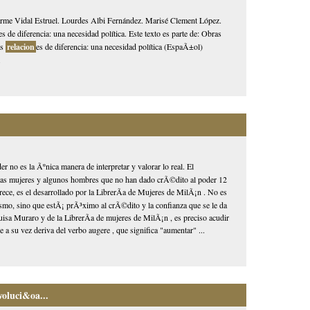
 Carme Vidal Estruel. Lourdes Albi Fernández. Marisé Clement López.
es de diferencia: una necesidad política. Este texto es parte de: Obras
as
relacion
es de diferencia: una necesidad política (EspaÃ±ol)
.
r no es la Ãºnica manera de interpretar y valorar lo real. El
uchas mujeres y algunos hombres que no han dado crÃ©dito al poder 12
rece, es el desarrollado por la LibrerÃ­a de Mujeres de MilÃ¡n . No es
rismo, sino que estÃ¡ prÃ³ximo al crÃ©dito y la confianza que se le da
Luisa Muraro y de la LibrerÃ­a de mujeres de MilÃ¡n , es preciso acudir
e a su vez deriva del verbo augere , que significa "aumentar" ...
voluci&oa...