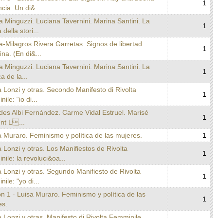
1
ncia. Un di&...
a Minguzzi. Luciana Tavernini. Marina Santini. La
1
 della stori...
a-Milagros Rivera Garretas. Signos de libertad
1
na. (En di&...
a Minguzzi. Luciana Tavernini. Marina Santini. La
1
ca de la...
a Lonzi y otras. Secondo Manifesto di Rivolta
1
ile: “io di...
des Albi Fernández. Carme Vidal Estruel. Marisé
1
nt L...
a Muraro. Feminismo y política de las mujeres.
1
a Lonzi y otras. Los Manifiestos de Rivolta
1
ile: la revoluci&oa...
a Lonzi y otras. Segundo Manifiesto de Rivolta
1
ile: "yo di...
n 1 - Luisa Muraro. Feminismo y política de las
1
es.
a Lonzi y otras. Manifesto di Rivolta Femminile.