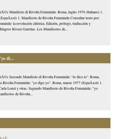
nterÃ©s Manifesto di Rivolta Femminile. Roma, luglio 1970 (Italiano) 1.
(EspaÃ±ol) 1. Manifiesto de Rivolta Femminile Consultar texto por:
inile: la revolución clitórica. Edición, prólogo, traducción y
lagros Rivera Garretas. Los Manifiestos de...
yo di...
interÃ©s Secondo Manifesto di Rivolta Femminile: “io dico io”. Roma,
 Rivolta Femminile: "yo digo yo". Roma, marzo 1977 (EspaÃ±ol) 1.
la Lonzi y otras. Segundo Manifiesto de Rivolta Femminile: "yo
ifiestos de Rivolta...
n =1
: