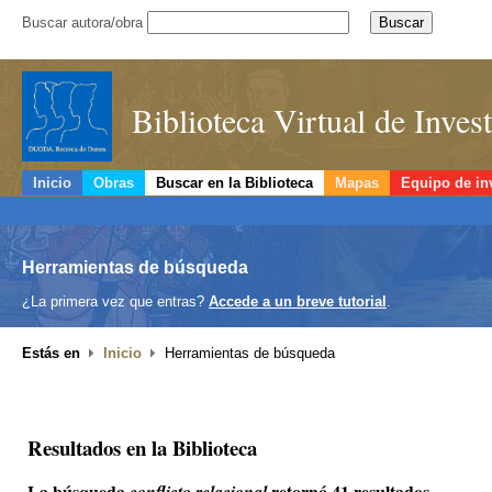
Buscar autora/obra
Biblioteca Virtual de Inve
Inicio
Obras
Buscar en la Biblioteca
Mapas
Equipo de in
Herramientas de búsqueda
¿La primera vez que entras?
Accede a un breve tutorial
.
Estás en
Inicio
Herramientas de búsqueda
Resultados en la Biblioteca
La búsqueda
retornó 41 resultados.