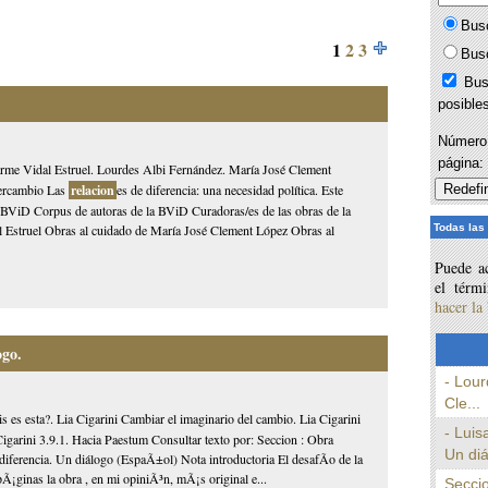
Bus
1
2
3
Bus
Bus
posible
Número 
página
 Carme Vidal Estruel. Lourdes Albi Fernández. María José Clement
ntercambio Las
relacion
es de diferencia: una necesidad política. Este
la BViD Corpus de autoras de la BViD Curadoras/es de las obras de la
Todas las
 Estruel Obras al cuidado de María José Clement López Obras al
Puede ac
el térm
hacer la
ogo.
- Lour
Cle...
is es esta?. Lia Cigarini Cambiar el imaginario del cambio. Lia Cigarini
- Luis
igarini 3.9.1. Hacia Paestum Consultar texto por: Seccion : Obra
Un diá
diferencia. Un diálogo (EspaÃ±ol) Nota introductoria El desafÃ­o de la
Ã¡ginas la obra , en mi opiniÃ³n, mÃ¡s original e...
Seccio