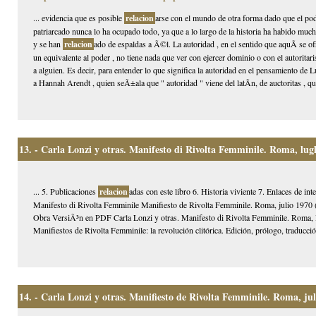
... evidencia que es posible
relacion
arse con el mundo de otra forma dado que el pode
patriarcado nunca lo ha ocupado todo, ya que a lo largo de la historia ha habido m
y se han
relacion
ado de espaldas a Ã©l. La autoridad , en el sentido que aquÃ­ se of
un equivalente al poder , no tiene nada que ver con ejercer dominio o con el autorita
a alguien. Es decir, para entender lo que significa la autoridad en el pensamiento de 
a Hannah Arendt , quien seÃ±ala que " autoridad " viene del latÃ­n, de auctoritas , qu
13.
- Carla Lonzi y otras. Manifesto di Rivolta Femminile. Roma, lugl
... 5. Publicaciones
relacion
adas con este libro 6. Historia viviente 7. Enlaces de i
Manifesto di Rivolta Femminile Manifiesto de Rivolta Femminile. Roma, julio 1970 (
Obra VersiÃ³n en PDF Carla Lonzi y otras. Manifesto di Rivolta Femminile. Roma, 
Manifiestos de Rivolta Femminile: la revolución clitórica. Edición, prólogo, traducci
14.
- Carla Lonzi y otras. Manifiesto de Rivolta Femminile. Roma, jul