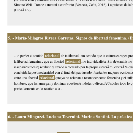
Simone Weil . Donne e uomini a confronto (Venecia, Cedit, 2012). La práctica de la 
(EspaÃ±ol) ...
5.
- María-Milagros Rivera Garretas. Signos de libertad femenina. (E
... o perder el sentido
relacional
de la libertad , un sentido que la cultura europea pr
la libertad femenina , que es libertad
relacional
, no individualista. Sin determinismo
inseparablemente) recibido y creado o recreado por la propia elecciÃ³n, elecciÃ³n que 
concluida la postmodernidad con el final del patriarcado , bastantes mujeres occidenta
entre una libertad
relacional
que ya no aciertan a reconocer como femenina y el sufr
hombres, que las amargan y dominan cuestionÃ¡ndoles o discutiÃ©ndoles todo lo q
particularmente en lo relativo a la ...
6.
- Laura Minguzzi. Luciana Tavernini. Marina Santini. La práctica d