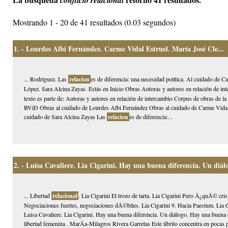
conflicto relacional
Mostrando 1 - 20 de 41 resultados (0.03 segundos)
1.
- Lourdes Albi Fernández. Carme Vidal Estruel. María José Cle...
... Rodríguez. Las
relacion
es de diferencia: una necesidad política. Al cuidado de
López. Sara Alcina Zayas. Estás en Inicio Obras Autoras y autores en relación de i
texto es parte de: Autoras y autores en relación de intercambio Corpus de obras de 
BViD Obras al cuidado de Lourdes Albi Fernández Obras al cuidado de Carme Vidal
cuidado de Sara Alcina Zayas Las
relacion
es de diferencia:...
2.
- Luisa Cavaliere. Lia Cigarini. Hay una buena diferencia. Un diál
... Libertad
relacional
. Lia Cigarini El trozo de tarta. Lia Cigarini Pero Â¿quÃ© cris
Negociaciones fuertes, negociaciones dÃ©biles. Lia Cigarini 9. Hacia Paestum. Lia C
Luisa Cavaliere. Lia Cigarini. Hay una buena diferencia. Un diálogo. Hay una buena 
libertad femenina . MarÃ­a-Milagros Rivera Garretas Este librito concentra en pocas p