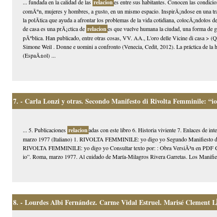
... fundada en la calidad de las
relacion
es entre sus habitantes. Conocen las condicio
comÃºn, mujeres y hombres, a gusto, en un mismo espacio. InspirÃ¡ndose en una tra
la polÃ­tica que ayuda a afrontar los problemas de la vida cotidiana, colocÃ¡ndolos d
de casa es una prÃ¡ctica de
relacion
es que vuelve humana la ciudad, una forma de g
pÃºblica. Han publicado, entre otras cosas, VV. AA., L'oro delle Vicine di casa > (
Simone Weil . Donne e uomini a confronto (Venecia, Cedit, 2012). La práctica de la 
(EspaÃ±ol) ...
7.
- Carla Lonzi y otras. Secondo Manifesto di Rivolta Femminile: “io 
... 5. Publicaciones
relacion
adas con este libro 6. Historia viviente 7. Enlaces de 
marzo 1977 (Italiano) 1. RIVOLTA FEMMINILE: yo digo yo Segundo Manifiesto de
RIVOLTA FEMMINILE: yo digo yo Consultar texto por: : Obra VersiÃ³n en PDF Carl
io”. Roma, marzo 1977. Al cuidado de María-Milagros Rivera Garretas. Los Manifies
8.
- Lourdes Albi Fernández. Carme Vidal Estruel. Marisé Clement L