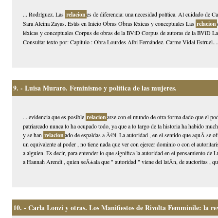
... Rodríguez. Las
relacion
es de diferencia: una necesidad política. Al cuidado de
Sara Alcina Zayas. Estás en Inicio Obras Obras léxicas y conceptuales Las
relacion
léxicas y conceptuales Corpus de obras de la BViD Corpus de autoras de la BViD L
Consultar texto por: Capitulo : Obra Lourdes Albi Fernández. Carme Vidal Estruel...
9.
- Luisa Muraro. Feminismo y política de las mujeres.
... evidencia que es posible
relacion
arse con el mundo de otra forma dado que el pode
patriarcado nunca lo ha ocupado todo, ya que a lo largo de la historia ha habido m
y se han
relacion
ado de espaldas a Ã©l. La autoridad , en el sentido que aquÃ­ se of
un equivalente al poder , no tiene nada que ver con ejercer dominio o con el autorita
a alguien. Es decir, para entender lo que significa la autoridad en el pensamiento de 
a Hannah Arendt , quien seÃ±ala que " autoridad " viene del latÃ­n, de auctoritas , qu
10.
- Carla Lonzi y otras. Los Manifiestos de Rivolta Femminile: la re