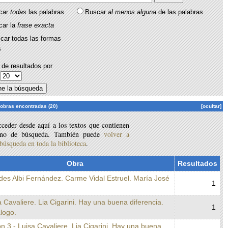
car
todas
las palabras
Buscar
al menos alguna
de las palabras
car la
frase exacta
car todas las formas
s
de resultados por
:
 obras encontradas (20)
[ocultar]
ceder desde aquí a los textos que contienen
ino de búsqueda. También puede
volver a
 búsqueda en toda la biblioteca
.
Obra
Resultados
des Albi Fernández. Carme Vidal Estruel. María José
1
a Cavaliere. Lia Cigarini. Hay una buena diferencia.
1
logo.
n 3 - Luisa Cavaliere. Lia Cigarini. Hay una buena