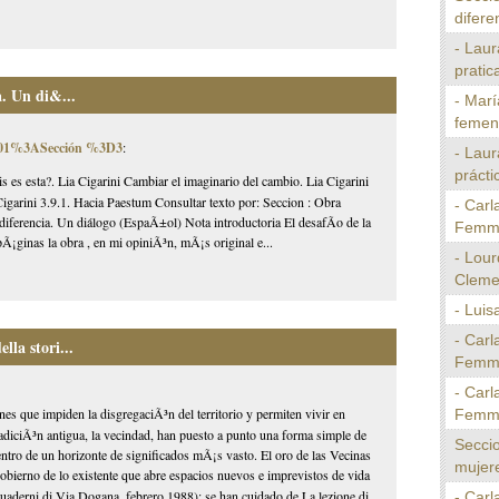
difere
- Laur
pratica
a. Un di&...
- Marí
femeni
0001%3ASección %3D3
:
- Laur
prácti
is es esta?. Lia Cigarini Cambiar el imaginario del cambio. Lia Cigarini
igarini 3.9.1. Hacia Paestum Consultar texto por: Seccion : Obra
- Carl
diferencia. Un diálogo (EspaÃ±ol) Nota introductoria El desafÃ­o de la
Femmin
Ã¡ginas la obra , en mi opiniÃ³n, mÃ¡s original e...
- Lour
Cleme
- Luis
- Carl
la stori...
Femmin
- Carl
nes que impiden la disgregaciÃ³n del territorio y permiten vivir en
Femmin
diciÃ³n antigua, la vecindad, han puesto a punto una forma simple de
Seccio
entro de un horizonte de significados mÃ¡s vasto. El oro de las Vecinas
mujer
obierno de lo existente que abre espacios nuevos e imprevistos de vida
Quaderni di Via Dogana, febrero 1988); se han cuidado de La lezione di
- Carl