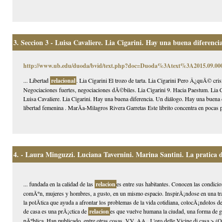
3.
Seccion 3 - Luisa Cavaliere. Lia Cigarini. Hay una buena diferenci
http://www.ub.edu/duoda/bvid/text.php?doc=Duoda%3Atext%3A2015.09.
... Libertad
relacional
. Lia Cigarini El trozo de tarta. Lia Cigarini Pero Â¿quÃ© cris
Negociaciones fuertes, negociaciones dÃ©biles. Lia Cigarini 9. Hacia Paestum. Lia C
Luisa Cavaliere. Lia Cigarini. Hay una buena diferencia. Un diálogo. Hay una buena 
libertad femenina . MarÃ­a-Milagros Rivera Garretas Este librito concentra en pocas p
4.
- Laura Minguzzi. Luciana Tavernini. Marina Santini. La pratica del
... fundada en la calidad de las
relacion
es entre sus habitantes. Conocen las condicio
comÃºn, mujeres y hombres, a gusto, en un mismo espacio. InspirÃ¡ndose en una tra
la polÃ­tica que ayuda a afrontar los problemas de la vida cotidiana, colocÃ¡ndolos d
de casa es una prÃ¡ctica de
relacion
es que vuelve humana la ciudad, una forma de g
pÃºblica. Han publicado, entre otras cosas, VV. AA., L'oro delle Vicine di casa > (