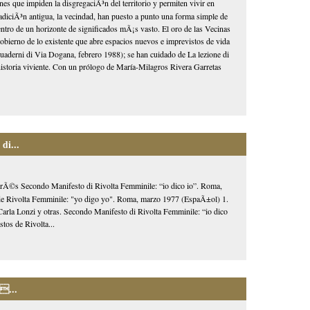
nes que impiden la disgregaciÃ³n del territorio y permiten vivir en
diciÃ³n antigua, la vecindad, han puesto a punto una forma simple de
entro de un horizonte de significados mÃ¡s vasto. El oro de las Vecinas
obierno de lo existente que abre espacios nuevos e imprevistos de vida
Quaderni di Via Dogana, febrero 1988); se han cuidado de La lezione di
historia viviente. Con un prólogo de María-Milagros Rivera Garretas
di...
interÃ©s Secondo Manifesto di Rivolta Femminile: “io dico io”. Roma,
 Rivolta Femminile: "yo digo yo". Roma, marzo 1977 (EspaÃ±ol) 1.
a Lonzi y otras. Secondo Manifesto di Rivolta Femminile: “io dico
tos de Rivolta...
...