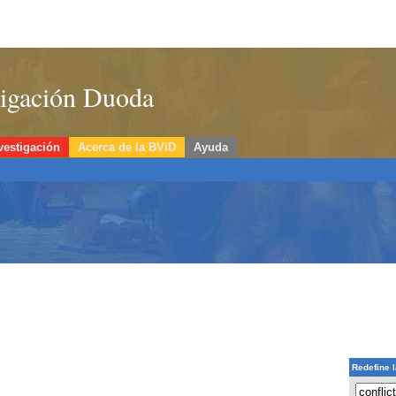
stigación Duoda
vestigación
Acerca de la BViD
Ayuda
Redefine 