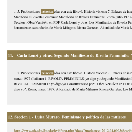
... 5. Publicaciones
relacion
adas con este libro 6. Historia viviente 7. Enlaces de i
Manifesto di Rivolta Femminile Manifiesto de Rivolta Femminile. Roma, julio 1970 
Seccion : Obra VersiÃ³n en PDF Carla Lonzi y otras. Los Manifiestos de Rivolta Femm
herramientas secundarias de María-Milagros Rivera Garretas. Al cuidado de María-Mi
11.
- Carla Lonzi y otras. Segundo Manifiesto de Rivolta Femminile: "
... 5. Publicaciones
relacion
adas con este libro 6. Historia viviente 7. Enlaces de 
marzo 1977 (Italiano) 1. RIVOLTA FEMMINILE: yo digo yo Segundo Manifiesto de
RIVOLTA FEMMINILE: yo digo yo Consultar texto por: : Obra VersiÃ³n en PDF Car
digo yo". Roma, marzo 1977. Al cuidado de María-Milagros Rivera Garretas. Los Man
12.
Seccion 1 - Luisa Muraro. Feminismo y política de las mujeres.
http://www.ub.edu/duoda/bvid/text.php?doc=Duoda:text:2012.04.0003:Secció