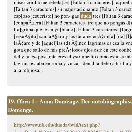
misericordia me rebela[se] [Faltan 3 caracteres] [aq]uel
[Faltan 3 caracteres] su majestad cuando [Faltan 3 caract
duda
esp[oso jesucristo] no pon- gas
tres [Faltan 3 carac
[conpaÃ±era] [Faltan 3 caracteres] tro que no pongas d[u
l[a]grima que te an yn[biado] [Faltan 3 caracteres] [l]a
[resuÃ§ito] san laÃ§aro y las derame enÃ§im[a] [de] [l]a
laÃ§aro y de [aquel]las (d) Ã§inco lagrimas es esa la vn
gota que salio de mis preÃ§iosos ojos este en este conb
del y tu es- posa mia eres el ystrumento como esposa m
lagrima estaba en roma y vn car- denal la llebo a brulla y 
a la relijiosa...
19.
Obra 1 - Anna Domenge. Der autobiographisc
Domenge.
http://www.ub.edu/duoda/bvid/text.php?