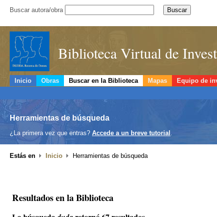
Buscar autora/obra
Biblioteca Virtual de Inve
Inicio
Obras
Buscar en la Biblioteca
Mapas
Equipo de in
Herramientas de búsqueda
¿La primera vez que entras?
Accede a un breve tutorial
.
Estás en
Inicio
Herramientas de búsqueda
Resultados en la Biblioteca
La búsqueda
retornó 67 resultados.