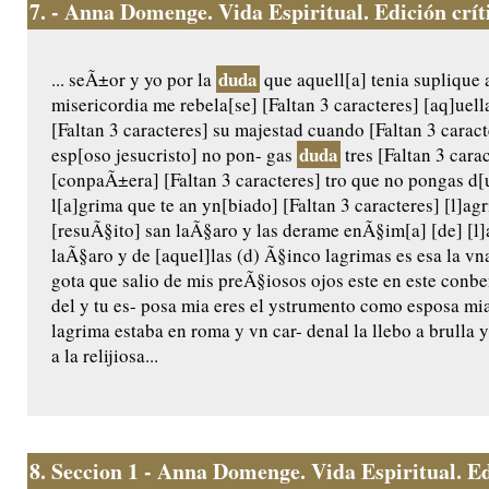
7.
- Anna Domenge. Vida Espiritual. Edición crític
duda
... seÃ±or y yo por la
que aquell[a] tenia suplique 
misericordia me rebela[se] [Faltan 3 caracteres] [aq]uel
[Faltan 3 caracteres] su majestad cuando [Faltan 3 caract
duda
esp[oso jesucristo] no pon- gas
tres [Faltan 3 carac
[conpaÃ±era] [Faltan 3 caracteres] tro que no pongas d[u
l[a]grima que te an yn[biado] [Faltan 3 caracteres] [l]a
[resuÃ§ito] san laÃ§aro y las derame enÃ§im[a] [de] [l]a
laÃ§aro y de [aquel]las (d) Ã§inco lagrimas es esa la vn
gota que salio de mis preÃ§iosos ojos este en este conb
del y tu es- posa mia eres el ystrumento como esposa m
lagrima estaba en roma y vn car- denal la llebo a brulla y 
a la relijiosa...
8.
Seccion 1 - Anna Domenge. Vida Espiritual. Edic