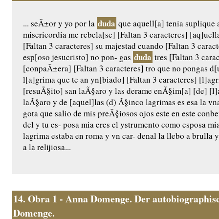
duda
... seÃ±or y yo por la
que aquell[a] tenia suplique 
misericordia me rebela[se] [Faltan 3 caracteres] [aq]uel
[Faltan 3 caracteres] su majestad cuando [Faltan 3 caract
duda
esp[oso jesucristo] no pon- gas
tres [Faltan 3 carac
[conpaÃ±era] [Faltan 3 caracteres] tro que no pongas d[u
l[a]grima que te an yn[biado] [Faltan 3 caracteres] [l]a
[resuÃ§ito] san laÃ§aro y las derame enÃ§im[a] [de] [l]a
laÃ§aro y de [aquel]las (d) Ã§inco lagrimas es esa la vn
gota que salio de mis preÃ§iosos ojos este en este conb
del y tu es- posa mia eres el ystrumento como esposa m
lagrima estaba en roma y vn car- denal la llebo a brulla y 
a la relijiosa...
14.
Obra 1 - Anna Domenge. Der autobiographisc
Domenge.