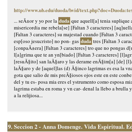
http://www.ub.edu/duoda/bvid/text.php?doc=Duoda:te
duda
... seÃ±or y yo por la
que aquell[a] tenia suplique 
misericordia me rebela[se] [Faltan 3 caracteres] [aq]uel
[Faltan 3 caracteres] su majestad cuando [Faltan 3 caract
duda
esp[oso jesucristo] no pon- gas
tres [Faltan 3 carac
[conpaÃ±era] [Faltan 3 caracteres] tro que no pongas d[u
l[a]grima que te an yn[biado] [Faltan 3 caracteres] [l]a
[resuÃ§ito] san laÃ§aro y las derame enÃ§im[a] [de] [l]a
laÃ§aro y de [aquel]las (d) Ã§inco lagrimas es esa la vn
gota que salio de mis preÃ§iosos ojos este en este conb
del y tu es- posa mia eres el ystrumento como esposa m
lagrima estaba en roma y vn car- denal la llebo a brulla y 
a la relijiosa...
9.
Seccion 2 - Anna Domenge. Vida Espiritual. Edic