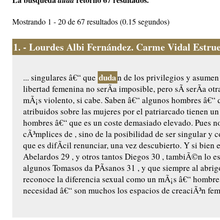
duda
Mostrando 1 - 20 de 67 resultados (0.15 segundos)
1.
- Lourdes Albi Fernández. Carme Vidal Estruel
duda
... singulares â€“ que
n de los privilegios y asumen
libertad femenina no serÃ­a imposible, pero sÃ­ serÃ­a otr
mÃ¡s violento, si cabe. Saben â€“ algunos hombres â€“ qu
atribuidos sobre las mujeres por el patriarcado tienen un
hombres â€“ que es un coste demasiado elevado. Pues no 
cÃ³mplices de , sino de la posibilidad de ser singular y c
que es difÃ­cil renunciar, una vez descubierto. Y si bie
Abelardos 29 , y otros tantos Diegos 30 , tambiÃ©n lo es
algunos Tomasos da PÃ­sanos 31 , y que siempre al abrig
reconoce la diferencia sexual como un mÃ¡s â€“ hombres
necesidad â€“ son muchos los espacios de creaciÃ³n fem