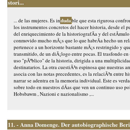
stori...
duda
... de las mujeres. Es in
ble que esta rigurosa confro
los instrumentos concretos del hacer historia, desde el pu
del enriquecimiento de la historiografÃ­a y del estÃ­mulo 
conmovido mucho mÃ¡s que lo que habrÃ­a hecho un rela
pertenece a un horizonte bastante mÃ¡s restringido y que
transmitido, de un diÃ¡logo entre pocas. El trasfondo en
uso "pÃºblico" de la historia, dirigida a una multiplicida
destinatarios. La otra cuestiÃ³n espinosa que nuestras a
asocia con las notas precedentes, es la relaciÃ³n entre 
narrar se adentra en la memoria individual. Este es verd
sobre todo en nuestros dÃ­as que ven un continuo uso pol
Hobsbawm , Nazioni e nazionalismo ,...
11.
- Anna Domenge. Der autobiographische Ber