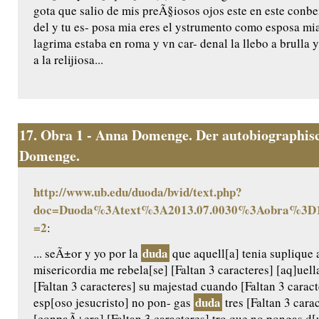
gota que salio de mis preÃ§iosos ojos este en este conb
del y tu es- posa mia eres el ystrumento como esposa m
lagrima estaba en roma y vn car- denal la llebo a brulla y 
a la relijiosa...
17.
Obra 1 - Anna Domenge. Der autobiographisc
Domenge.
http://www.ub.edu/duoda/bvid/text.php?
doc=Duoda%3Atext%3A2013.07.0030%3Aobra%3D1
=2
:
duda
... seÃ±or y yo por la
que aquell[a] tenia suplique 
misericordia me rebela[se] [Faltan 3 caracteres] [aq]uel
[Faltan 3 caracteres] su majestad cuando [Faltan 3 caract
duda
esp[oso jesucristo] no pon- gas
tres [Faltan 3 carac
[conpaÃ±era] [Faltan 3 caracteres] tro que no pongas d[u