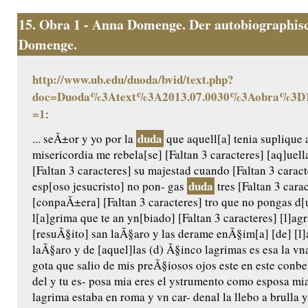
15.
Obra 1 - Anna Domenge. Der autobiographisc
Domenge.
http://www.ub.edu/duoda/bvid/text.php?
doc=Duoda%3Atext%3A2013.07.0030%3Aobra%3D1
=1
:
duda
... seÃ±or y yo por la
que aquell[a] tenia suplique 
misericordia me rebela[se] [Faltan 3 caracteres] [aq]uel
[Faltan 3 caracteres] su majestad cuando [Faltan 3 caract
duda
esp[oso jesucristo] no pon- gas
tres [Faltan 3 carac
[conpaÃ±era] [Faltan 3 caracteres] tro que no pongas d[u
l[a]grima que te an yn[biado] [Faltan 3 caracteres] [l]a
[resuÃ§ito] san laÃ§aro y las derame enÃ§im[a] [de] [l]a
laÃ§aro y de [aquel]las (d) Ã§inco lagrimas es esa la vn
gota que salio de mis preÃ§iosos ojos este en este conb
del y tu es- posa mia eres el ystrumento como esposa m
lagrima estaba en roma y vn car- denal la llebo a brulla y 