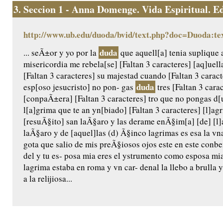
3.
Seccion 1 - Anna Domenge. Vida Espiritual. Edic
http://www.ub.edu/duoda/bvid/text.php?doc=Duoda:te
duda
... seÃ±or y yo por la
que aquell[a] tenia suplique 
misericordia me rebela[se] [Faltan 3 caracteres] [aq]uel
[Faltan 3 caracteres] su majestad cuando [Faltan 3 caract
duda
esp[oso jesucristo] no pon- gas
tres [Faltan 3 carac
[conpaÃ±era] [Faltan 3 caracteres] tro que no pongas d[u
l[a]grima que te an yn[biado] [Faltan 3 caracteres] [l]a
[resuÃ§ito] san laÃ§aro y las derame enÃ§im[a] [de] [l]a
laÃ§aro y de [aquel]las (d) Ã§inco lagrimas es esa la vn
gota que salio de mis preÃ§iosos ojos este en este conb
del y tu es- posa mia eres el ystrumento como esposa m
lagrima estaba en roma y vn car- denal la llebo a brulla y 
a la relijiosa...