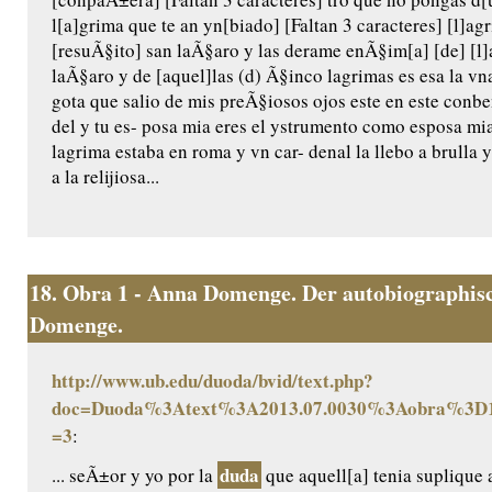
l[a]grima que te an yn[biado] [Faltan 3 caracteres] [l]a
[resuÃ§ito] san laÃ§aro y las derame enÃ§im[a] [de] [l]a
laÃ§aro y de [aquel]las (d) Ã§inco lagrimas es esa la vn
gota que salio de mis preÃ§iosos ojos este en este conb
del y tu es- posa mia eres el ystrumento como esposa m
lagrima estaba en roma y vn car- denal la llebo a brulla y 
a la relijiosa...
18.
Obra 1 - Anna Domenge. Der autobiographisc
Domenge.
http://www.ub.edu/duoda/bvid/text.php?
doc=Duoda%3Atext%3A2013.07.0030%3Aobra%3D1
=3
:
duda
... seÃ±or y yo por la
que aquell[a] tenia suplique 