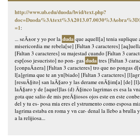
http://www.ub.edu/duoda/bvid/text.php?
doc=Duoda%3Atext%3A2013.07.0030%3Aobra%3D1
=1
:
duda
... seÃ±or y yo por la
que aquell[a] tenia suplique 
misericordia me rebela[se] [Faltan 3 caracteres] [aq]uel
[Faltan 3 caracteres] su majestad cuando [Faltan 3 caract
duda
esp[oso jesucristo] no pon- gas
tres [Faltan 3 carac
[conpaÃ±era] [Faltan 3 caracteres] tro que no pongas d[u
l[a]grima que te an yn[biado] [Faltan 3 caracteres] [l]a
[resuÃ§ito] san laÃ§aro y las derame enÃ§im[a] [de] [l]a
laÃ§aro y de [aquel]las (d) Ã§inco lagrimas es esa la vn
gota que salio de mis preÃ§iosos ojos este en este conb
del y tu es- posa mia eres el ystrumento como esposa m
lagrima estaba en roma y vn car- denal la llebo a brulla y 
a la relijiosa...