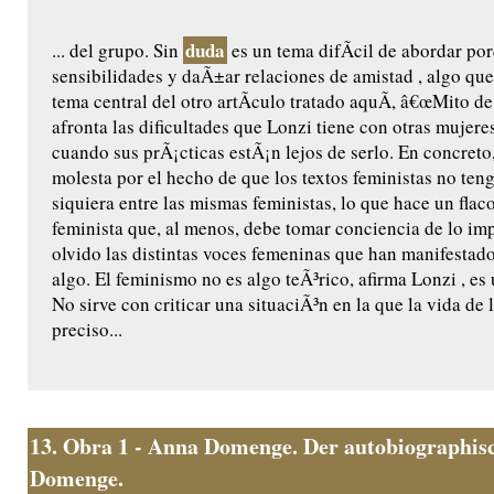
duda
... del grupo. Sin
es un tema difÃ­cil de abordar po
sensibilidades y daÃ±ar relaciones de amistad , algo q
tema central del otro artÃ­culo tratado aquÃ­, â€œMito de 
afronta las dificultades que Lonzi tiene con otras mujere
cuando sus prÃ¡cticas estÃ¡n lejos de serlo. En concret
molesta por el hecho de que los textos feministas no ten
siquiera entre las mismas feministas, lo que hace un flac
feminista que, al menos, debe tomar conciencia de lo imp
olvido las distintas voces femeninas que han manifestado
algo. El feminismo no es algo teÃ³rico, afirma Lonzi , es
No sirve con criticar una situaciÃ³n en la que la vida de l
preciso...
13.
Obra 1 - Anna Domenge. Der autobiographisc
Domenge.