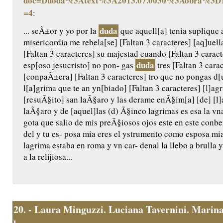
doc=Duoda%3Atext%3A2013.07.0030%3Aobra%3D1
=4
:
duda
... seÃ±or y yo por la
que aquell[a] tenia suplique 
misericordia me rebela[se] [Faltan 3 caracteres] [aq]uel
[Faltan 3 caracteres] su majestad cuando [Faltan 3 caract
duda
esp[oso jesucristo] no pon- gas
tres [Faltan 3 carac
[conpaÃ±era] [Faltan 3 caracteres] tro que no pongas d[u
l[a]grima que te an yn[biado] [Faltan 3 caracteres] [l]a
[resuÃ§ito] san laÃ§aro y las derame enÃ§im[a] [de] [l]a
laÃ§aro y de [aquel]las (d) Ã§inco lagrimas es esa la vn
gota que salio de mis preÃ§iosos ojos este en este conb
del y tu es- posa mia eres el ystrumento como esposa m
lagrima estaba en roma y vn car- denal la llebo a brulla y 
a la relijiosa...
20.
- Laura Minguzzi. Luciana Tavernini. Marina 