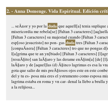
2.
- Anna Domenge. Vida Espiritual. Edición crític
duda
... seÃ±or y yo por la
que aquell[a] tenia suplique 
misericordia me rebela[se] [Faltan 3 caracteres] [aq]uel
[Faltan 3 caracteres] su majestad cuando [Faltan 3 caract
duda
esp[oso jesucristo] no pon- gas
tres [Faltan 3 carac
[conpaÃ±era] [Faltan 3 caracteres] tro que no pongas d[u
l[a]grima que te an yn[biado] [Faltan 3 caracteres] [l]a
[resuÃ§ito] san laÃ§aro y las derame enÃ§im[a] [de] [l]a
laÃ§aro y de [aquel]las (d) Ã§inco lagrimas es esa la vn
gota que salio de mis preÃ§iosos ojos este en este conb
del y tu es- posa mia eres el ystrumento como esposa m
lagrima estaba en roma y vn car- denal la llebo a brulla y 
a la relijiosa...