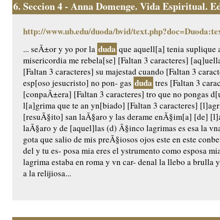
6.
Seccion 4 - Anna Domenge. Vida Espiritual. Edic
http://www.ub.edu/duoda/bvid/text.php?doc=Duoda:te
duda
... seÃ±or y yo por la
que aquell[a] tenia suplique 
misericordia me rebela[se] [Faltan 3 caracteres] [aq]uel
[Faltan 3 caracteres] su majestad cuando [Faltan 3 caract
duda
esp[oso jesucristo] no pon- gas
tres [Faltan 3 carac
[conpaÃ±era] [Faltan 3 caracteres] tro que no pongas d[u
l[a]grima que te an yn[biado] [Faltan 3 caracteres] [l]a
[resuÃ§ito] san laÃ§aro y las derame enÃ§im[a] [de] [l]a
laÃ§aro y de [aquel]las (d) Ã§inco lagrimas es esa la vn
gota que salio de mis preÃ§iosos ojos este en este conb
del y tu es- posa mia eres el ystrumento como esposa m
lagrima estaba en roma y vn car- denal la llebo a brulla y 
a la relijiosa...