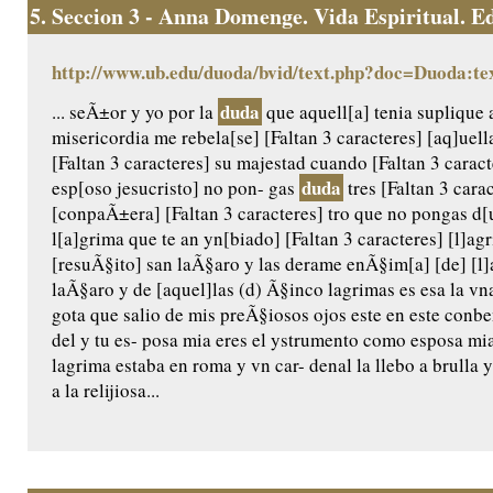
5.
Seccion 3 - Anna Domenge. Vida Espiritual. Edic
http://www.ub.edu/duoda/bvid/text.php?doc=Duoda:te
duda
... seÃ±or y yo por la
que aquell[a] tenia suplique 
misericordia me rebela[se] [Faltan 3 caracteres] [aq]uel
[Faltan 3 caracteres] su majestad cuando [Faltan 3 caract
duda
esp[oso jesucristo] no pon- gas
tres [Faltan 3 carac
[conpaÃ±era] [Faltan 3 caracteres] tro que no pongas d[u
l[a]grima que te an yn[biado] [Faltan 3 caracteres] [l]a
[resuÃ§ito] san laÃ§aro y las derame enÃ§im[a] [de] [l]a
laÃ§aro y de [aquel]las (d) Ã§inco lagrimas es esa la vn
gota que salio de mis preÃ§iosos ojos este en este conb
del y tu es- posa mia eres el ystrumento como esposa m
lagrima estaba en roma y vn car- denal la llebo a brulla y 
a la relijiosa...