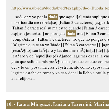
http://www.ub.edu/duoda/bvid/text.php?doc=Duoda:te
duda
... seÃ±or y yo por la
que aquell[a] tenia suplique 
misericordia me rebela[se] [Faltan 3 caracteres] [aq]uel
[Faltan 3 caracteres] su majestad cuando [Faltan 3 caract
duda
esp[oso jesucristo] no pon- gas
tres [Faltan 3 carac
[conpaÃ±era] [Faltan 3 caracteres] tro que no pongas d[u
l[a]grima que te an yn[biado] [Faltan 3 caracteres] [l]a
[resuÃ§ito] san laÃ§aro y las derame enÃ§im[a] [de] [l]a
laÃ§aro y de [aquel]las (d) Ã§inco lagrimas es esa la vn
gota que salio de mis preÃ§iosos ojos este en este conb
del y tu es- posa mia eres el ystrumento como esposa m
lagrima estaba en roma y vn car- denal la llebo a brulla y 
a la relijiosa...
10.
- Laura Minguzzi. Luciana Tavernini. Marina 