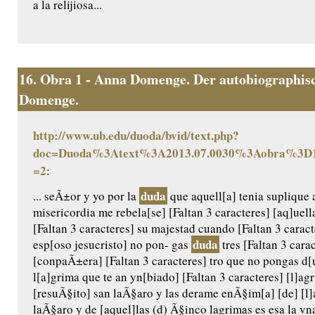
a la relijiosa...
16.
Obra 1 - Anna Domenge. Der autobiographisc
Domenge.
http://www.ub.edu/duoda/bvid/text.php?
doc=Duoda%3Atext%3A2013.07.0030%3Aobra%3D1
=2
:
duda
... seÃ±or y yo por la
que aquell[a] tenia suplique 
misericordia me rebela[se] [Faltan 3 caracteres] [aq]uel
[Faltan 3 caracteres] su majestad cuando [Faltan 3 caract
duda
esp[oso jesucristo] no pon- gas
tres [Faltan 3 carac
[conpaÃ±era] [Faltan 3 caracteres] tro que no pongas d[u
l[a]grima que te an yn[biado] [Faltan 3 caracteres] [l]a
[resuÃ§ito] san laÃ§aro y las derame enÃ§im[a] [de] [l]a
laÃ§aro y de [aquel]las (d) Ã§inco lagrimas es esa la vn