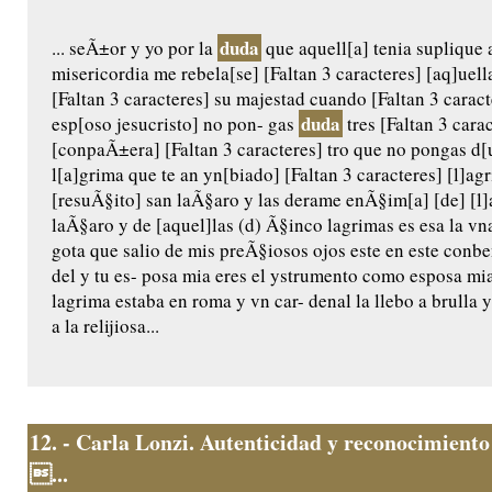
duda
... seÃ±or y yo por la
que aquell[a] tenia suplique 
misericordia me rebela[se] [Faltan 3 caracteres] [aq]uel
[Faltan 3 caracteres] su majestad cuando [Faltan 3 caract
duda
esp[oso jesucristo] no pon- gas
tres [Faltan 3 carac
[conpaÃ±era] [Faltan 3 caracteres] tro que no pongas d[u
l[a]grima que te an yn[biado] [Faltan 3 caracteres] [l]a
[resuÃ§ito] san laÃ§aro y las derame enÃ§im[a] [de] [l]a
laÃ§aro y de [aquel]las (d) Ã§inco lagrimas es esa la vn
gota que salio de mis preÃ§iosos ojos este en este conb
del y tu es- posa mia eres el ystrumento como esposa m
lagrima estaba en roma y vn car- denal la llebo a brulla y 
a la relijiosa...
12.
- Carla Lonzi. Autenticidad y reconocimiento
...