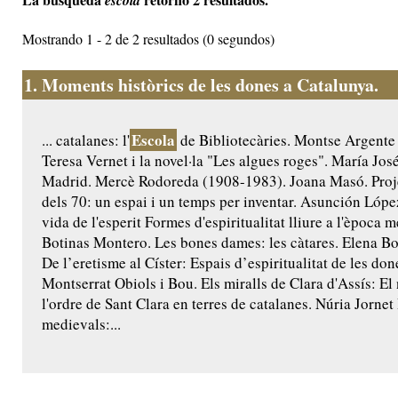
escola
Mostrando 1 - 2 de 2 resultados (0 segundos)
1.
Moments històrics de les dones a Catalunya.
Escola
... catalanes: l'
de Bibliotecàries. Montse Argente
Teresa Vernet i la novel·la "Les algues roges". María Jo
Madrid. Mercè Rodoreda (1908-1983). Joana Masó. Proj
dels 70: un espai i un temps per inventar. Asunción Lópe
vida de l'esperit Formes d'espiritualitat lliure a l'època 
Botinas Montero. Les bones dames: les càtares. Elena B
De l’eretisme al Císter: Espais d’espiritualitat de les do
Montserrat Obiols i Bou. Els miralls de Clara d'Assís: E
l'ordre de Sant Clara en terres de catalanes. Núria Jornet
medievals:...