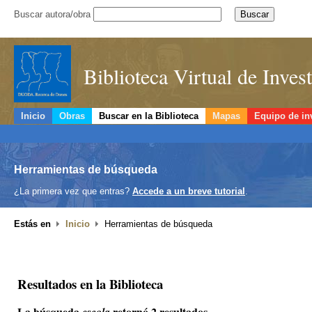
Buscar autora/obra
Biblioteca Virtual de Inve
Inicio
Obras
Buscar en la Biblioteca
Mapas
Equipo de in
Herramientas de búsqueda
¿La primera vez que entras?
Accede a un breve tutorial
.
Estás en
Inicio
Herramientas de búsqueda
Resultados en la Biblioteca
La búsqueda
retornó 2 resultados.