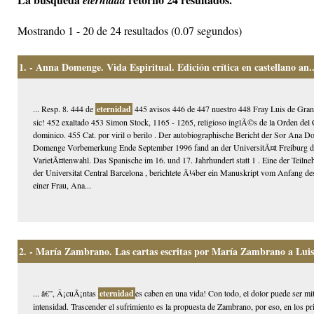
eternidad
Mostrando 1 - 20 de 24 resultados (0.07 segundos)
1.
- Anna Domenge. Vida Espiritual. Edición crítica en castellano an..
... Resp. 8. 444 de
eternidad
445 avisos 446 de 447 nuestro 448 Fray Luis de Gran
sic! 452 exaltado 453 Simon Stock, 1165 - 1265, religioso inglÃ©s de la Orden del
dominico. 455 Cat. por viril o berilo . Der autobiographische Bericht der Sor Ana
Domenge Vorbemerkung Ende September 1996 fand an der UniversitÃ¤t Freiburg das
VarietÃ¤tenwahl. Das Spanische im 16. und 17. Jahrhundert statt 1 . Eine der Teilne
der Universitat Central Barcelona , berichtete Ã¼ber ein Manuskript vom Anfang des
einer Frau, Ana...
2.
- María Zambrano. Las cartas escritas por María Zambrano a Luis
... â€”, Â¡cuÃ¡ntas
eternidad
es caben en una vida! Con todo, el dolor puede ser mi
intensidad. Trascender el sufrimiento es la propuesta de Zambrano, por eso, en los p