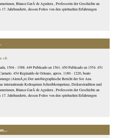
hmerinnen, Blanca GarÃ­ de Aguilera , Professorin der Geschichte an
 17. Jahrhunderts, dessen Folios von den spirituellen Erfahrungen
.
n =4
:
ada, 1504 - 1588. 449 Publicado en 1561. 450 Publicado en 1554. 451
 Carmelo. 454 Reginaldo de Orleans, aprox. 1180 - 1220, beato
 Domenge (AlemÃ¡n) Der autobiographische Bericht der Sor Ana
 internationale Kolloquium Schreibkompetenz, Diskurstradition und
hmerinnen, Blanca GarÃ­ de Aguilera , Professorin der Geschichte an
 17. Jahrhunderts, dessen Folios von den spirituellen Erfahrungen
n...