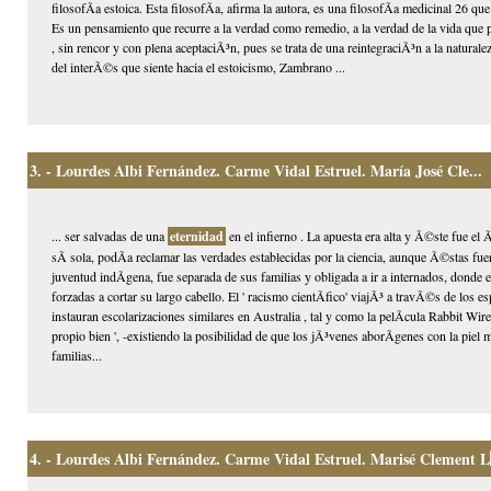
filosofÃ­a estoica. Esta filosofÃ­a, afirma la autora, es una filosofÃ­a medicinal 26 que
Es un pensamiento que recurre a la verdad como remedio, a la verdad de la vida que p
, sin rencor y con plena aceptaciÃ³n, pues se trata de una reintegraciÃ³n a la naturale
del interÃ©s que siente hacia el estoicismo, Zambrano ...
3.
- Lourdes Albi Fernández. Carme Vidal Estruel. María José Cle...
... ser salvadas de una
eternidad
en el infierno . La apuesta era alta y Ã©ste fue el
sÃ­ sola, podÃ­a reclamar las verdades establecidas por la ciencia, aunque Ã©stas fu
juventud indÃ­gena, fue separada de sus familias y obligada a ir a internados, donde
forzadas a cortar su largo cabello. El ' racismo cientÃ­fico' viajÃ³ a travÃ©s de los e
instauran escolarizaciones similares en Australia , tal y como la pelÃ­cula Rabbit Wir
propio bien ', -existiendo la posibilidad de que los jÃ³venes aborÃ­genes con la piel
familias...
4.
- Lourdes Albi Fernández. Carme Vidal Estruel. Marisé Clement L