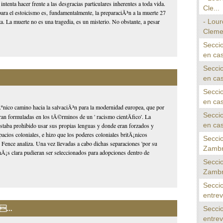
 intenta hacer frente a las desgracias particulares inherentes a toda vida.
Cle...
ara el estoicismo es, fundamentalmente, la preparaciÃ³n a la muerte 27
- Lour
za. La muerte no es una tragedia, es un misterio. No obstante, a pesar
Cleme
Seccio
en cas
Seccio
en cas
Seccio
en cas
 Ãºnico camino hacia la salvaciÃ³n para la modernidad europea, que por
Seccio
eran formuladas en los tÃ©rminos de un ' racismo cientÃ­fico'. La
en cas
 estaba prohibido usar sus propias lenguas y donde eran forzados y
spacios coloniales, e hizo que los poderes coloniales britÃ¡nicos
Seccio
e Fence analiza. Una vez llevadas a cabo dichas separaciones 'por su
Zambr
 mÃ¡s clara pudieran ser seleccionados para adopciones dentro de
Seccio
Zambr
Seccio
entrev
...
Seccio
entrev