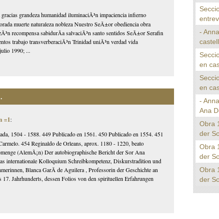
Seccio
cia gracias grandeza humanidad iluminaciÃ³n impaciencia infierno
entrev
morada muerte naturaleza nobleza Nuestro SeÃ±or obediencia obra
- Anna
azÃ³n recompensa sabidurÃ­a salvaciÃ³n santo sentidos SeÃ±or Serafin
castel
tos trabajo transverberaciÃ³n Trinidad uniÃ³n verdad vida
lio 1990; ...
Seccio
en cas
Seccio
en cas
.
- Ann
Ana D
n =1
:
Obra 
der S
ada, 1504 - 1588. 449 Publicado en 1561. 450 Publicado en 1554. 451
 Carmelo. 454 Reginaldo de Orleans, aprox. 1180 - 1220, beato
Obra 
 Domenge (AlemÃ¡n) Der autobiographische Bericht der Sor Ana
der S
 internationale Kolloquium Schreibkompetenz, Diskurstradition und
Obra 
hmerinnen, Blanca GarÃ­ de Aguilera , Professorin der Geschichte an
 17. Jahrhunderts, dessen Folios von den spirituellen Erfahrungen
der S