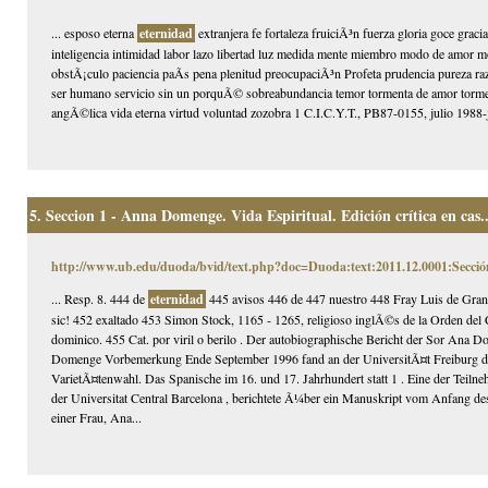
... esposo eterna
eternidad
extranjera fe fortaleza fruiciÃ³n fuerza gloria goce gra
inteligencia intimidad labor lazo libertad luz medida mente miembro modo de amor 
obstÃ¡culo paciencia paÃ­s pena plenitud preocupaciÃ³n Profeta prudencia pureza r
ser humano servicio sin un porquÃ© sobreabundancia temor tormenta de amor tormen
angÃ©lica vida eterna virtud voluntad zozobra 1 C.I.C.Y.T., PB87-0155, julio 1988-ju
5.
Seccion 1 - Anna Domenge. Vida Espiritual. Edición crítica en cas..
http://www.ub.edu/duoda/bvid/text.php?doc=Duoda:text:2011.12.0001:Secció
... Resp. 8. 444 de
eternidad
445 avisos 446 de 447 nuestro 448 Fray Luis de Gran
sic! 452 exaltado 453 Simon Stock, 1165 - 1265, religioso inglÃ©s de la Orden del
dominico. 455 Cat. por viril o berilo . Der autobiographische Bericht der Sor Ana
Domenge Vorbemerkung Ende September 1996 fand an der UniversitÃ¤t Freiburg das
VarietÃ¤tenwahl. Das Spanische im 16. und 17. Jahrhundert statt 1 . Eine der Teilne
der Universitat Central Barcelona , berichtete Ã¼ber ein Manuskript vom Anfang des
einer Frau, Ana...