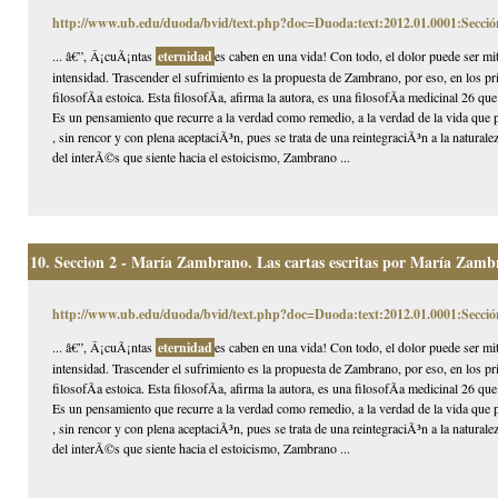
http://www.ub.edu/duoda/bvid/text.php?doc=Duoda:text:2012.01.0001:Secció
... â€”, Â¡cuÃ¡ntas
eternidad
es caben en una vida! Con todo, el dolor puede ser mi
intensidad. Trascender el sufrimiento es la propuesta de Zambrano, por eso, en los p
filosofÃ­a estoica. Esta filosofÃ­a, afirma la autora, es una filosofÃ­a medicinal 26 que
Es un pensamiento que recurre a la verdad como remedio, a la verdad de la vida que p
, sin rencor y con plena aceptaciÃ³n, pues se trata de una reintegraciÃ³n a la naturale
del interÃ©s que siente hacia el estoicismo, Zambrano ...
10.
Seccion 2 - María Zambrano. Las cartas escritas por María Zambr
http://www.ub.edu/duoda/bvid/text.php?doc=Duoda:text:2012.01.0001:Secció
... â€”, Â¡cuÃ¡ntas
eternidad
es caben en una vida! Con todo, el dolor puede ser mi
intensidad. Trascender el sufrimiento es la propuesta de Zambrano, por eso, en los p
filosofÃ­a estoica. Esta filosofÃ­a, afirma la autora, es una filosofÃ­a medicinal 26 que
Es un pensamiento que recurre a la verdad como remedio, a la verdad de la vida que p
, sin rencor y con plena aceptaciÃ³n, pues se trata de una reintegraciÃ³n a la naturale
del interÃ©s que siente hacia el estoicismo, Zambrano ...