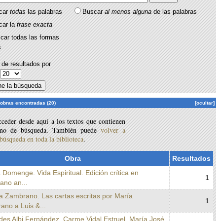
car
todas
las palabras
Buscar
al menos alguna
de las palabras
car la
frase exacta
car todas las formas
s
de resultados por
:
 obras encontradas (20)
[ocultar]
ceder desde aquí a los textos que contienen
ino de búsqueda. También puede
volver a
 búsqueda en toda la biblioteca
.
Obra
Resultados
 Domenge. Vida Espiritual. Edición crítica en
1
lano an...
a Zambrano. Las cartas escritas por María
1
ano a Luis &...
des Albi Fernández. Carme Vidal Estruel. María José