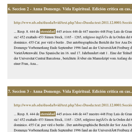
6.
Seccion 2 - Anna Domenge. Vida Espiritual. Edición crítica en cas..
http://www.ub.edu/duoda/bvid/text.php?doc=Duoda:text:2011.12.0001:Secció
... Resp. 8. 444 de
eternidad
445 avisos 446 de 447 nuestro 448 Fray Luis de Gran
sic! 452 exaltado 453 Simon Stock, 1165 - 1265, religioso inglÃ©s de la Orden del
dominico. 455 Cat. por viril o berilo . Der autobiographische Bericht der Sor Ana
Domenge Vorbemerkung Ende September 1996 fand an der UniversitÃ¤t Freiburg das
VarietÃ¤tenwahl. Das Spanische im 16. und 17. Jahrhundert statt 1 . Eine der Teilne
der Universitat Central Barcelona , berichtete Ã¼ber ein Manuskript vom Anfang des
einer Frau, Ana...
7.
Seccion 3 - Anna Domenge. Vida Espiritual. Edición crítica en cas..
http://www.ub.edu/duoda/bvid/text.php?doc=Duoda:text:2011.12.0001:Secció
... Resp. 8. 444 de
eternidad
445 avisos 446 de 447 nuestro 448 Fray Luis de Gran
sic! 452 exaltado 453 Simon Stock, 1165 - 1265, religioso inglÃ©s de la Orden del
dominico. 455 Cat. por viril o berilo . Der autobiographische Bericht der Sor Ana
Domenge Vorbemerkung Ende September 1996 fand an der UniversitÃ¤t Freiburg das