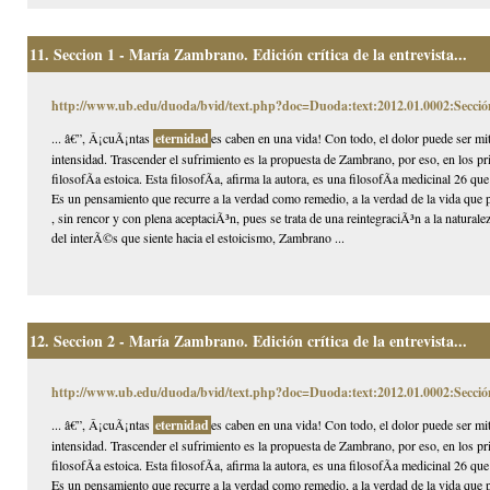
11.
Seccion 1 - María Zambrano. Edición crítica de la entrevista...
http://www.ub.edu/duoda/bvid/text.php?doc=Duoda:text:2012.01.0002:Secció
... â€”, Â¡cuÃ¡ntas
eternidad
es caben en una vida! Con todo, el dolor puede ser mi
intensidad. Trascender el sufrimiento es la propuesta de Zambrano, por eso, en los p
filosofÃ­a estoica. Esta filosofÃ­a, afirma la autora, es una filosofÃ­a medicinal 26 que
Es un pensamiento que recurre a la verdad como remedio, a la verdad de la vida que p
, sin rencor y con plena aceptaciÃ³n, pues se trata de una reintegraciÃ³n a la naturale
del interÃ©s que siente hacia el estoicismo, Zambrano ...
12.
Seccion 2 - María Zambrano. Edición crítica de la entrevista...
http://www.ub.edu/duoda/bvid/text.php?doc=Duoda:text:2012.01.0002:Secció
... â€”, Â¡cuÃ¡ntas
eternidad
es caben en una vida! Con todo, el dolor puede ser mi
intensidad. Trascender el sufrimiento es la propuesta de Zambrano, por eso, en los p
filosofÃ­a estoica. Esta filosofÃ­a, afirma la autora, es una filosofÃ­a medicinal 26 que
Es un pensamiento que recurre a la verdad como remedio, a la verdad de la vida que p