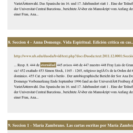
VarietÃ¤tenwahl. Das Spanische im 16. und 17. Jahrhundert statt 1 . Eine der Teilne
der Universitat Central Barcelona , berichtete Ã¼ber ein Manuskript vom Anfang des
einer Frau, Ana...
8.
Seccion 4 - Anna Domenge. Vida Espiritual. Edición crítica en cas..
http://www.ub.edu/duoda/bvid/text.php?doc=Duoda:text:2011.12.0001:Secció
... Resp. 8. 444 de
eternidad
445 avisos 446 de 447 nuestro 448 Fray Luis de Gran
sic! 452 exaltado 453 Simon Stock, 1165 - 1265, religioso inglÃ©s de la Orden del
dominico. 455 Cat. por viril o berilo . Der autobiographische Bericht der Sor Ana
Domenge Vorbemerkung Ende September 1996 fand an der UniversitÃ¤t Freiburg das
VarietÃ¤tenwahl. Das Spanische im 16. und 17. Jahrhundert statt 1 . Eine der Teilne
der Universitat Central Barcelona , berichtete Ã¼ber ein Manuskript vom Anfang des
einer Frau, Ana...
9.
Seccion 1 - María Zambrano. Las cartas escritas por María Zambra