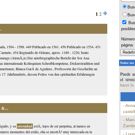
Bus
1
2
Bus
Bus
.
posible
Número 
página
ada, 1504 - 1588. 449 Publicado en 1561. 450 Publicado en 1554. 451
 Carmelo. 454 Reginaldo de Orleans, aprox. 1180 - 1220, beato
 Domenge (AlemÃ¡n) Der autobiographische Bericht der Sor Ana
 internationale Kolloquium Schreibkompetenz, Diskurstradition und
Todas las
hmerinnen, Blanca GarÃ­ de Aguilera , Professorin der Geschichte an
Puede ac
 17. Jahrhunderts, dessen Folios von den spirituellen Erfahrungen
el térm
hacer la
- Anna
 &...
castel
- Marí
Zambr
tigado, y su
eternidad
estÃ¡ lejos de ser perpetua, al menos en
rimeros momentos del exilio, ella se mostrÃ³ muy interesada en la
- Lour