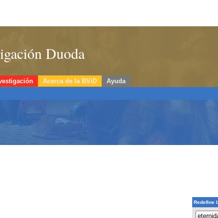
stigación Duoda
vestigación
Acerca de la BViD
Ayuda
Redefine 