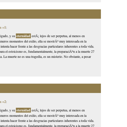
n =1
:
tigado, y su
eternidad
estÃ¡ lejos de ser perpetua, al menos en
rimeros momentos del exilio, ella se mostrÃ³ muy interesada en la
 intenta hacer frente a las desgracias particulares inherentes a toda vida.
ara el estoicismo es, fundamentalmente, la preparaciÃ³n a la muerte 27
za. La muerte no es una tragedia, es un misterio. No obstante, a pesar
n =2
:
tigado, y su
eternidad
estÃ¡ lejos de ser perpetua, al menos en
rimeros momentos del exilio, ella se mostrÃ³ muy interesada en la
 intenta hacer frente a las desgracias particulares inherentes a toda vida.
ara el estoicismo es, fundamentalmente, la preparaciÃ³n a la muerte 27