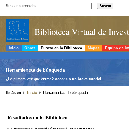
Buscar autora/obra
Biblioteca Virtual de Inve
Inicio
Obras
Buscar en la Biblioteca
Mapas
Equipo de in
Herramientas de búsqueda
¿La primera vez que entras?
Accede a un breve tutorial
.
Estás en
Inicio
Herramientas de búsqueda
Resultados en la Biblioteca
La búsqueda
retornó 24 resultados.