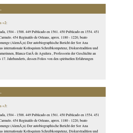
.
n =2
:
ada, 1504 - 1588. 449 Publicado en 1561. 450 Publicado en 1554. 451
 Carmelo. 454 Reginaldo de Orleans, aprox. 1180 - 1220, beato
 Domenge (AlemÃ¡n) Der autobiographische Bericht der Sor Ana
 internationale Kolloquium Schreibkompetenz, Diskurstradition und
hmerinnen, Blanca GarÃ­ de Aguilera , Professorin der Geschichte an
 17. Jahrhunderts, dessen Folios von den spirituellen Erfahrungen
.
n =3
:
ada, 1504 - 1588. 449 Publicado en 1561. 450 Publicado en 1554. 451
 Carmelo. 454 Reginaldo de Orleans, aprox. 1180 - 1220, beato
 Domenge (AlemÃ¡n) Der autobiographische Bericht der Sor Ana
 internationale Kolloquium Schreibkompetenz, Diskurstradition und